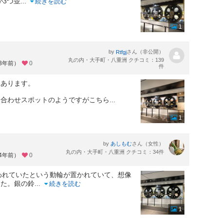
が3つ並
...
続きを読む
1
by
さん（非公開）
Rtfgj
丸の内・大手町・八重洲 クチコミ：139
約3年前）
0
件
にあります。
ち合わせスポットのようですがこちら
...
1
by
さん（女性）
あしもむ
丸の内・大手町・八重洲 クチコミ：34件
約4年前）
0
われていたという動輪が置かれていて、想像
した。銀の鈴
...
続きを読む
1