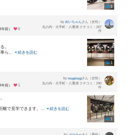
1
by
さん（女性）
めいちゃん
丸の内・大手町・八重洲 クチコミ：267
約4年前）
0
件
きる。
関車ら
...
続きを読む
1
by
さん（女性）
mogimogi
丸の内・大手町・八重洲 クチコミ：290
約4年前）
1
件
す。
距離で見学できます。
...
続きを読む
1
by
さん（男性）
ゴマクー