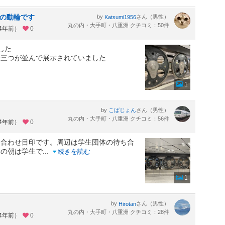
車の動輪です
by
さん（男性）
Katsumi1956
丸の内・大手町・八重洲 クチコミ：50件
約4年前）
0
した
輪三つが並んで展示されていました
1
by
さん（男性）
こばじょん
丸の内・大手町・八重洲 クチコミ：56件
約4年前）
0
ち合わせ目印です。周辺は学生団体の待ち合
旬の朝は学生で
...
続きを読む
1
by
さん（男性）
Hirotan
丸の内・大手町・八重洲 クチコミ：28件
約4年前）
0