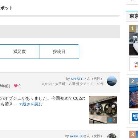
スポット
東
1
満足度
投稿日
by
さん（男性）
NH SFC
2
丸の内・大手町・八重洲 クチコミ：49件
約3年前）
0
のオブジェがありました。今回初めてC62の
ても驚き
...
続きを読む
2
3
by
さん（女性）
akiko_03