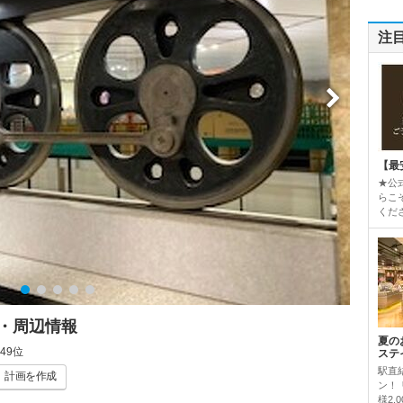
注
【最
★公
らこ
くだ
・周辺情報
夏の
49位
ステ
駅直
計画
を作成
ン！
様2,