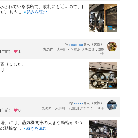
展示されている場所で、改札にも近いので、目
ただ、もう
...
続きを読む
1
by
さん（女性）
mogimogi
丸の内・大手町・八重洲 クチコミ：290
約4年前）
1
件
ち寄りました。
間は
1
by
さん（女性）
morka
丸の内・大手町・八重洲 クチコミ：94件
約4年前）
0
広場」には、蒸気機関車の大きな動輪が３つ
mの動輪な
...
続きを読む