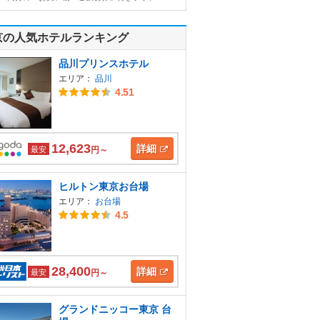
京の人気ホテルランキング
品川プリンスホテル
エリア：
品川
4.51
12,623
詳細
最安
円～
ヒルトン東京お台場
エリア：
お台場
4.5
28,400
詳細
最安
円～
グランドニッコー東京 台