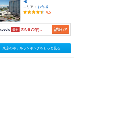
場
エリア：
お台場
4.5
22,672
詳細
最安
円～
東京のホテルランキングをもっと見る