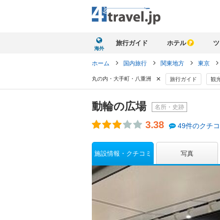
旅行ガイド
ホテル
ツ
海外
ホーム
国内旅行
関東地方
東京
×
丸の内・大手町・八重洲
旅行ガイド
観
動輪の広場
名所・史跡
3.38
49件のクチ
施設情報・クチコミ
写真