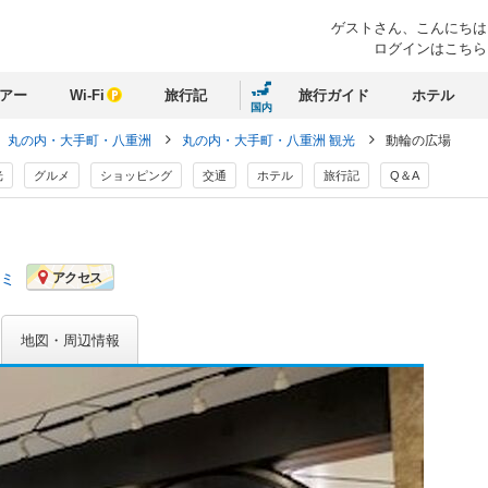
ゲストさん、
こんにちは
ログインはこちら
アー
Wi-Fi
旅行記
旅行ガイド
ホテル
国内
丸の内・大手町・八重洲
丸の内・大手町・八重洲 観光
動輪の広場
光
グルメ
ショッピング
交通
ホテル
旅行記
Q＆A
コミ
アクセス
地図・周辺情報