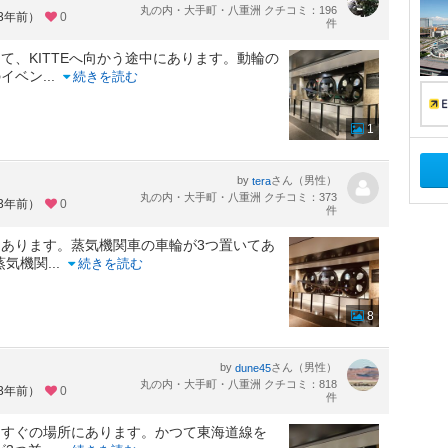
丸の内・大手町・八重洲 クチコミ：196
約3年前）
0
件
て、KITTEへ向かう途中にあります。動輪の
のイベン
...
続きを読む
1
by
さん（男性）
tera
丸の内・大手町・八重洲 クチコミ：373
約3年前）
0
件
あります。蒸気機関車の車輪が3つ置いてあ
蒸気機関
...
続きを読む
8
by
さん（男性）
dune45
丸の内・大手町・八重洲 クチコミ：818
約3年前）
0
件
てすぐの場所にあります。かつて東海道線を