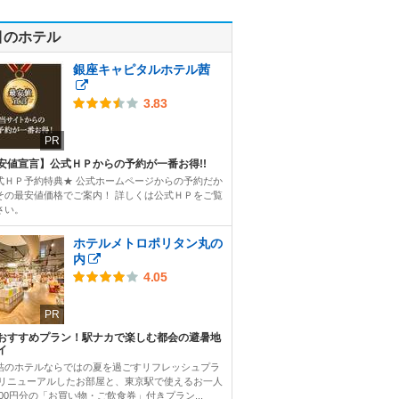
目のホテル
銀座キャピタルホテル茜
3.83
PR
安値宣言】公式ＨＰからの予約が一番お得!!
式ＨＰ予約特典★ 公式ホームページからの予約だか
その最安値価格でご案内！ 詳しくは公式ＨＰをご覧
さい。
ホテルメトロポリタン丸の
内
4.05
PR
おすすめプラン！駅ナカで楽しむ都会の避暑地
イ
結のホテルならではの夏を過ごすリフレッシュプラ
 リニューアルしたお部屋と、東京駅で使えるお一人
000円分の「お買い物・ご飲食券」付きプラン...