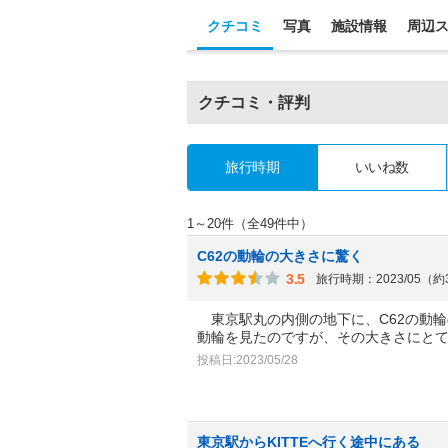
クチコミ
写真
施設情報
周辺
クチコミ・評判
旅行時期
いいね数
1～20件（全49件中）
C62の動輪の大きさに驚く
3.5
旅行時期：2023/05（
東京駅丸の内側の地下に、C62の動輪
動輪を見たのですが、その大きさにと
投稿日:2023/05/28
東京駅からKITTEへ行く途中にある