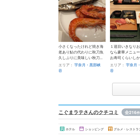
小さくなったけれど焼き海
１巡目いきなりお
老あり鮎の代わりに秋刀魚
なら豪華メニュー
久しぶりに美味しい秋刀...
お寿司くらいしかな
エリア：
宇奈月・黒部峡
エリア：
宇奈月
谷
谷
こぐまラテさんのクチコミ
全216
件
ホテル
ショッピング
グルメ・レストラ