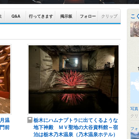
こ
ミ
Q&A
行ってきます
掲示板
フォロー
クリップ
写真
クリ
月温
栃木にハムナプトラに出てくるような
門前
地下神殿 ＭＶ聖地の大谷資料館～宿
フォ
泊は栃木乃木温泉（乃木温泉ホテル）