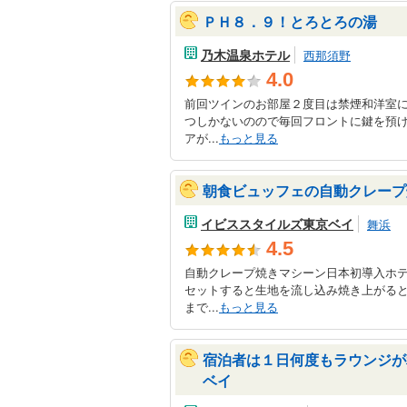
ＰＨ８．９！とろとろの湯
乃木温泉ホテル
西那須野
4.0
前回ツインのお部屋２度目は禁煙和洋室
つしかないのので毎回フロントに鍵を預
アが...
もっと見る
朝食ビュッフェの自動クレープ
イビススタイルズ東京ベイ
舞浜
4.5
自動クレープ焼きマシーン日本初導入ホ
セットすると生地を流し込み焼き上がる
まで...
もっと見る
宿泊者は１日何度もラウンジが
ベイ