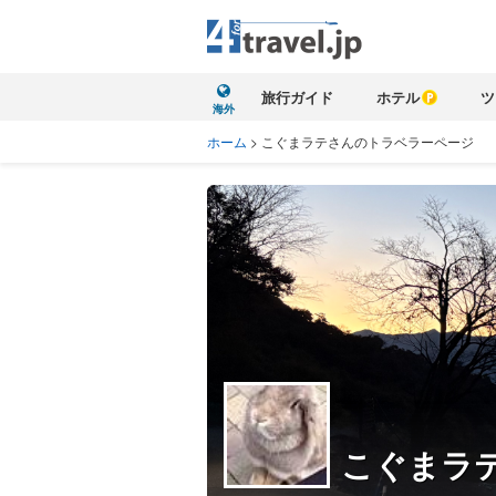
旅行ガイド
ホテル
ツ
海外
ホーム
>
こぐまラテさんのトラベラーページ
こぐまラ