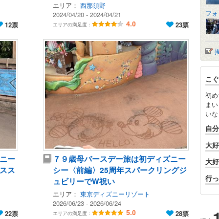
エリア：
西那須野
フォ
2024/04/20 - 2024/04/21
12票
4.0
23票
エリアの満足度：
こぐ
初め
まい
いな
自分
大好
ニー
７９歳母バースデー旅は初ディズニー
大好
スス
シー〈前編〉25周年スパークリングジ
行っ
ュビリーでW祝い
エリア：
東京ディズニーリゾート
2026/06/23 - 2026/06/24
22票
5.0
28票
エリアの満足度：