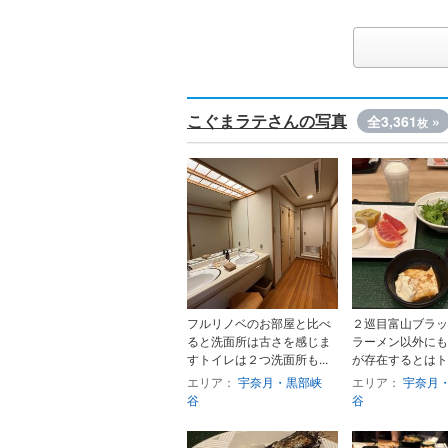
こぐまラテさんの写真
全3,361
»
枚
フルリノベのお部屋と比べ
２巡目富山ブラッ
ると洗面所は古さを感じま
ラーメン以外にも
すトイレは２つ洗面所も...
が存在するとはトロ
エリア：
宇奈月・黒部峡
エリア：
宇奈月
谷
谷