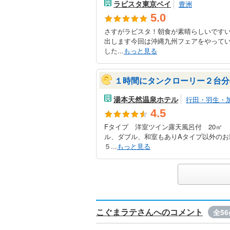
ラビスタ東京ベイ
豊洲
5.0
さすがラビスタ！朝食が素晴らしいです
出します今回は沖縄九州フェアをやって
した...
もっと見る
１時間にタンクローリー２台分
湯本天然温泉ホテル
行田・羽生・
4.5
Fタイプ 洋室ツイン露天風呂付 20㎡
ル、ダブル、和室もありAタイプ以外の
５...
もっと見る
こぐまラテさんへのコメント
全56