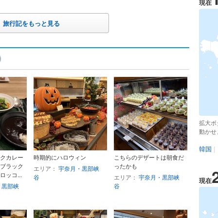
現在
旅行記をもっと見る
拡大ボ
動かせ
韓国
|
クカレー
時期的にハロウィン
こちらのデザートは朝食だ
ブラック
ったかも
エリア：
宇奈月・黒部峡
ッコ...
谷
エリア：
宇奈月・黒部峡
現在
・黒部峡
谷