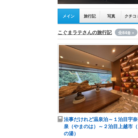
メイン
旅行記
写真
クチコ
こぐまラテさんの旅行記
全84
»
冊
法事だけれど温泉泊～１泊目宇奈
泉（やまのは）～２泊目上越市（
の湯）