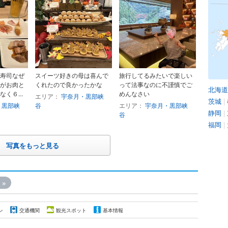
寿司なぜ
スイーツ好きの母は喜んで
旅行してるみたいで楽しい
がお肉と
くれたので良かったかな
って法事なのに不謹慎でご
北海道
く６...
めんなさい
エリア：
宇奈月・黒部峡
茨城
|
・黒部峡
谷
エリア：
宇奈月・黒部峡
静岡
|
谷
福岡
|
写真をもっと見る
»
ン
交通機関
観光スポット
基本情報