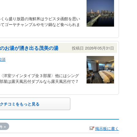
いくら盛り放題の海鮮丼はラビスタ函館を思い
いてゴーヤチャンプルやモツ鍋など食べられま
のお湯が湧き出る茂美の湯
投稿日 2026年05月31日
加須
 〈洋室ツインタイプ全３部屋〉他にはシング
お部屋は露天風呂付ダブルなら露天風呂付で７
クチコミをもっと見る
»
件
掲示板に書く