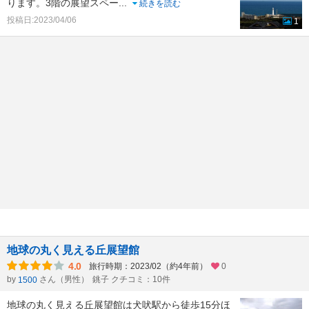
ります。3階の展望スペー
...
続きを読む
投稿日:2023/04/06
1
地球の丸く見える丘展望館
4.0
旅行時期：2023/02（約4年前）
0
by
さん（男性）
銚子 クチコミ：10件
1500
地球の丸く見える丘展望館は犬吠駅から徒歩15分ほ