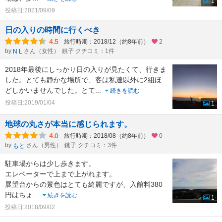
1
投稿日:2021/09/09
日の入りの時間に行くべき
4.5
旅行時期：2018/12（約8年前）
2
by
さん（女性）
銚子 クチコミ：1件
N L
2018年最後にしっかり日の入りが見たくて、行きま
した。とても静かな場所で、客は私達以外に2組ほ
どしかいませんでした。とて
...
続きを読む
投稿日:2019/01/04
1
地球の丸さが本当に感じられます。
4.0
旅行時期：2018/08（約8年前）
0
by
さん（男性）
銚子 クチコミ：3件
もと
駐車場からは少し歩きます。
エレベーターで上まで上がれます。
展望台からの景色はとても綺麗ですが、入館料380
円はちょ
...
続きを読む
1
投稿日:2018/09/02