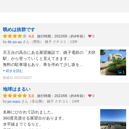
眺めは抜群です
4.0
旅行時期：2022/06（約4年前）
0
by
さん（男性）
銚子 クチコミ：13件
4tr-ao-ao
天王台の高台にある展望施設で、銚子電鉄の「犬吠
駅」から登っていくと見えてきます。
無料の駐車場もあり、車を停めて少し坂を
...
続きを読む
1
投稿日:2022/10/27
地球はまるい
5.0
旅行時期：2022/06（約4年前）
0
by
さん（非公開）
銚子 クチコミ：14件
pri maru
名称にひかれて訪れました。
360度見渡せる展望台があります。
水平線までぐるりと。