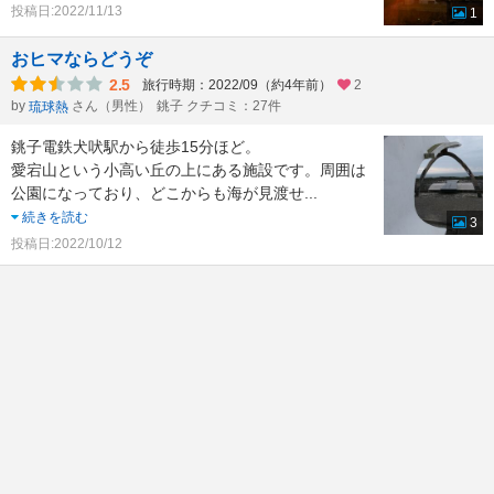
投稿日:2022/11/13
1
おヒマならどうぞ
2.5
旅行時期：2022/09（約4年前）
2
by
さん（男性）
銚子 クチコミ：27件
琉球熱
銚子電鉄犬吠駅から徒歩15分ほど。
愛宕山という小高い丘の上にある施設です。周囲は
公園になっており、どこからも海が見渡せ
...
続きを読む
3
投稿日:2022/10/12