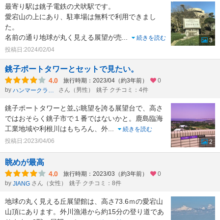
最寄り駅は銚子電鉄の犬吠駅です。
愛宕山の上にあり、駐車場は無料で利用できまし
た。
名前の通り地球が丸く見える展望が売
...
続きを読む
3
投稿日:2024/02/04
銚子ポートタワーとセットで見たい。
4.0
旅行時期：2023/04（約3年前）
0
by
さん（男性）
銚子 クチコミ：4件
ハンマークラヴィーア
銚子ポートタワーと並ぶ眺望を誇る展望台で、高さ
ではおそらく銚子市で１番ではないかと。鹿島臨海
工業地域や利根川はもちろん、外
...
続きを読む
投稿日:2023/04/06
2
眺めが最高
4.0
旅行時期：2023/03（約3年前）
0
by
さん（女性）
銚子 クチコミ：8件
JIANG
地球の丸く見える丘展望館は、高さ73.6ｍの愛宕山
山頂にあります。外川漁港から約15分の登り道であ