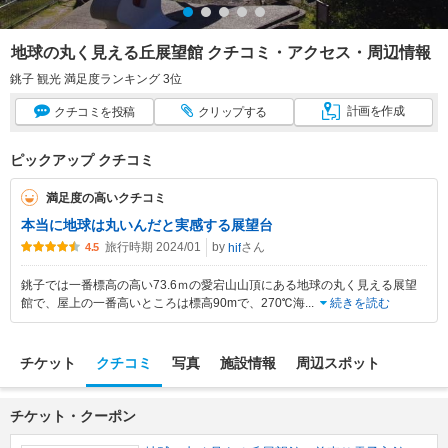
地球の丸く見える丘展望館 クチコミ・アクセス・周辺情報
銚子 観光 満足度ランキング 3位
計画
を作成
クチコミ
を投稿
クリップ
する
ピックアップ クチコミ
満足度の高いクチコミ
本当に地球は丸いんだと実感する展望台
旅行時期 2024/01
by
さん
hif
4.5
銚子では一番標高の高い73.6ｍの愛宕山山頂にある地球の丸く見える展望
館で、屋上の一番高いところは標高90mで、270℃海
...
続きを読む
チケット
クチコミ
写真
施設情報
周辺スポット
チケット・クーポン