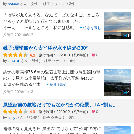
by
さん（女性）
銚子 クチコミ：3件
nomad
「地球が丸く見える」なんて どんなすごいところ
だろう？と期待して行ってしまいました。
うーん… 正直なところ 私には感動
...
続きを読む
投稿日:2021/06/13
1
銚子;展望館から太平洋が水平線;約330°
4.5
旅行時期：2020/10（約6年前）
0
by
さん（男性）
銚子 クチコミ：6件
UD&BF
銚子の最高峰73.6ｍの愛宕山頂上に建つ展望館[地球
の丸く見える丘展望館] 太平洋が水平線;約330°；
展望から眺めると太
...
続きを読む
投稿日:2020/11/13
4
展望台前の敷地だけでもなかなかの絶景、JAF割も。
4.0
旅行時期：2019/12（約7年前）
0
by
さん（非公開）
銚子 クチコミ：6件
sally
地球の丸く見える丘”展望館”ではなくて”公園”の方に