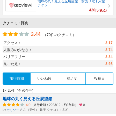
地球の丸く見える丘展望館 前売り電子入館
チケット
420
円(税込)
クチコミ・評判
3.44
（70件のクチコミ）
アクセス：
3.17
人混みの少なさ：
3.74
バリアフリー：
3.34
見ごたえ：
3.98
旅行時期
いいね数
満足度
投稿日
1～20件（全70件中）
地球の丸く見える丘展望館
4.0
旅行時期：2023/12（約3年前）
0
by
さん（男性）
銚子 クチコミ：21件
ガリゾー