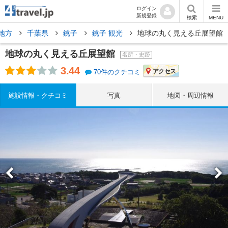
ログイン
新規登録
検索
MENU
地方
千葉県
銚子
銚子 観光
地球の丸く見える丘展望館
地球の丸く見える丘展望館
名所・史跡
3.44
アクセス
70件のクチコミ
施設情報・クチコミ
写真
地図・周辺情報