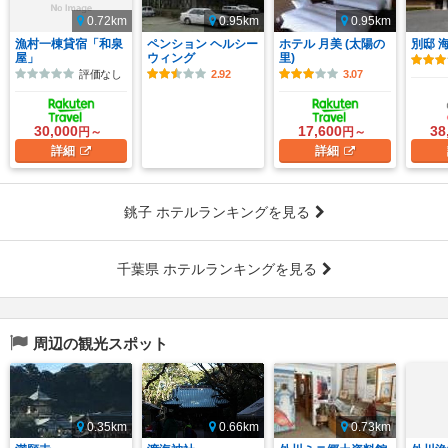
0.72km
0.95km
0.95km
漁村一棟貸宿「和泉
ペンション ヘルシー
ホテル 月美 (太陽の
別邸 
屋」
ウィング
里)
評価なし
2.92
3.07
30,000
17,600
38
円～
円～
詳細
詳細
銚子 ホテルランキングを見る
千葉県 ホテルランキングを見る
周辺の観光スポット
0.35km
0.66km
0.73km