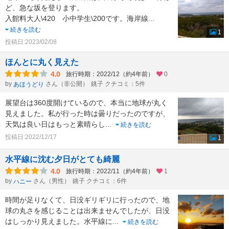
ど、急な坂を登ります。
入館料大人\420 小中学生\200です。海岸線
...
続きを読む
1
投稿日:2023/02/08
ほんとに丸く見えた
4.0
旅行時期：2022/12（約4年前）
0
by
さん（非公開）
銚子 クチコミ：5件
あほうどり
展望台は360度開けているので、本当に地球が丸く
見えました。私が行った時は曇りだったのですが、
天気は良い日はもっと素晴らし
...
続きを読む
投稿日:2022/12/17
1
水平線に沈む夕日がとても綺麗
4.0
旅行時期：2022/11（約4年前）
1
by
さん（男性）
銚子 クチコミ：6件
ハニー
時間が足りなくて、日没ギリギリに行ったので、地
球の丸さを感じることは出来ませんでしたが、日没
はしっかり見えました。水平線に
...
続きを読む