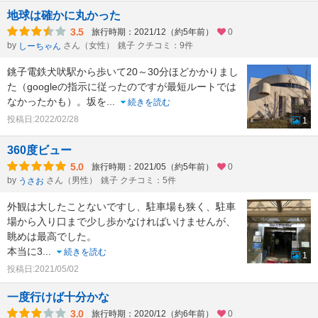
地球は確かに丸かった
3.5
旅行時期：2021/12（約5年前）
0
by
さん（女性）
銚子 クチコミ：9件
しーちゃん
銚子電鉄犬吠駅から歩いて20～30分ほどかかりまし
た（googleの指示に従ったのですが最短ルートでは
なかったかも）。坂を
...
続きを読む
投稿日:2022/02/28
1
360度ビュー
5.0
旅行時期：2021/05（約5年前）
0
by
さん（男性）
銚子 クチコミ：5件
うさお
外観は大したことないですし、駐車場も狭く、駐車
場から入り口まで少し歩かなければいけませんが、
眺めは最高でした。
本当に3
...
続きを読む
1
投稿日:2021/05/02
一度行けば十分かな
3.0
旅行時期：2020/12（約6年前）
0