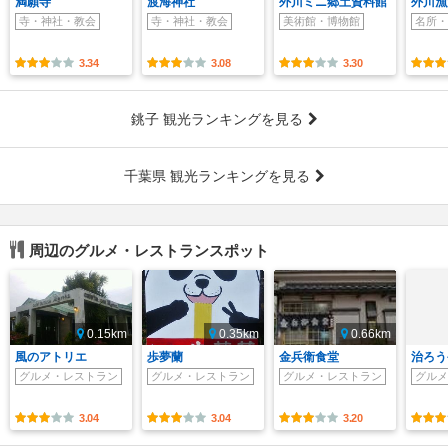
満願寺
渡海神社
外川ミニ郷土資料館
外川漁
寺・神社・教会
寺・神社・教会
美術館・博物館
名所・
3.34
3.08
3.30
銚子 観光ランキングを見る
千葉県 観光ランキングを見る
周辺のグルメ・レストランスポット
0.15km
0.35km
0.66km
風のアトリエ
歩夢蘭
金兵衛食堂
治ろう
グルメ・レストラン
グルメ・レストラン
グルメ・レストラン
グルメ
3.04
3.04
3.20