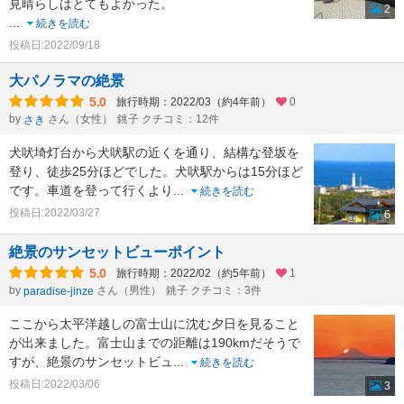
見晴らしはとてもよかった。
2
...
続きを読む
投稿日:2022/09/18
大パノラマの絶景
5.0
旅行時期：2022/03（約4年前）
0
by
さん（女性）
銚子 クチコミ：12件
さき
犬吠埼灯台から犬吠駅の近くを通り、結構な登坂を
登り、徒歩25分ほどでした。犬吠駅からは15分ほど
です。車道を登って行くより
...
続きを読む
投稿日:2022/03/27
6
絶景のサンセットビューポイント
5.0
旅行時期：2022/02（約5年前）
1
by
さん（男性）
銚子 クチコミ：3件
paradise-jinze
ここから太平洋越しの富士山に沈む夕日を見ること
が出来ました。富士山までの距離は190kmだそうで
すが、絶景のサンセットビュ
...
続きを読む
投稿日:2022/03/06
3