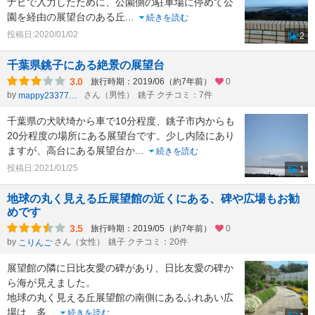
ナビで入力したために、公園側の駐車場に停めて公
園を経由の展望台のある丘
...
続きを読む
投稿日:2020/01/02
2
千葉県銚子にある絶景の展望台
3.0
旅行時期：2019/06（約7年前）
0
by
さん（男性）
銚子 クチコミ：7件
mappy23377803
千葉県の犬吠埼から車で10分程度、銚子市内からも
20分程度の場所にある展望台です。少し内陸にあり
ますが、高台にある展望台か
...
続きを読む
投稿日:2021/01/25
1
地球の丸く見える丘展望館の近くにある、碑や広場もお勧
めです
3.5
旅行時期：2019/05（約7年前）
0
by
さん（女性）
銚子 クチコミ：20件
こりんご
展望館の隣に日比友愛の碑があり、日比友愛の碑か
ら海が見えました。
地球の丸く見える丘展望館の南側にあるふれあい広
場は、多
...
続きを読む