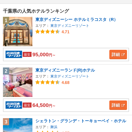
千葉県の人気ホテルランキング
東京ディズニーシー ホテルミラコスタ（R）
1
エリア：
東京ディズニーリゾート
4.71
95,000
詳細
最安
円～
東京ディズニーランド(R)ホテル
2
エリア：
東京ディズニーリゾート
4.68
64,500
詳細
最安
円～
シェラトン・グランデ・トーキョーベイ・ホテル
3
エリア：
舞浜