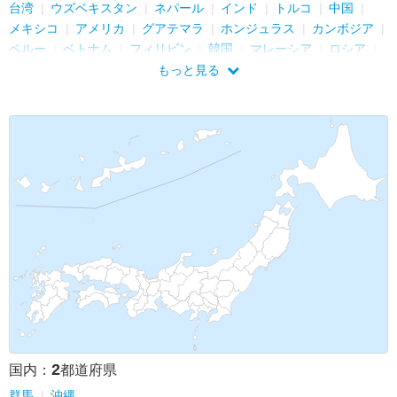
台湾
ウズベキスタン
ネパール
インド
トルコ
中国
メキシコ
アメリカ
グアテマラ
ホンジュラス
カンボジア
ペルー
ベトナム
フィリピン
韓国
マレーシア
ロシア
シンガポール
バングラデシュ
キューバ
カナダ
イラン
もっと見る
バーレーン
ラオス
ブルネイ
ギリシャ
フィンランド
エストニア
ポーランド
チェコ
オーストラリア
エジプト
スリランカ
インドネシア
タイ
ミャンマー
マカオ
イタリア
ドイツ
フランス
イギリス
オランダ
ベルギー
香港
アラブ首長国連邦
カタール
バチカン
2
国内：
都道府県
群馬
沖縄