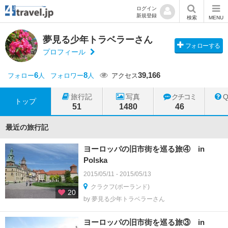
ログイン
新規登録
検索
MENU
夢見る少年トラベラーさん
フォローする
プロフィール
6
8
39,166
フォロー
人
フォロワー
人
アクセス
旅行記
写真
クチコミ
トップ
51
1480
46
最近の旅行記
ヨーロッパの旧市街を巡る旅④ in
Polska
2015/05/11 - 2015/05/13
クラクフ(ポーランド)
20
by 夢見る少年トラベラーさん
ヨーロッパの旧市街を巡る旅③ in