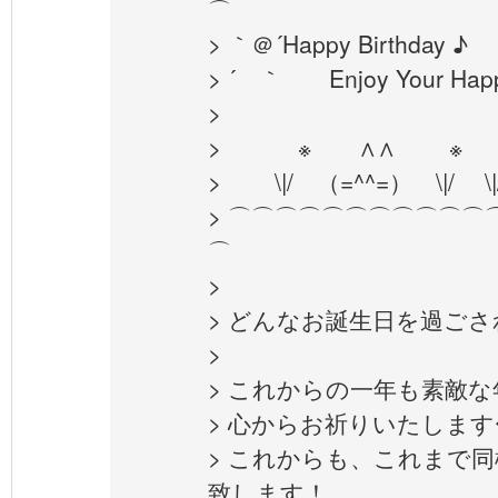
⌒
> ｀＠´Happy Birthday ♪
> ´ ｀ Enjoy Your Hap
>
> ※ ∧∧ ※
> \|/ （=^^=） \|/ \|/
> ⌒⌒⌒⌒⌒⌒⌒⌒⌒⌒⌒
⌒
>
> どんなお誕生日を過ご
>
> これからの一年も素敵
> 心からお祈りいたします
> これからも、これまで
致します！