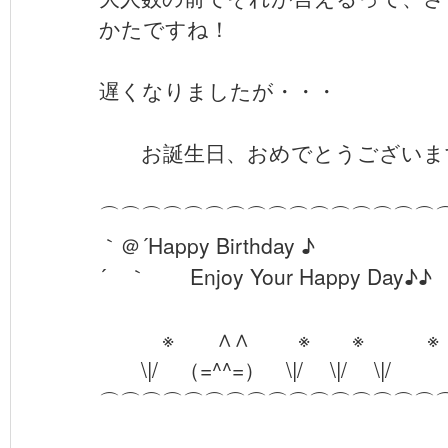
かたですね！
遅くなりましたが・・・
お誕生日、おめでとうございま
⌒⌒⌒⌒⌒⌒⌒⌒⌒⌒⌒⌒⌒⌒⌒⌒
｀＠´Happy Birthday ♪
´ ｀ Enjoy Your Happy Day♪♪
※ ∧∧ ※ ※ ※
\|/ （=^^=） \|/ \|/ \|/
⌒⌒⌒⌒⌒⌒⌒⌒⌒⌒⌒⌒⌒⌒⌒⌒