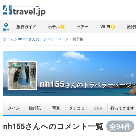
旅行ガイド
ホテル
ツアー
Wi-Fi
旅行
海外
ホーム
>
nh155さんのトラベラーページ
>
掲示板
nh155
さんのトラベラーページ
メイン
旅行記
写真
クチコミ
Q&A
行ってきます
nh155さんへのコメント一覧
全94件