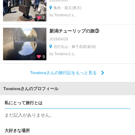
2026/05/05
亀有・柴又(東京)
by Toratoraさん
7
新潟チューリップの旅③
2026/04/29
石打丸山・舞子高原(新潟)
by Toratoraさん
9
Toratoraさんの旅行記をもっと見る
Toratoraさんのプロフィール
私にとって旅行とは
まだ記入がありません。
大好きな場所