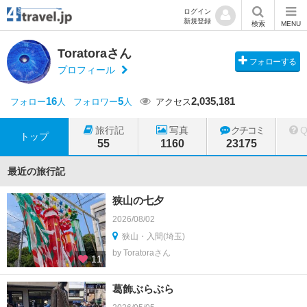
ログイン
新規登録
検索
MENU
Toratoraさん
フォローする
プロフィール
16
5
2,035,181
フォロー
人
フォロワー
人
アクセス
旅行記
写真
クチコミ
トップ
55
1160
23175
最近の旅行記
狭山の七夕
2026/08/02
狭山・入間(埼玉)
by Toratoraさん
11
葛飾ぶらぶら