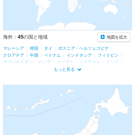
45
海外：
の国と地域
地図を拡大
マレーシア
韓国
タイ
ボスニア・ヘルツェゴビナ
クロアチア
中国
ベトナム
インドネシア
フィリピン
ウズベキスタン
ロシア
エジプト
イスラエル
インド
カンボジア
ポルトガル
ドイツ
トルコ
カタール
もっと見る
ラオス
スペイン
イギリス
マカオ
香港
オーストリア
チェコ
スロバキア
ミャンマー
フィンランド
エストニア
ラトビア
リトアニア
イタリア
イラン
アラブ首長国連邦
シンガポール
スリランカ
ポーランド
ヨルダン
ギリシャ
フランス
モナコ
台湾
メキシコ
グアム