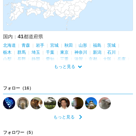
41
国内：
都道府県
北海道
青森
岩手
宮城
秋田
山形
福島
茨城
栃木
群馬
埼玉
千葉
東京
神奈川
新潟
石川
山梨
長野
静岡
愛知
三重
滋賀
京都
大阪
兵庫
奈良
鳥取
島根
岡山
広島
山口
徳島
香川
愛媛
もっと見る
福岡
佐賀
長崎
熊本
大分
鹿児島
沖縄
フォロー（16）
もっと見る
フォロワー（5）