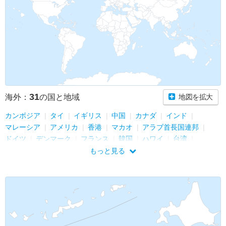
31
海外：
の国と地域
地図を拡大
カンボジア
タイ
イギリス
中国
カナダ
インド
マレーシア
アメリカ
香港
マカオ
アラブ首長国連邦
ドイツ
デンマーク
フランス
韓国
ハワイ
台湾
イタリア
オランダ
キューバ
シンガポール
ベトナム
もっと見る
スウェーデン
メキシコ
インドネシア
トルコ
エジプト
チェコ
オーストラリア
ベルギー
スイス