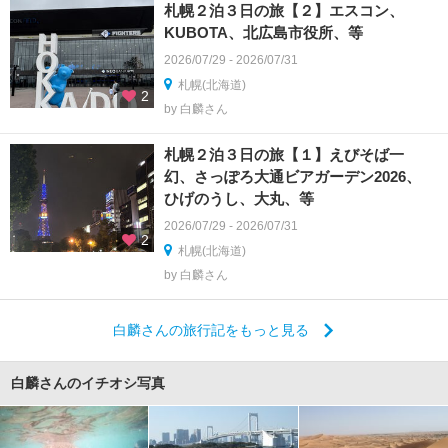
札幌２泊３日の旅【２】エスコン、
KUBOTA、北広島市役所、等
2026/07/29 - 2026/07/31
札幌(北海道)
2
by 白麟さん
札幌２泊３日の旅【１】えびそば一
幻、さっぽろ大通ビアガーデン2026、
ひげのうし、大丸、等
2026/07/29 - 2026/07/31
2
札幌(北海道)
by 白麟さん
白麟さんの旅行記をもっと見る
白麟さんのイチオシ写真