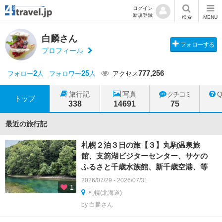
ログイン
新規登録
検索
MENU
白麟さん
フォローする
プロフィール
2
25
777,256
フォロー
人
フォロワー
人
アクセス
旅行記
写真
クチコミ
トップ
338
14691
75
最近の旅行記
札幌２泊３日の旅【３】丸駒温泉旅
館、支笏湖ビジターセンター、サケの
ふるさと千歳水族館、新千歳空港、等
2026/07/29 - 2026/07/31
1
札幌(北海道)
by 白麟さん