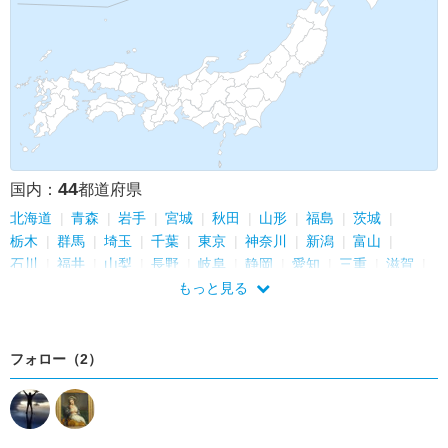
44
国内：
都道府県
北海道
青森
岩手
宮城
秋田
山形
福島
茨城
栃木
群馬
埼玉
千葉
東京
神奈川
新潟
富山
石川
福井
山梨
長野
岐阜
静岡
愛知
三重
滋賀
京都
大阪
兵庫
奈良
和歌山
鳥取
島根
岡山
もっと見る
広島
徳島
香川
愛媛
高知
福岡
熊本
大分
宮崎
鹿児島
沖縄
フォロー（2）