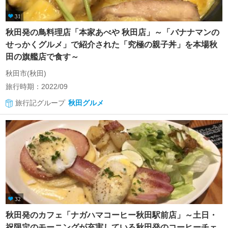
31
秋田発の鳥料理店「本家あべや 秋田店」～「バナナマンの
せっかくグルメ」で紹介された「究極の親子丼」を本場秋
田の旗艦店で食す～
秋田市(秋田)
旅行時期：2022/09
旅行記グループ
秋田グルメ
32
秋田発のカフェ「ナガハマコーヒー秋田駅前店」～土日・
祝限定のモーニングが充実している秋田発のコーヒーチェ