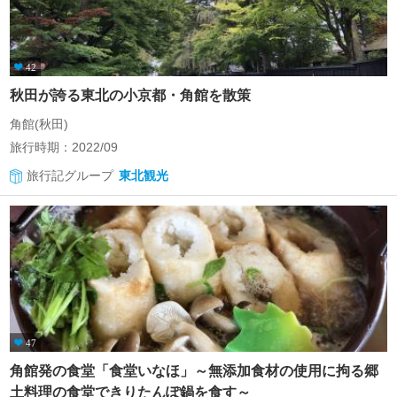
42
秋田が誇る東北の小京都・角館を散策
角館(秋田)
旅行時期：2022/09
旅行記グループ
東北観光
47
角館発の食堂「食堂いなほ」～無添加食材の使用に拘る郷
土料理の食堂できりたんぽ鍋を食す～