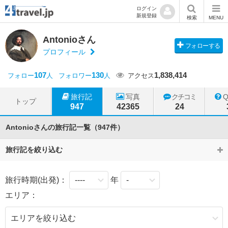
ログイン
新規登録
検索
MENU
Antonioさん
フォローする
プロフィール
107
130
1,838,414
フォロー
人
フォロワー
人
アクセス
旅行記
写真
クチコミ
トップ
947
42365
24
Antonioさんの旅行記一覧（947件）
旅行記を絞り込む
旅行時期(出発)：
年
エリア：