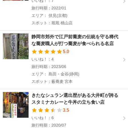
いいね！：7
旅行時期：2022/01
エリア： 伏見(京都)
スポット：珉珉 桃山店
静岡市郊外で江戸前蕎麦の伝統を守る稀代
な蕎麦職人が打つ蕎麦が食べられる名店
5.0
いいね！：4
旅行時期：2023/06
エリア： 島田・金谷(静岡)
スポット：薮蕎麦 宮本
きたなシュラン選出歴がある大井町が誇る
スタミナカレーと牛丼の立ち食い店
3.5
いいね！：6
旅行時期：2020/07