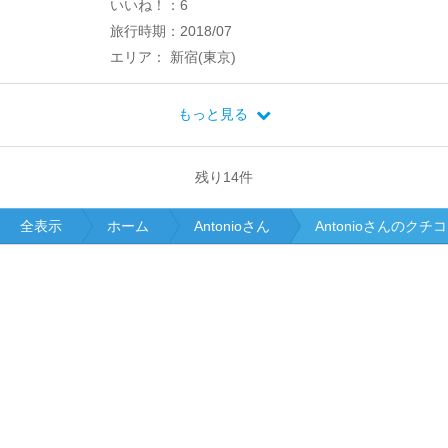
いいね！：6
旅行時期：2018/07
エリア： 新宿(東京)
もっと見る
残り
14
件
全表示
ホーム
Antonioさん
Antonioさんのクチ