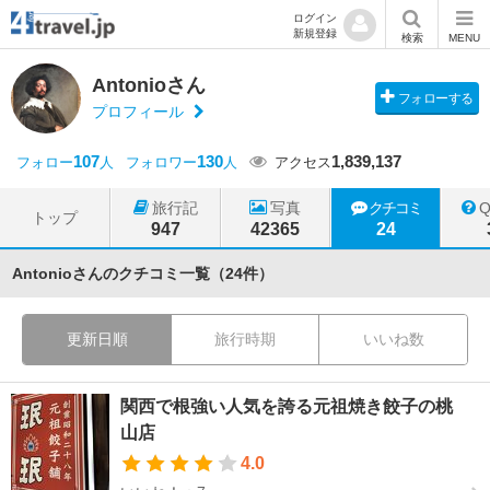
ログイン
新規登録
検索
MENU
Antonioさん
フォローする
プロフィール
107
130
1,839,137
フォロー
人
フォロワー
人
アクセス
旅行記
写真
クチコミ
トップ
947
42365
24
Antonioさんのクチコミ一覧（24件）
更新日順
旅行時期
いいね数
関西で根強い人気を誇る元祖焼き餃子の桃
山店
4.0