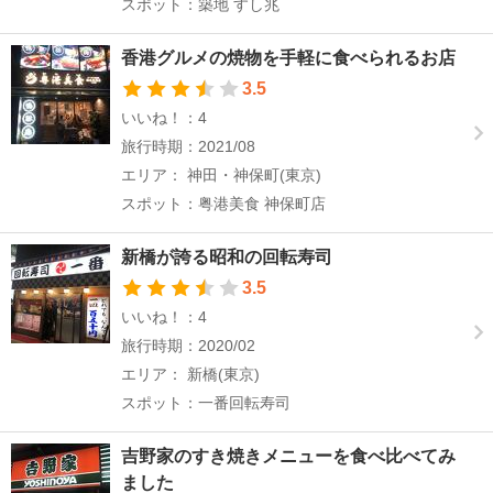
スポット：築地 すし兆
香港グルメの焼物を手軽に食べられるお店
3.5
いいね！：4
旅行時期：2021/08
エリア： 神田・神保町(東京)
スポット：粤港美食 神保町店
新橋が誇る昭和の回転寿司
3.5
いいね！：4
旅行時期：2020/02
エリア： 新橋(東京)
スポット：一番回転寿司
吉野家のすき焼きメニューを食べ比べてみ
ました