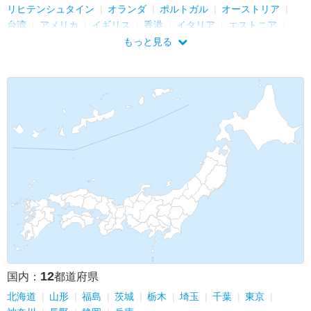
リヒテンシュタイン
オランダ
ポルトガル
オーストリア
台湾
アメリカ
イギリス
香港
イタリア
エストニア
マカオ
韓国
オーストラリア
ギリシャ
トルコ
もっと見る
ルクセンブルク
デンマーク
スロバキア
チェコ
ハンガリー
ノルウェー
スペイン
中国
モナコ
カナダ
バチカン
ベトナム
リトアニア
12
国内：
都道府県
北海道
山形
福島
茨城
栃木
埼玉
千葉
東京