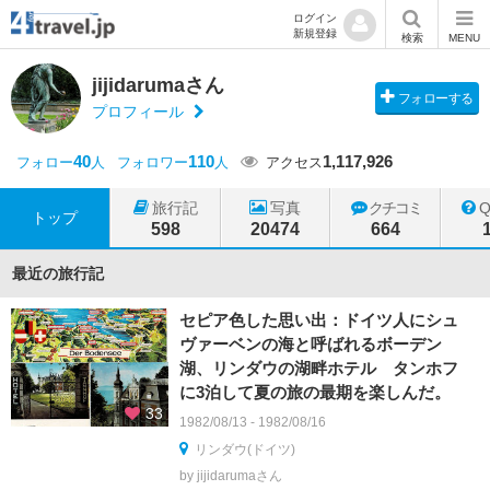
ログイン
新規登録
検索
MENU
jijidarumaさん
フォローする
プロフィール
40
110
1,117,926
フォロー
人
フォロワー
人
アクセス
旅行記
写真
クチコミ
トップ
598
20474
664
最近の旅行記
セピア色した思い出：ドイツ人にシュ
ヴァーベンの海と呼ばれるボーデン
湖、リンダウの湖畔ホテル タンホフ
に3泊して夏の旅の最期を楽しんだ。
33
1982/08/13 - 1982/08/16
リンダウ(ドイツ)
by jijidarumaさん