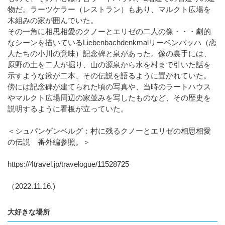
物だ。ラーツケラー（レストラン）もあり、マルクト広場を
木組みの家が囲んでいた。
その一角に相思相愛のクノーとエリゼの二人の像・・・劇的
なシーンを描いているLiebenbachdenkmalリーベンバッハ（恋
人たちの小川の意味）記念碑と泉があった。像の裏手には、
原野の土を二人が掘り、山の源泉から水を村まで引いた話を
示すような鍬が二本、その伝説を語るように置かれていた。
傍には記念碑が建てられた頃の写真や、当時のラートハウス
やマルクト広場周辺の家並みを写したものなど、その歴史を
説明するように看板が立っていた。
＜シュパンゲンベルグ：村に残るクノーとエリゼの相思相愛
の伝説 番外編参照。＞
https://4travel.jp/travelogue/11528725
（2022.11.16.)
大好きな場所