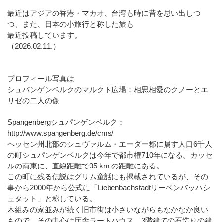
最近はアジアの香港・マカオ、台湾も時に昔を思い出しつ
つ、また、日本の小旅行と称した旅も
最近投稿しています。
（2026.02.11.）
プロフィール写真は
シュパンゲンベルクのマルクト広場：相思相愛のクノーとエ
リゼの二人の像
Spangenbergシュパンゲンベルク：
http://www.spangenberg.de/cms/
ヘッセン州北部のシュヴァルム・エーダー郡に属す人口6千人
の町シュパンゲンベルクは今年で都市権710年になる。カッセ
ルの南東に、直線距離で35 km の距離にある。
この町に残る伝説はグリム童話にも掲載されているが、その
事から2000年から公式に「Liebenbachstadtリーベンバッハシ
ュタット」と称している。
木組みの家並みが続く旧市街は小さいながらもなかなか良い
もので、その中心は庁舎ラートハウス、3階建ての石造りの建