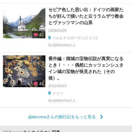
セピア色した思い出：ドイツの画家た
ちが好んで描いたと云うラムザウ教会
とヴァッツマンの山系
2008/04/26
42
ベルヒテスガーデン(ドイツ)
by jijidarumaさん
番外編：猫城の宝物伝説が真実になる
とき！・・・偶然にカッツェンシュタ
イン城の宝物が発見された（その
後）。
48
2012/05/23
ドイツ
by jijidarumaさん
jijidarumaさんの旅行記をもっと見る