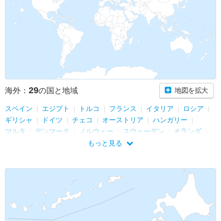
29
海外：
の国と地域
地図を拡大
スペイン
エジプト
トルコ
フランス
イタリア
ロシア
ギリシャ
ドイツ
チェコ
オーストリア
ハンガリー
マルタ
デンマーク
ノルウェー
スウェーデン
オランダ
ベルギー
スイス
チュニジア
イギリス
中国
ペルー
もっと見る
ポルトガル
アメリカ
イスラエル
ブラジル
アルゼンチン
台湾
タイ