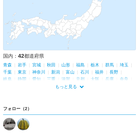
42
国内：
都道府県
青森
岩手
宮城
秋田
山形
福島
栃木
群馬
埼玉
千葉
東京
神奈川
新潟
富山
石川
福井
長野
岐阜
静岡
愛知
三重
滋賀
京都
大阪
兵庫
奈良
和歌山
鳥取
島根
岡山
広島
山口
徳島
香川
もっと見る
愛媛
高知
福岡
佐賀
長崎
熊本
大分
宮崎
フォロー（2）