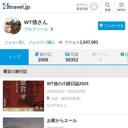
ログイン
新規登録
検索
MENU
WT信さん
フォローする
プロフィール
2
16
1,547,083
フォロー
人
フォロワー
人
アクセス
旅行記
写真
クチコミ
トップ
2006
58352
0
最近の旅行記
WT信の小諸日誌2024
2023/12/09 - 2024/12/09
小諸・御代田(長野)
by WT信さん
6
お家からエール