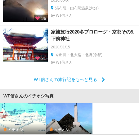
2020/06/07
湯布院・由布院温泉(大分)
by WT信さん
36
家族旅行2020冬プロローグ・京都その5,
下鴨神社
2020/01/15
今出川・北大路・北野(京都)
21
by WT信さん
WT信さんの旅行記をもっと見る
WT信さんのイチオシ写真
イチオシ
イチオシ