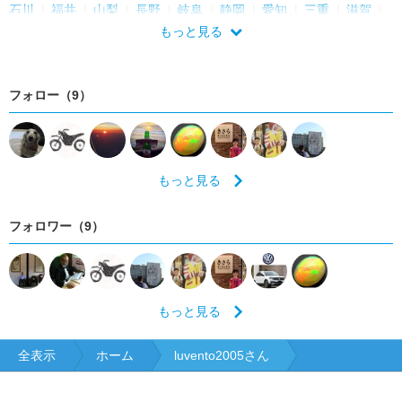
石川
福井
山梨
長野
岐阜
静岡
愛知
三重
滋賀
京都
大阪
兵庫
奈良
和歌山
鳥取
島根
岡山
もっと見る
広島
山口
徳島
香川
愛媛
高知
福岡
佐賀
長崎
熊本
大分
宮崎
鹿児島
沖縄
フォロー（9）
もっと見る
フォロワー（9）
もっと見る
全表示
ホーム
luvento2005さん