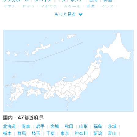
グアム
ドイツ
イギリス
カタール
香港
インド
フィリピン
マカオ
中国
もっと見る
47
国内：
都道府県
北海道
青森
岩手
宮城
秋田
山形
福島
茨城
栃木
群馬
埼玉
千葉
東京
神奈川
新潟
富山