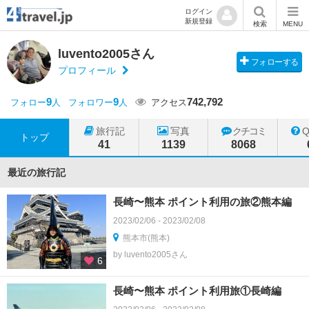
ログイン
新規登録
検索
MENU
luvento2005さん
フォローする
プロフィール
9
9
742,792
フォロー
人
フォロワー
人
アクセス
旅行記
写真
クチコミ
トップ
41
1139
8068
最近の旅行記
長崎〜熊本 ポイント利用の旅②熊本編
2023/02/06 - 2023/02/08
熊本市(熊本)
by luvento2005さん
6
長崎〜熊本 ポイント利用旅①長崎編