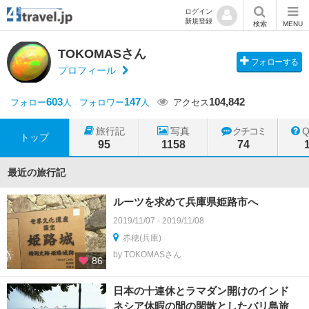
ログイン
新規登録
検索
MENU
TOKOMASさん
フォローする
プロフィール
603
147
104,842
フォロー
人
フォロワー
人
アクセス
旅行記
写真
クチコミ
トップ
95
1158
74
最近の旅行記
ルーツを求めて兵庫県姫路市へ
2019/11/07 - 2019/11/08
赤穂(兵庫)
by TOKOMASさん
86
日本の十連休とラマダン開けのインド
ネシア休暇の間の閑散としたバリ島旅