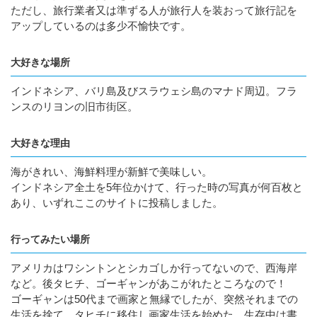
ただし、旅行業者又は準ずる人が旅行人を装おって旅行記を
アップしているのは多少不愉快です。
大好きな場所
インドネシア、バリ島及びスラウェシ島のマナド周辺。フラ
ンスのリヨンの旧市街区。
大好きな理由
海がきれい、海鮮料理が新鮮で美味しい。
インドネシア全土を5年位かけて、行った時の写真が何百枚と
あり、いずれここのサイトに投稿しました。
行ってみたい場所
アメリカはワシントンとシカゴしか行ってないので、西海岸
など。後タヒチ、ゴーギャンがあこがれたところなので！
ゴーギャンは50代まで画家と無縁でしたが、突然それまでの
生活を捨て、タヒチに移住し画家生活を始めた。生存中は書