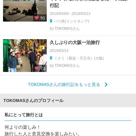
行記
2019/05/09 - 2019/05/13
91
バリ島(インドネシア)
by TOKOMASさん
久しぶりの大阪一泊旅行
2019/03/14
ミナミ（難波・天王寺）(大阪)
by TOKOMASさん
73
TOKOMASさんの旅行記をもっと見る
TOKOMASさんのプロフィール
私にとって旅行とは
何よりの楽しみ！
旅行した人と意見交換を楽しみたい。