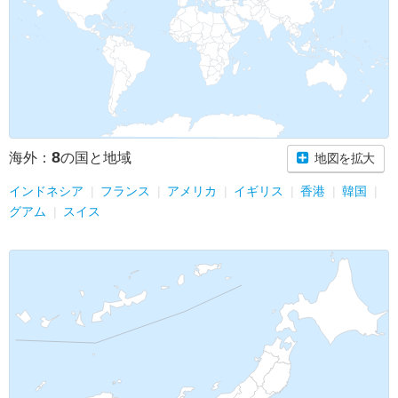
8
海外：
の国と地域
地図を拡大
インドネシア
フランス
アメリカ
イギリス
香港
韓国
グアム
スイス