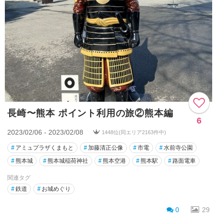
長崎〜熊本 ポイント利用の旅②熊本編
6
2023/02/06 - 2023/02/08
1448位(同エリア2163件中)
#
アミュプラザくまもと
#
加藤清正公像
#
市電
#
水前寺公園
#
熊本城
#
熊本城稲荷神社
#
熊本空港
#
熊本駅
#
路面電車
関連タグ
#
鉄道
#
お城めぐり
0
29