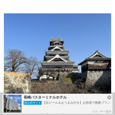
長崎バスターミナルホテル
熊本城本丸。
【缶ビール＆おつまみ付き】お部屋で晩酌プラン
宿公式サイト
１階から清正時代、細川時代、近現代と上に上がってき、
６階展望フロアから街を見下ろす。
スポンサー提供