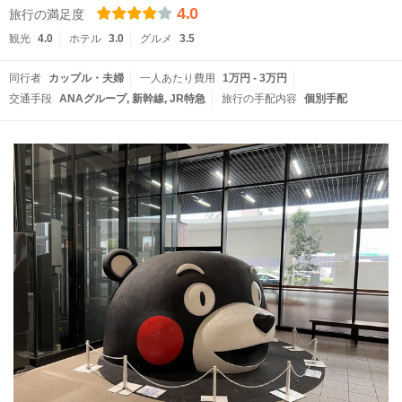
4.0
旅行の満足度
観光
4.0
ホテル
3.0
グルメ
3.5
同行者
カップル・夫婦
一人あたり費用
1万円 - 3万円
交通手段
ANAグループ
新幹線
JR特急
旅行の手配内容
個別手配