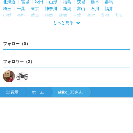
北海道
宮城
秋田
山形
福島
茨城
栃木
群馬
埼玉
千葉
東京
神奈川
新潟
富山
石川
福井
山梨
長野
岐阜
静岡
愛知
三重
滋賀
京都
大阪
兵庫
奈良
和歌山
島根
岡山
広島
山口
香川
もっと見る
愛媛
高知
福岡
佐賀
熊本
大分
宮崎
鹿児島
フォロー（0）
フォロワー（2）
全表示
ホーム
akiko_03さん