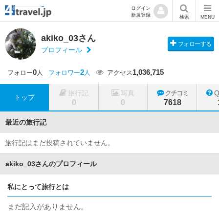
ログイン
新規登録
検索
MENU
akiko_03さん
フォローする
プロフィール
0
2
1,036,715
フォロー
人
フォロワー
人
アクセス
旅行記
写真
クチコミ
トップ
0
0
7618
最近の旅行記
旅行記はまだ投稿されていません。
akiko_03さんのプロフィール
私にとって旅行とは
まだ記入がありません。