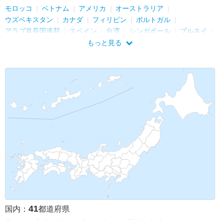
モロッコ
ベトナム
アメリカ
オーストラリア
ウズベキスタン
カナダ
フィリピン
ポルトガル
アラブ首長国連邦
スペイン
台湾
シンガポール
ブルネイ
マレーシア
タイ
ミャンマー
インドネシア
ネパール
もっと見る
チェコ
トルコ
グアテマラ
カタール
ドイツ
香港
中国
スリランカ
ポーランド
スウェーデン
フィンランド
ロシア
カンボジア
モンゴル
韓国
フランス
クロアチア
スロベニア
インド
バングラデシュ
ラオス
41
国内：
都道府県