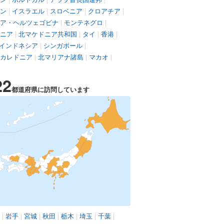
ン
|
イスラエル
|
スロベニア
|
クロアチア
|
ア・ヘルツェゴビナ
|
モンテネグロ
|
ニア
|
北マケドニア共和国
|
タイ
|
香港
|
インドネシア
|
シンガポール
|
カレドニア
|
北マリアナ諸島
|
マカオ
|
22
都道府県に訪問しています
|
岩手
|
宮城
|
秋田
|
栃木
|
埼玉
|
千葉
|