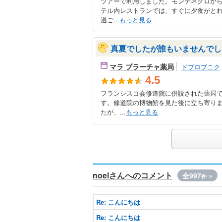
ツアーで利用しました。モンテネグロから
テル内レストランでは、すぐに夕食がと
過ご...
もっと見る
真夏でしたが誰もいませんでし
マラ ブラーチャ薬局
ドブロブニク
4.5
フランシスコ会修道院に併設された薬局
す。修道院の博物館を見た後に立ち寄り
たが、...
もっと見る
noelさんへのコメント
全997
»
件
Re: こんにちは
Re: こんにちは