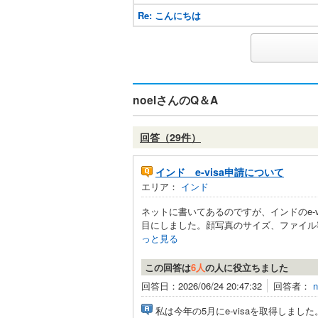
Re: こんにちは
noelさんのQ＆A
回答（29件）
インド e-visa申請について
エリア：
インド
ネットに書いてあるのですが、インドのe-
目にしました。顔写真のサイズ、ファイル容量
っと見る
この回答は
6人
の人に役立ちました
回答日：2026/06/24 20:47:32
回答者：
n
私は今年の5月にe-visaを取得しました