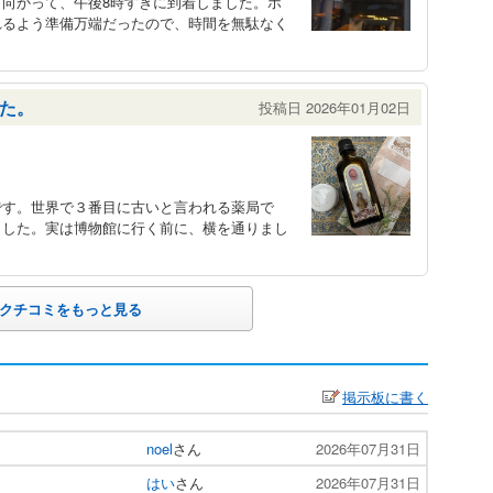
向かって、午後8時すぎに到着しました。ホ
れるよう準備万端だったので、時間を無駄なく
た。
投稿日 2026年01月02日
です。世界で３番目に古いと言われる薬局で
ました。実は博物館に行く前に、横を通りまし
クチコミをもっと見る
掲示板に書く
noel
さん
2026年07月31日
はい
さん
2026年07月31日