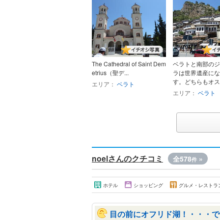
The Cathedral of Saint Dem
ベラトと南部のジ
etrius（聖デ...
ラは世界遺産にな
す。どちらもオスマ
エリア：
ベラト
エリア：
ベラト
noelさんのクチコミ
全578
»
件
ホテル
ショッピング
グルメ・レストラ
目の前にオフリド湖！・・・で