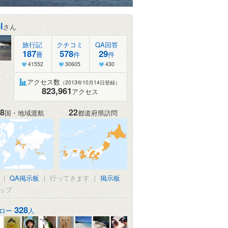
l
さん
旅行記
クチコミ
QA回答
187
578
29
冊
件
件
41552
30605
430
アクセス数
（2013年10月14日登録）
823,961
アクセス
8
22
国・地域渡航
都道府県訪問
|
QA掲示板
|
行ってきます
|
掲示板
ップ
328
ロー
人