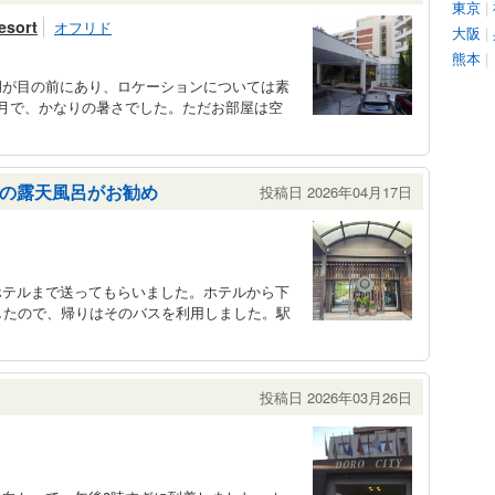
東京
|
esort
オフリド
大阪
|
熊本
|
湖が目の前にあり、ロケーションについては素
月で、かなりの暑さでした。ただお部屋は空
の露天風呂がお勧め
投稿日 2026年04月17日
ホテルまで送ってもらいました。ホテルから下
したので、帰りはそのバスを利用しました。駅
投稿日 2026年03月26日