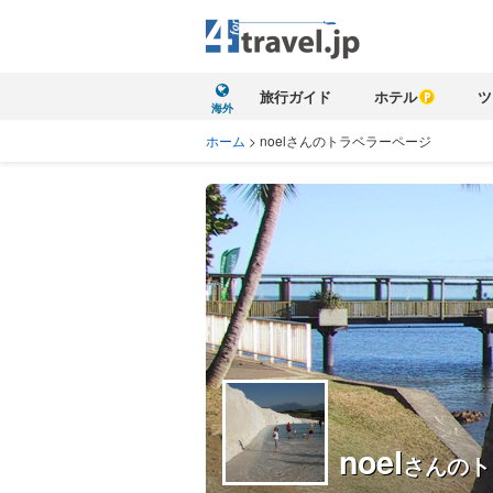
旅行ガイド
ホテル
ツ
海外
ホーム
>
noelさんのトラベラーページ
noel
さんのト