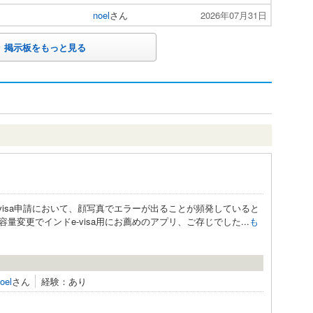
noel
さん
2026年07月31日
掲示板をもっと見る
visa申請において、顔写真でエラーが出ることが頻発していると
変更でインドe-visa用にお薦めのアプリ、ご存じでした...
も
oel
さん
経験：あり
。