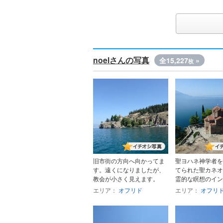
noelさんの写真
全15,227
»
枚
旧市街の方向へ向かってま
聖ヨハネ神学者を
す。遠くになりましたが、
てられた聖カネオ
教会が小さく見えます。
霊的な瞑想のインス
エリア：
オフリド
エリア：
オフリ