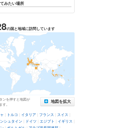
てみたい場所
28
の国と地域に訪問しています
タンを押すと地図が
地図を拡大
ます。
ャ
|
トルコ
|
イタリア
|
フランス
|
スイス
|
ンシュタイン
|
ドイツ
|
エジプト
|
イギリス
|
ン
|
ポルトガル
|
アラブ首長国連邦
|