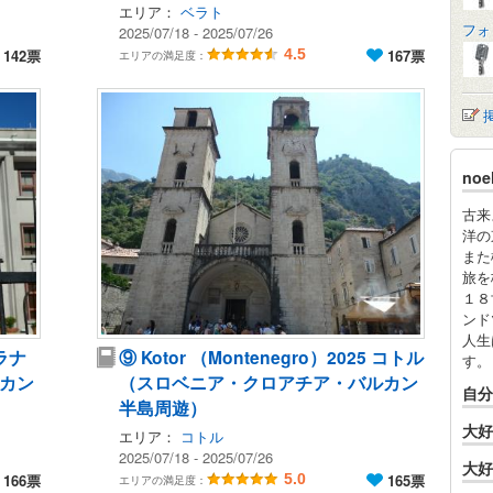
エリア：
ベラト
フォ
2025/07/18 - 2025/07/26
142票
4.5
167票
エリアの満足度：
no
古来
洋の
また
旅を
１８
ンド
人生
ィラナ
⑨ Kotor （Montenegro）2025 コトル
す。
カン
（スロベニア・クロアチア・バルカン
自分
半島周遊）
大好
エリア：
コトル
2025/07/18 - 2025/07/26
大好
166票
5.0
165票
エリアの満足度：