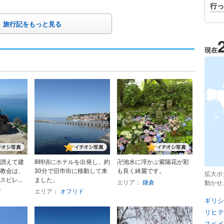
行っ
旅行記をもっと見る
現在
讃えて建
8時頃にホテルを出発し、約
卍池水に浮かぶ紫陽花が彩
教会は、
30分で旧市街に移動して来
も良く綺麗です。
拡大ボ
ピレ...
ました。
エリア：
鎌倉
動かせ
ド
エリア：
オフリド
ギリシ
リヒテ
スペイ