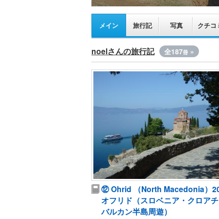
メイン
旅行記
写真
クチコ
noelさんの旅行記
全187
»
冊
⑫ Ohrid （North Macedonia）2
オフリド（スロベニア・クロアチ
バルカン半島周遊）