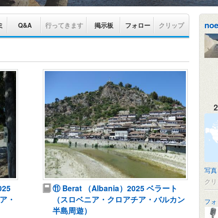
noe
ミ
Q&A
行ってきます
掲示板
フォロー
クリップ
2
写真
クリ
025
⑪ Berat （Albania）2025 ベラート
ア・
（スロベニア・クロアチア・バルカン
フォ
半島周遊）