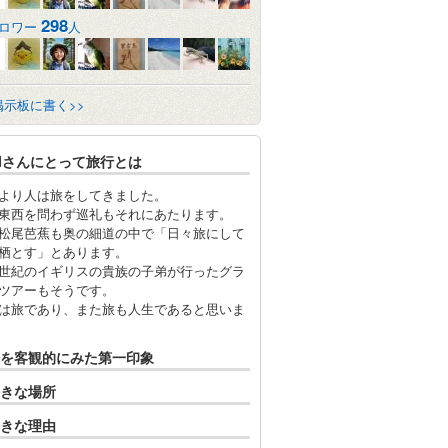
298
ロワー
人
掲示板に書く>>
elさんにとって旅行とは
より人は旅をしてきました。
東西を問わず巡礼もそれにあたります。
松尾芭蕉も奥の細道の中で「日々旅にして
栖とす」とあります。
世紀のイギリスの貴族の子弟が行ったグラ
ツアーもそうです。
は旅であり、また旅も人生であると思いま
を客観的にみた第一印象
きな場所
きな理由