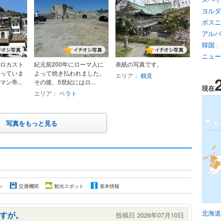
ヨルダ
ボスニ
アルバ
韓国
|
ニュー
ロカスト
紀元前200年にローマ人に
表紙の写真です。
っていま
よって焼き払われました。
エリア：
鶴見
ン帝...
その後、5世紀にはロ...
現在
エリア：
ベラト
写真をもっと見る
ン
交通機関
観光スポット
基本情報
北海道
すが。
投稿日 2026年07月10日