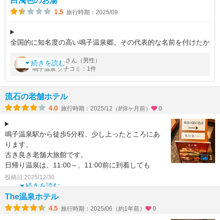
白濁色のお湯
1.5
旅行時期：2025/09
全国的に知名度の高い鳴子温泉郷。その代表的な名前を付けたか
のようなホテル。硫黄の匂いがチェックインの前からしていまし
by
さん（男性）
ダッチ君
た。
続きを読む
鳴子温泉 クチコミ：1件
一人旅で宿泊しました。お部屋の広さはまずまずでした。食事は
晩飯も朝食もバイキ
流石の老舗ホテル
4.0
旅行時期：2025/12（約8ヶ月前）
0
鳴子温泉駅から徒歩5分程、少し上ったところにあ
ります。
古き良き老舗大旅館です。
1
日帰り温泉は、11:00～、11:00前に到着しても
ロビーで待たせて頂けました。
投稿日:2025/12/30
日によって色の変わる泉質の
続きを読む
The温泉ホテル
4.5
旅行時期：2025/06（約1年前）
0