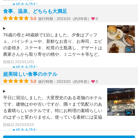
続きを読む
食事、温泉、どちらも大満足
5.0
旅行時期：2023/10（約3年前）
0
76歳の母と48歳娘で1泊しました。夕食はブッフ
ェ。パイシチューや、新鮮なお造り、お寿司、エビ
の姿焼き、ステーキ、松茸の土瓶蒸し、デザートは
5
農家さんから取り寄せの桃や、ミニケーキ等など。
大満足でした。
投稿日:2023/11/01
続きを読む
超美味しい食事のホテル
5.0
旅行時期：2023/10（約3年前）
0
平日に宿泊しました。大変歴史のある老舗のホテル
です。建物はやや古いですが、隅々まで気配りのあ
る素晴らしいホテルです。特にお料理の素晴らしい
1
のはずっと変わりません。使っている素材には妥協
なくどのお料理も
投稿日:2023/10/15
続きを読む