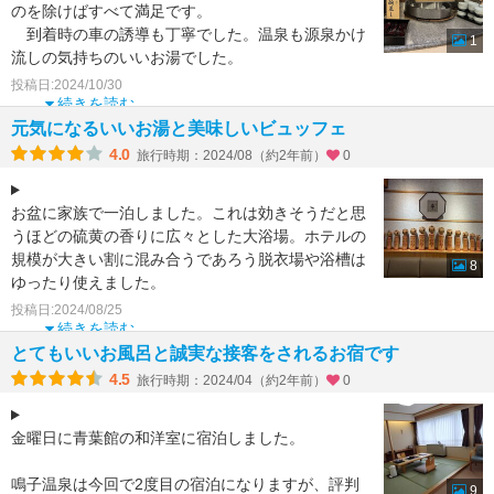
のを除けばすべて満足です。
到着時の車の誘導も丁寧でした。温泉も源泉かけ
1
流しの気持ちのいいお湯でした。
一番感動したのは、料理です。新鮮な材料で丁
投稿日:2024/10/30
続きを読む
元気になるいいお湯と美味しいビュッフェ
4.0
旅行時期：2024/08（約2年前）
0
お盆に家族で一泊しました。これは効きそうだと思
うほどの硫黄の香りに広々とした大浴場。ホテルの
規模が大きい割に混み合うであろう脱衣場や浴槽は
8
ゆったり使えました。
レストランの食事は名物料理の牛タン焼に
投稿日:2024/08/25
続きを読む
とてもいいお風呂と誠実な接客をされるお宿です
4.5
旅行時期：2024/04（約2年前）
0
金曜日に青葉館の和洋室に宿泊しました。
鳴子温泉は今回で2度目の宿泊になりますが、評判
9