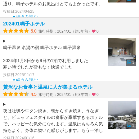
通り、鳴子ホテルのお風呂はとてもよかったです。
泉質がいいのはもちろん、お風呂も広々としてい
投稿日:2024/04/25
て、とても清潔
続きを読む
202401鳴子ホテル
5.0
旅行時期：2024/01（約3年前）
0
鳴子温泉 名湯の宿 鳴子ホテル 鳴子温泉
2024年1月8日から9日の1泊で利用しました
3
寒い時でしたが雪もなく快適でした
投稿日:2025/11/17
続きを読む
予約サイト:Yahooトラベル
贅沢なお食事と温泉に人が集まるホテル
●プラン名称 ：
4.5
旅行時期：2024/01（約3年前）
0
夜は牡蠣や牛タン焼き。朝からすき焼き、うなぎ
と、ビュッフェスタイルの食事が豪華すぎるホテル
で、ハッピーな気分になれます。温泉はもちろん気
1
持ちよく、身体に効いた感じがします。もう一泊し
たかったです。お勧
投稿日:2024/01/16