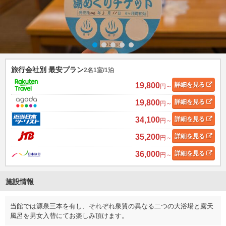
旅行会社別 最安プラン
2名1室/1泊
19,800
詳細
を見る
円～
19,800
詳細
を見る
円～
34,100
詳細
を見る
円～
35,200
詳細
を見る
円～
36,000
詳細
を見る
円～
施設情報
当館では源泉三本を有し、それぞれ泉質の異なる二つの大浴場と露天
風呂を男女入替にてお楽しみ頂けます。