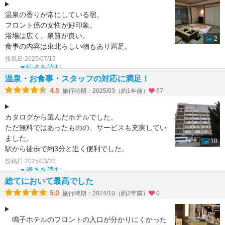
温泉の香りが常にしている宿。
フロント係の女性が好印象。
浴場は広く、泉質が良い。
2
食事の内容は東北らしい物もあり満足。
部屋はキレイに清掃されており、水回りはリニュー
投稿日:2025/07/15
アルされた感じがします。
続きを読む
温泉・お食事・スタッフの対応に満足！
4.5
旅行時期：2025/03（約1年前）
67
カタログから選んだホテルでした。
ただ無料ではあったものの、サービスも充実してい
ました。
10
駅から徒歩で約3分と近く便利でした。
ちなみに仙台から古川経由で鳴子温泉に向かう予定
投稿日:2025/03/28
でしたが、強風のため
続きを読む
総てにおいて最高でした
5.0
旅行時期：2024/10（約2年前）
0
鳴子ホテルのフロントの入口が分かりにくかった