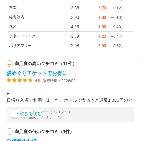
客室
3.58
3.70
（+0.12）
接客対応
3.90
4.00
（+0.10）
風呂
4.16
4.56
（+0.40）
食事・ドリンク
3.79
4.23
（+0.44）
バリアフリー
2.98
3.50
（+0.52）
満足度の高いクチコミ（11件）
湯めぐりチケットでお得に
4.5
旅行時期：2026/03
日帰り入浴で利用しました。ホテルで支払うと通常1,300円のと
ころ、駅隣接の観光協会で湯めぐりチケット(シール6枚、6ヶ月
by
さん（女性）
あんちんぐー
有効、1,300円)を購入すると、鳴子ホテルはシール5枚で入浴で
続きを読む
鳴子温泉 クチコミ：1件
きます。残りの
満足度の低いクチコミ（1件）