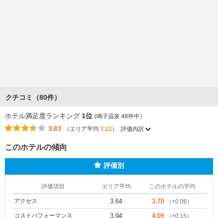
クチコミ（80件）
ホテル満足度ランキング
1位
(鳴子温泉 48件中）
3.83
（エリア平均
3.22
）
評価内訳
このホテルの傾向
評価別
評価項目
エリア平均
このホテルの平均
アクセス
3.64
3.70
（+0.06）
コストパフォーマンス
3.94
4.09
（+0.15）