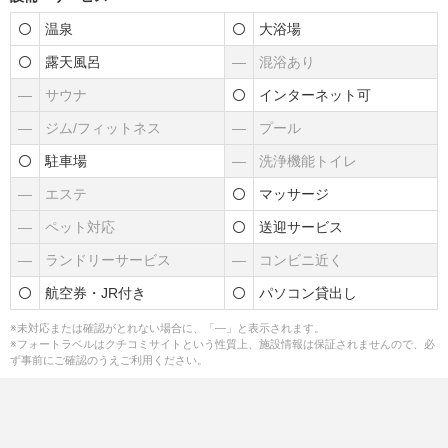
温泉
大浴場
露天風呂
―
混浴あり
―
サウナ
インターネット可
―
ジム/フィットネス
―
プール
駐車場
―
洗浄機能トイレ
―
エステ
マッサージ
―
ペット対応
送迎サービス
―
ランドリーサービス
―
コンビニ近く
航空券・JR付き
パソコン貸出し
※未対応または確認がとれない場合に、「―」と表示されます。
※フォートラベルはクチコミサイトという性質上、施設情報は保証されませんので、必
ず事前にご確認のうえご利用ください。