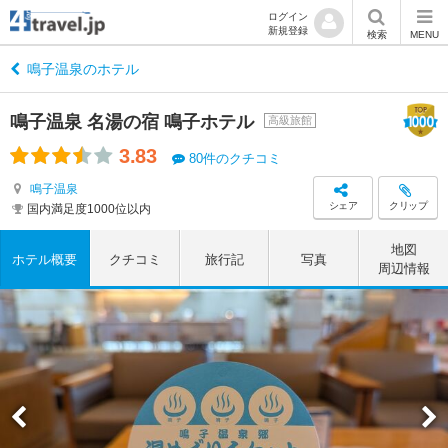
ログイン
新規登録
検索
MENU
鳴子温泉のホテル
鳴子温泉 名湯の宿 鳴子ホテル
高級旅館
3.83
80件のクチコミ
鳴子温泉
シェア
クリップ
国内満足度1000位以内
地図
ホテル概要
クチコミ
旅行記
写真
周辺情報