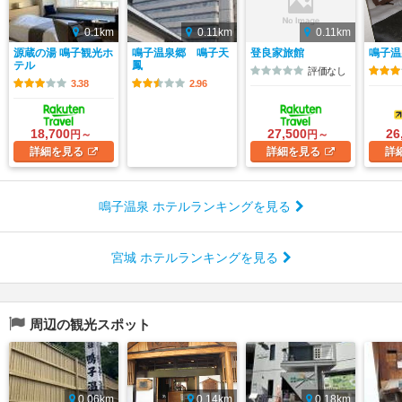
0.1km
0.11km
0.11km
源蔵の湯 鳴子観光ホ
鳴子温泉郷 鳴子天
登良家旅館
鳴子温
テル
鳳
評価なし
3.38
2.96
18,700
27,500
26
円～
円～
詳細
を見る
詳細
を見る
詳
鳴子温泉 ホテルランキングを見る
宮城 ホテルランキングを見る
周辺の観光スポット
0.06km
0.14km
0.18km