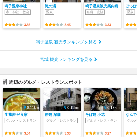
鳴子温泉神社
滝の湯
鳴子温泉観光案内所
ぽっぽ
寺・神社・教会
温泉
名所・史跡
温泉
3.35
3.45
3.33
鳴子温泉 観光ランキングを見る
宮城 観光ランキングを見る
周辺のグルメ・レストランスポット
0.11km
0.11km
0.13km
生蕎麦 登良家
餅処 深瀬
そば処 小花
なんで
グルメ・レストラン
グルメ・レストラン
グルメ・レストラン
グルメ
3.04
3.33
3.27