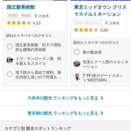
国立新美術館
東京ミッドタウン クリス
マスイルミネーション
美術館・博物館
六本木
4.19
イルミネーション
六本木
3.88
訪れたトラベラーのクチコミ
訪れたトラベラーのクチコミ
国立新美術館 巨大で個性
的な建物の美術館
夜の散歩道
イヴ・サンローラン展 時
音楽とドーム型のイルミネ
を超えるスタイル
ーション
地下鉄から直結で便利。展
(*´艸`)冬のデートスポッ
示内容も良いので何度も伺
ト“MIDTOWN
ってます
CHRISTMAS”キラキラ輝く
光の散歩道を楽しもう☆彡
六本木の観光 ランキング
をもっと見る
東京都の観光 ランキング
をもっと見る
カテゴリ別 観光スポットランキング