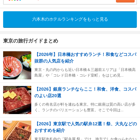
六本木のホテルランキングをもっと見る
東京の旅行ガイドまとめ
【2026年】日本橋おすすめランチ！和食などコスパ
抜群の人気店を紹介
東京・丸の内からも近い日本橋＆三越前エリアは「日本橋高
島屋」や「コレド日本橋・コレド室町」をはじめ見...
【2026】銀座ランチならここ！和食、洋食、コスパ
のよい店20選
多くの有名店が軒を連ねる東京。特に銀座は質の高い店が多
く、ランチのバリエーションも豊富。そこで今回は...
【2026】東京駅で人気の駅弁12選！祭、大丸などの
おすすめを紹介
東京駅改札内の「駅弁屋 祭」では、地方でしか食べられない