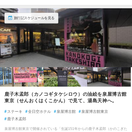
旅行記スケジュールを見る
鹿子木孟郎（カノコギタケシロウ）の油絵を泉屋博古館
東京（せんおくはくこかん）で見て、湯島天神へ。
#
ステーキ
#
全日空ホテル
#
泉屋博古館
#
泉屋博古館東京
#
鹿子木孟郎
泉屋博古館東京で開催されている「生誕151年からの鹿子木孟郎（かのこぎた