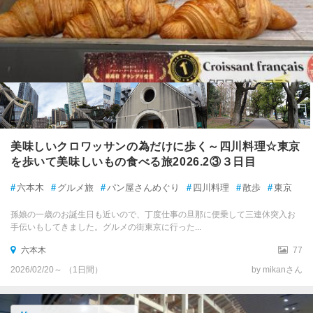
美味しいクロワッサンの為だけに歩く～四川料理☆東京
を歩いて美味しいもの食べる旅2026.2③３日目
#
六本木
#
グルメ旅
#
パン屋さんめぐり
#
四川料理
#
散歩
#
東京
孫娘の一歳のお誕生日も近いので、丁度仕事の旦那に便乗して三連休突入お
手伝いもしてきました。グルメの街東京に行った...
六本木
77
2026/02/20～ （1日間）
by mikanさん