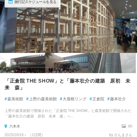
旅行記スケジュールを見る
「正倉院 THE SHOW」と「藤本壮介の建築 原初 未
来 森」
#
森美術館
#
上野の森美術館
#
大屋根リング
#
正倉院
#
藤本壮介
上野の森美術館で開催された「正倉院 THE SHOW」と森美術館で開催された
「藤本壮介の建築 原初 未来 森」へ...
六本木
90
2025/10/19～ （1日間）
by さんまさん