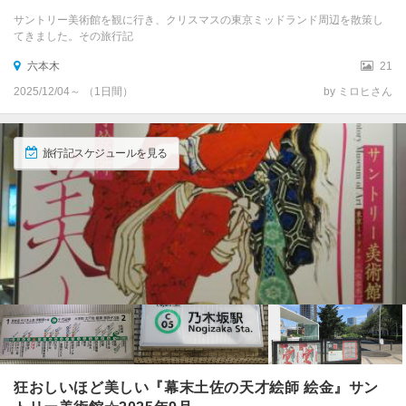
サントリー美術館を観に行き、クリスマスの東京ミッドランド周辺を散策し
てきました。その旅行記
六本木
21
2025/12/04～ （1日間）
by ミロヒさん
旅行記スケジュールを見る
狂おしいほど美しい『幕末土佐の天才絵師 絵金』サン