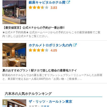
銀座キャピタルホテル茜
3.83
PR
【最安値宣言】公式ＨＰからの予約が一番お得!!
★公式ＨＰ予約特典★ 公式ホームページからの予約だからこその最安値価格でご案
内！詳しくは公式ＨＰをご覧ください。
ホテルメトロポリタン丸の内
4.05
PR
夏のおすすめプラン！駅ナカで楽しむ都会の避暑地ステイ
駅直結のホテルならではの夏を過ごすリフレッシュプラン！リニューアルしたお部屋
と、東京駅で使えるお一人様2,000円分の「お買い物・ご飲食券」...
六本木の人気ホテルランキング
ザ・リッツ・カールトン東京
1
エリア：
六本木