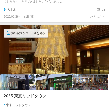
けしろう）」を見てきました。ANAホテル...
六本木
21
2026/01/29～ （1日間）
by ちふさん
旅行記スケジュールを見る
2025 東京ミッドタウン
#
東京ミッドタウン