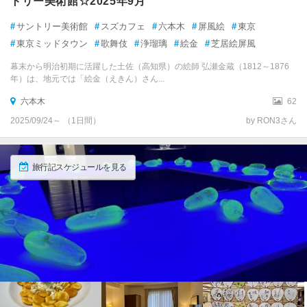
トリー美術館☆2025年9月
#
サントリー美術館
#
スズカフェ
#
六本木
#
屏風絵
#
東京
#
東京ミッドタウン
#
歌舞伎
#
浄瑠璃
#
絵金
#
芝居絵屏風
幕末から明治初期に活躍した土佐（高知県）の絵師 弘瀬金蔵（1812～1876
年）は、地元では「絵金（えきん）さん...
六本木
62
2025/09/24～ （1日間）
by RON3さん
旅行記スケジュールを見る