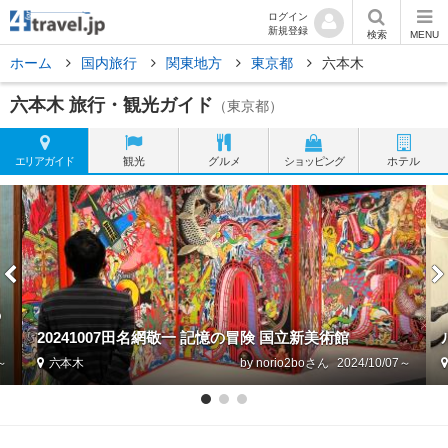
ログイン
新規登録
検索
MENU
ホーム
国内旅行
関東地方
東京都
六本木
六本木 旅行・観光ガイド
（東京都）
エリア
ガイド
観光
グルメ
ショッピング
ホテル
の
20241007田名網敬一 記憶の冒険 国立新美術館
5～
六本木
by norio2bo
2024/10/07～