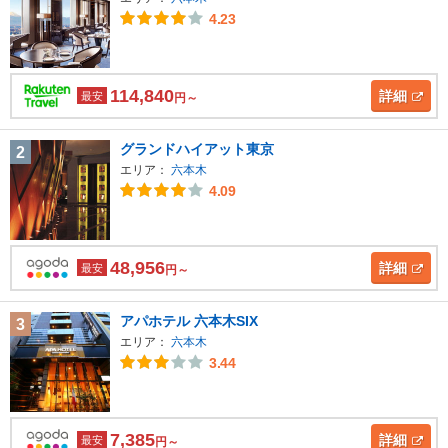
4.23
114,840
詳細
最安
円～
グランドハイアット東京
2
エリア：
六本木
4.09
48,956
詳細
最安
円～
アパホテル 六本木SIX
3
エリア：
六本木
3.44
7,385
詳細
最安
円～