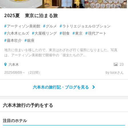
2025夏 東京に泊まる旅
#
アーティゾン美術館
#
グルメ
#
ラトリエジョエルロブション
#
六本木ヒルズ
#
大屋根リング
#
朝食
#
東京
#
現代アート
#
藤本壮介
#
銀座
地方に住まいを移したので、東京はわざわざ行く場所になりました。写真
は、アーティゾン美術館で開催中の「彼女たちのア...
六本木
23
2025/08/09～ （2日間）
by luceさん
六本木の旅行記・ブログを見る
六本木旅行の予約をする
注目のホテル