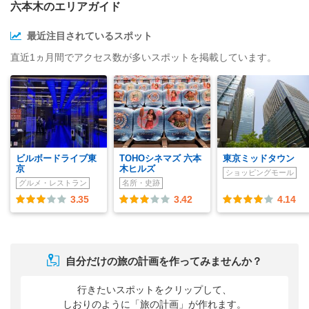
六本木のエリアガイド
最近注目されているスポット
直近1ヵ月間でアクセス数が多いスポットを掲載しています。
ビルボードライブ東
TOHOシネマズ 六本
東京ミッドタウン
京
木ヒルズ
ショッピングモール
グルメ・レストラン
名所・史跡
3.35
3.42
4.14
自分だけの旅の計画を作ってみませんか？
行きたいスポットをクリップして、
しおりのように「旅の計画」が作れます。