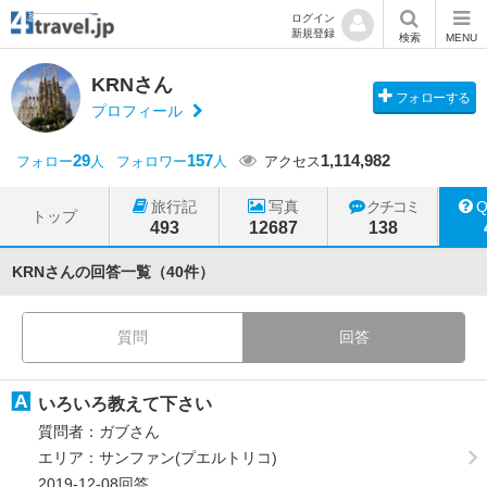
ログイン
新規登録
検索
MENU
KRNさん
フォローする
プロフィール
29
157
1,114,982
フォロー
人
フォロワー
人
アクセス
旅行記
写真
クチコミ
トップ
493
12687
138
KRNさんの回答一覧（40件）
質問
回答
いろいろ教えて下さい
質問者：ガブさん
エリア：サンファン(プエルトリコ)
2019-12-08回答