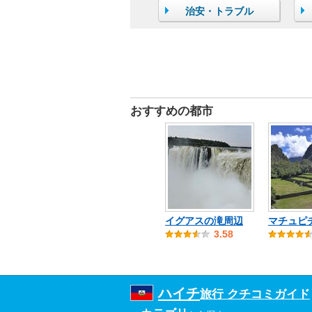
治安・トラブル
おすすめの都市
イグアスの滝周辺
マチュピ
3.58
ハイチ
旅行 クチコミガイド