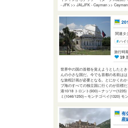
- JFK >> JALJFK - Cayman >> Cayman 
2
関連タ
#
ハイ
旅行時期： 
19
世界中の国の首都を覚えようとしたとき
んの小さな国だ。今でも首都の名前はは
な旅程計画が必要となる。とにかくわか
ブ海のすべての独立国に行くのが目標だ。10/
港10/18 トロント(930)～ナッソー(123
ミ(1046/1250)～モンテゴベイ(1320) モ
有
産