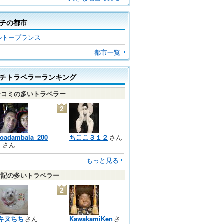
チの都市
ルトープランス
都市一覧
チトラベラーランキング
チコミの多いトラベラー
2
loadambala_200
ちここ３１２
さん
1
さん
もっと見る
行記の多いトラベラー
2
キヌちち
さん
KawakamiKen
さ