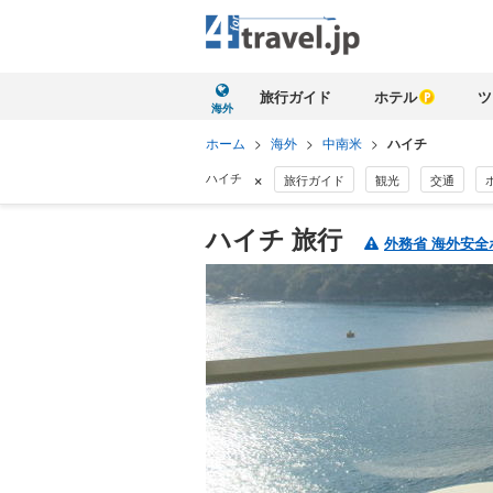
旅行ガイド
ホテル
ツ
海外
ホーム
>
海外
>
中南米
>
ハイチ
×
ハイチ
旅行ガイド
観光
交通
ハイチ 旅行
外務省 海外安