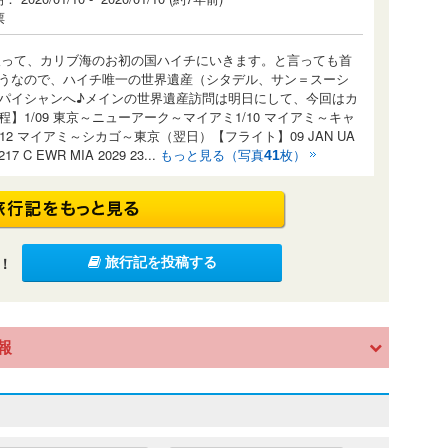
票
半取って、カリブ海のお初の国ハイチにいきます。と言っても首
うなので、ハイチ唯一の世界遺産（シタデル、サン＝スーシ
パイシャンへ♪メインの世界遺産訪問は明日にして、今回はカ
1/09 東京～ニューアーク～マイアミ1/10 マイアミ～キャ
/12 マイアミ～シカゴ～東京（翌日）【フライト】09 JAN UA
217 C EWR MIA 2029 23...
もっと見る（写真
枚）
41
！
旅行記を投稿する
報