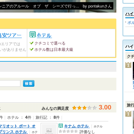
シニアのアルール オブ ザ シーズで行っ...
by pontakunさん
ハイ
ポ
クチコミで選べる
のエリアでは
ハイ
いがありません
ホテル数は日本最大級
ク
1
旅
3.00
チ
みんなの満足度
1
件
｜
ホテル ：
件
｜
旅行記 ：
件
｜
4
8
マリオット ポート オ
キナム ホテル
｜
ホテル
プリンス ホテル
｜
評価なし
ホテ