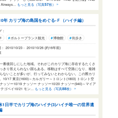
Airways...
もっと見る（写真
枚）
57
010年 カリブ海の島国をめぐる-Ｆ（ハイチ編）
グ：
チ
#
ポルトープランス観光
#
博物館
#
街歩き
2010/10/23 - 2010/10/26 (約16年前)
票
一番後回しにした地域。それがこのカリブ海に存在するたくさ
っきり答えられない国もある。移動はすべて空路になり、複雑
らないことが多いが、行ってみないとわからない。この際カリ
17 東京(1600)～カルガリー～トロント(1803) トロント空
5) ナッソー10/19 ナッソー ナッソー10/20 ナッソー(940)～マイア
ンテゴベイ10/21 モン...
もっと見る（写真
枚）
88
休1日半でカリブ海のハイチ(3)ハイチ唯一の世界遺
編