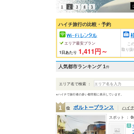
1
2
3
4
5
ハイチ旅行の比較・予約
エリア最安プラン
こ
1,411円～
取り扱
1日あたり
人気都市ランキング
1
件
エリア名で検索 ：
※ハイチで旅行者の多い都市順に表示しています。
ポルトープランス
｜
1
ハイ
位
スポット ：
0