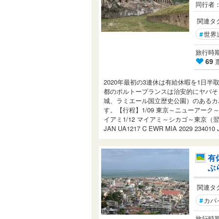
同行者
関連タ
#
世界
旅行時期： 
69
2020年最初の3連休は有給休暇を1日
都のポルトープランスは治安的にヤバそ
城、ラミエール国立歴史公園）のあるカ
す。【行程】1/09 東京～ニューアーク～
イアミ1/12 マイアミ～シカゴ～東京（翌日）【フ
JAN UA1217 C EWR MIA 2029 234010 
有
ぶ
関連タ
#
カパ
旅行時期： 