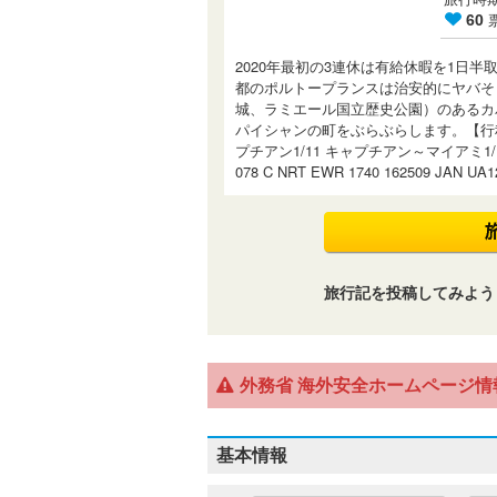
60
2020年最初の3連休は有給休暇を1日
都のポルトープランスは治安的にヤバそ
城、ラミエール国立歴史公園）のあるカ
パイシャンの町をぶらぶらします。【行程】
プチアン1/11 キャプチアン～マイアミ1
078 C NRT EWR 1740 162509 JAN UA1
旅行記を投稿してみよう
外務省 海外安全ホームページ情
基本情報