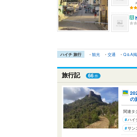
ハイチ 旅行
観光
交通
Q＆A
旅行記
66
件
2
の
関連タ
#
ハイ
#
サン