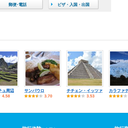
郵便･電話
ビザ・入国・出国
チュ周辺
サンパウロ
チチェン・イッツァ
カラファ
4.58
3.70
3.53