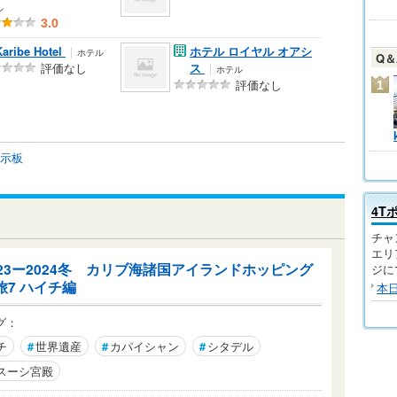
ル
3.0
Karibe Hotel
｜
ホテル ロイヤル オアシ
ホテル
Q
評価なし
ス
｜
ホテル
評価なし
1
掲示板
4T
チャ
エリ
023ー2024冬 カリブ海諸国アイランドホッピング
ジに
旅7 ハイチ編
本
グ：
チ
#
世界遺産
#
カパイシャン
#
シタデル
スーシ宮殿