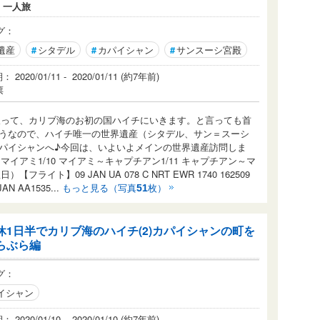
：
一人旅
グ：
遺産
#
シタデル
#
カパイシャン
#
サンスーシ宮殿
2020/01/11 - 2020/01/11 (約7年前)
票
半取って、カリブ海のお初の国ハイチにいきます。と言っても首
うなので、ハイチ唯一の世界遺産（シタデル、サン＝スーシ
パイシャンへ♪今回は、いよいよメインの世界遺産訪問しま
マイアミ1/10 マイアミ～キャプチアン1/11 キャプチアン～マ
ライト】09 JAN UA 078 C NRT EWR 1740 162509
JAN AA1535...
もっと見る（写真
枚）
51
休1日半でカリブ海のハイチ(2)カパイシャンの町を
らぶら編
グ：
イシャン
2020/01/10 - 2020/01/10 (約7年前)