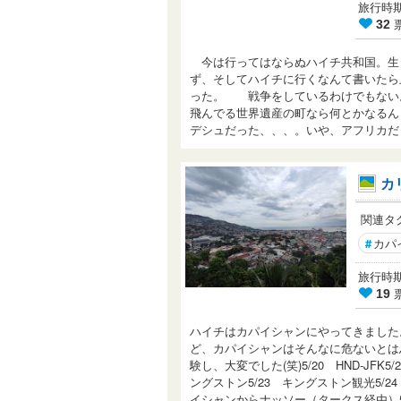
旅行時期： 
32
今は行ってはならぬハイチ共和国。生
ず、そしてハイチに行くなんて書いたら
った。 戦争をしているわけでもない
飛んでる世界遺産の町なら何とかなるん
デシュだった、、、。いや、アフリカ
カ
関連タ
#
カパ
旅行時期： 
19
ハイチはカパイシャンにやってきました
ど、カパイシャンはそんなに危ないとは
験し、大変でした(笑)5/20 HND-JF
ングストン5/23 キングストン観光5/
イシャンからナッソー（タークス経由）5/26