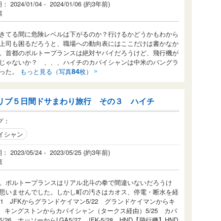
2024/01/04 - 2024/01/06 (約3年前)
票
きてる間に危険レベルは下がるのか？行けるかどうかもわから
上司も困るだろうと、職場への動向表にはここだけは書かなか
。首都のポルトープランスは絶対ヤバイだろうけど、飛行機が
じゃないか？ 、、、ハイチのカパイシャンは中米のバングラ
だった。
もっと見る（写真
枚）
84
リブ５日間ドサまわり旅行 その３ ハイチ
グ：
イシャン
2023/05/24 - 2023/05/25 (約3年前)
票
。ポルトープランスはリアル北斗の拳で間違いないだろうけ
思いませんでした。しかし町の汚さはカオス、停電・断水を経
K5/21 JFKからグランドケイマン5/22 グランドケイマンからキ
24 キングストンからカパイシャン（タークス経由）5/25 カパ
 ナッソーからLGA5/27 JFK-5/28 HND【飛行機】HND