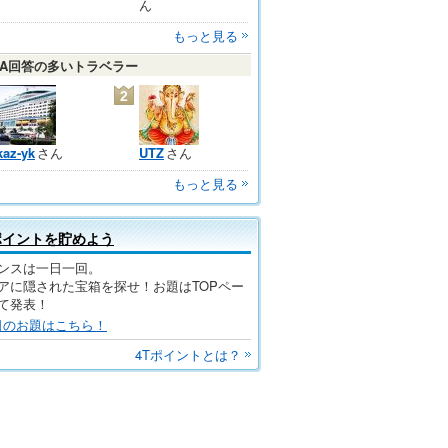
ん
もっと見る
＆A回答の多いトラベラー
2
kaz-yk
さん
UTZ
さん
もっと見る
ポイントを貯めよう
ンスは一日一回。
アに隠された宝箱を探せ！お題はTOPペー
て発表！
日のお題はこちら！
4Tポイントとは？