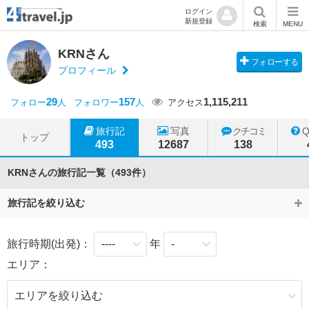
ログイン
新規登録
検索
MENU
KRNさん
フォローする
プロフィール
29
157
1,115,211
フォロー
人
フォロワー
人
アクセス
旅行記
写真
クチコミ
トップ
493
12687
138
KRNさんの旅行記一覧（493件）
旅行記を絞り込む
旅行時期(出発)：
年
エリア：