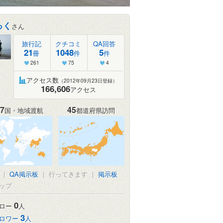
っく
さん
旅行記
クチコミ
QA回答
21
1048
5
冊
件
件
261
75
4
アクセス数
（2012年09月23日登録）
166,606
アクセス
7
45
国・地域渡航
都道府県訪問
|
QA掲示板
|
行ってきます
|
掲示板
ップ
0
ロー
人
3
ロワー
人