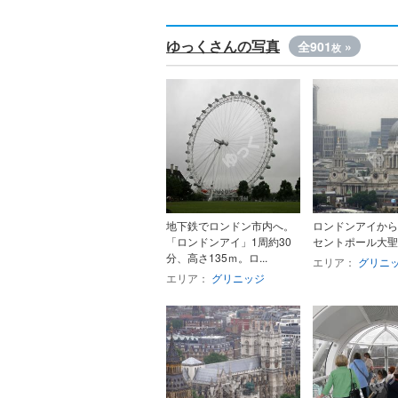
ゆっくさんの写真
全901
»
枚
地下鉄でロンドン市内へ。
ロンドンアイから
「ロンドンアイ」1周約30
セントポール大聖
分、高さ135ｍ。ロ...
エリア：
グリニ
エリア：
グリニッジ