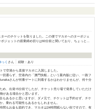
トスターのチケットを取りました。この便でマカオへのターボジェ
ーボジェットの搭乗締め切りは60分前と聞いており、ちょっと...
ゆっく
さん
経験：あり
ットで空港から直接マカオに入国しました。
一切通らず、空港内の「澳門快船」という案内版に従い、一路フ
tunakaさんが何番ゲートに到着するかはわかりませんが、何十分
ため、出発15分前でしたが、チケット売り場で発券していただけ
荷物がある場合かと思います。
合もあるかと思いますが、ダメ元で、チケットは予約せず、チケ
か。乗れる可能性もあるかもしれません。
時間もお金も節約でき、マカオは24時間眠らない街ですので、有