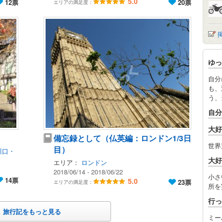
12票
5.0
20票
エリアの満足度：
ゆっ
自分
も、
う、
自分
大好
備忘録として（仏英編：ロンドン1/3日
世界
目）
川口・
大好
エリア：
ロンドン
2018/06/14 - 2018/06/22
小さ
14票
5.0
23票
エリアの満足度：
所を
行っ
旅行記をもっと見る
ミー