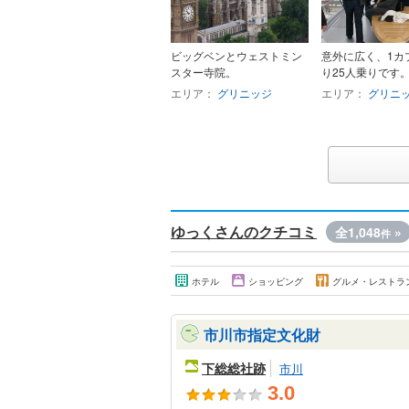
ビッグベンとウェストミン
意外に広く、1カ
スター寺院。
り25人乗りです
エリア：
グリニッジ
エリア：
グリニ
ゆっくさんのクチコミ
全1,048
»
件
ホテル
ショッピング
グルメ・レストラ
市川市指定文化財
下総総社跡
市川
3.0