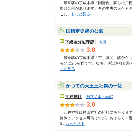
最寄駅の京成本線「国府台」駅ら松戸街
府台公園があります。その中央の大ケヤ
こに...
もっと見る
国指定史跡の公園
下総国分尼寺跡
市川
3.0
最寄駅の京成本線「市川真間」駅から北に
ら北に2.5㎞程です。なお、併設された駐
っと見る
かつての天王三社祭の一社
江戸神社
御茶ノ水・本郷
3.0
江戸神社は神田神社の摂社にあたります
路線でアクセス可能ですが、おそらく一番
0...
もっと見る