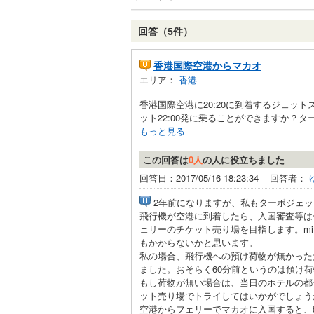
回答（5件）
香港国際空港からマカオ
エリア：
香港
香港国際空港に20:20に到着するジェッ
ット22:00発に乗ることができますか？タ
もっと見る
この回答は
0人
の人に役立ちました
回答日：2017/05/16 18:23:34
回答者：
2年前になりますが、私もターボジェ
飛行機が空港に到着したら、入国審査等は
ェリーのチケット売り場を目指します。mi
もかからないかと思います。
私の場合、飛行機への預け荷物が無かった
ました。おそらく60分前というのは預け
もし荷物が無い場合は、当日のホテルの都
ット売り場でトライしてはいかがでしょう
空港からフェリーでマカオに入国すると、