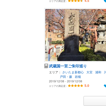
4.5
エリアの満足度：
武蔵国一宮ご朱印巡り
エリア：
さいたま新都心
大宮
浦和
戸田・蕨
岩槻
2019/12/08 - 2019/12/08
5.0
エリアの満足度：