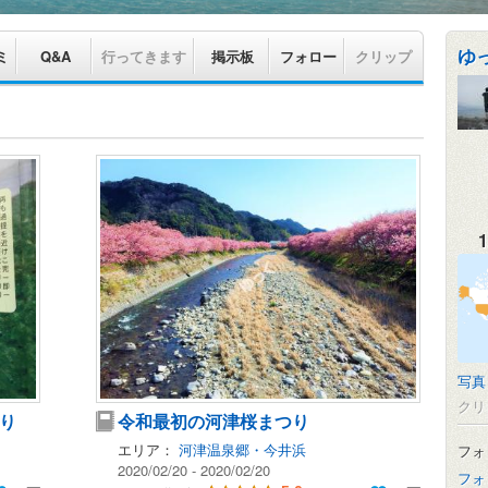
ゆ
ミ
Q&A
行ってきます
掲示板
フォロー
クリップ
1
写真
クリ
り
令和最初の河津桜まつり
エリア：
河津温泉郷・今井浜
フォ
2020/02/20 - 2020/02/20
フォ