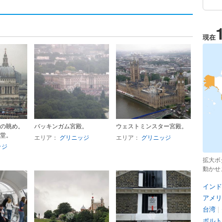
現在
の眺め。
バッキンガム宮殿。
ウェストミンスター宮殿。
堂。
エリア：
グリニッジ
エリア：
グリニッジ
ッジ
拡大ボ
動かせ
インド
アメリ
台湾
|
ポルト