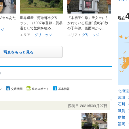
プセルあた
世界遺産「河港都市グリニ
『本初子午線』天文台に引
現在
。
ッジ」（1997年登録）貿易
かれている経度0度0分0秒
港として繁栄を極め...
の子午線。画面向かっ...
ッジ
エリア：
グリニッジ
エリア：
グリニッジ
写真をもっと見る
ン
交通機関
観光スポット
基本情報
北海道
茨城
|
石川
|
投稿日 2021年09月27日
滋賀
|
島根
|
福岡
|