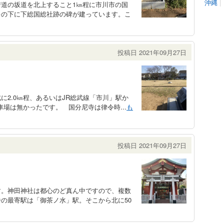
沖縄
|
道の坂道を北上すること1㎞程に市川市の国
キの下に下総国総社跡の碑が建っています。こ
投稿日 2021年09月27日
2.0㎞程、あるいはJR総武線「市川」駅か
車場は無かったです。 国分尼寺は律令時...
も
投稿日 2021年09月27日
。神田神社は都心のど真ん中ですので、複数
の最寄駅は「御茶ノ水」駅。そこから北に50