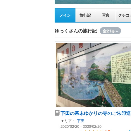
メイン
旅行記
写真
クチコ
ゆっくさんの旅行記
全21
»
冊
下田の幕末ゆかりの寺のご朱印巡
エリア：
下田
2020/02/20 - 2020/02/20