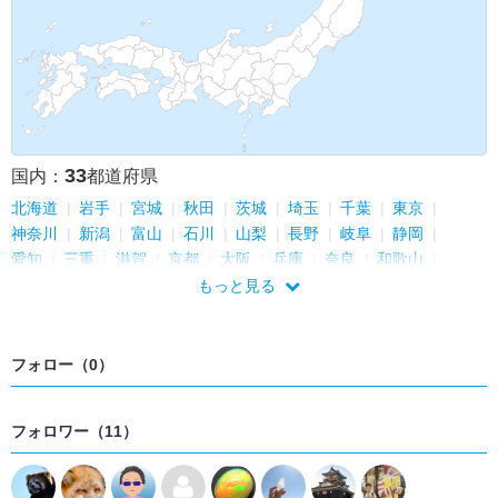
33
国内：
都道府県
北海道
岩手
宮城
秋田
茨城
埼玉
千葉
東京
神奈川
新潟
富山
石川
山梨
長野
岐阜
静岡
愛知
三重
滋賀
京都
大阪
兵庫
奈良
和歌山
島根
岡山
広島
山口
福岡
長崎
大分
宮崎
沖縄
もっと見る
フォロー（0）
フォロワー（11）