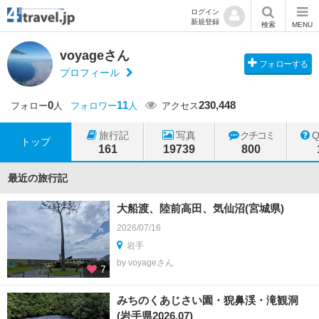
ログイン
新規登録
検索
MENU
voyageさん
フォローする
プロフィール
0
11
230,448
フォロー
人
フォロワー
人
アクセス
旅行記
写真
クチコミ
トップ
161
19739
800
最近の旅行記
大船渡、陸前高田、気仙沼(宮城県)
2026/07/16
岩手
by voyageさん
7
みちのくあじさい園・猊鼻渓・滝観洞
(岩手県2026.07)