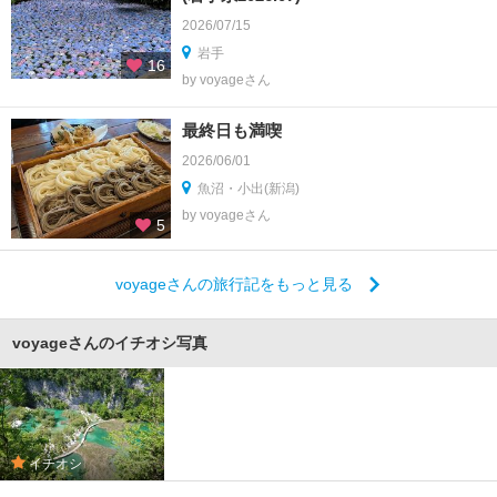
2026/07/15
岩手
16
by voyageさん
最終日も満喫
2026/06/01
魚沼・小出(新潟)
by voyageさん
5
voyageさんの旅行記をもっと見る
voyageさんのイチオシ写真
イチオシ