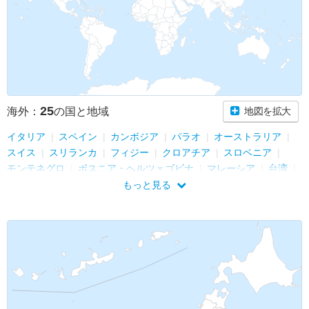
25
海外：
の国と地域
地図を拡大
イタリア
スペイン
カンボジア
パラオ
オーストラリア
スイス
スリランカ
フィジー
クロアチア
スロベニア
モンテネグロ
ボスニア・ヘルツェゴビナ
マレーシア
台湾
ブルネイ
インド
タイ
エクアドル
アメリカ
ハワイ
もっと見る
ベトナム
フランス
アラブ首長国連邦
バチカン
トルコ