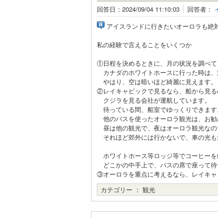
回答日：2024/09/04 11:10:03
回答者：
アイスランドに行きたいオーロラも絶
私の経験で言えることをいくつか
①日程を決めるときに、月の状況を調べて
カナダのホワイトホースに行った時は、
やはり、空は暗いほど綺麗に見えます。
②レイキャビックで見るなら、船から見る
クジラを見る会社が運航しています。
待っている間、船室でゆっくりできます
他のバスを使ったオーロラ観光は、お勧
昼は他の観光で、夜はオーロラ観光なの
それほど郊外には行かないで、車の光も
ホワイトホース等ロッジ等でコーヒーを
どこかの中手上で、バスの席で座って待
③オーロラを重点に考えるなら、レイキャ
カテゴリー ：
観光