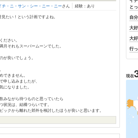
イチ
イチ・ニ・サン・シー・ニー・ニー
さん
経験：あり
とっ
対見たい！という計画ですよね。
自分
大好
大好
ください。
満月それもスーパームーンでした。
行っ
のが良いでしょう。
。
めできません。
現在
で申し込みましたが、
気になりました。
飲みながら待つものと思っていたら
つ状況は、結構つらいです。
ビックから離れた郊外を検討したほうが良いと思います。