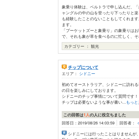
象乗り体験は、ベルトラで申し込んだ、「
ャングルの中の山を登ったり下ったりと楽
も経験したことのないこともしてくれます
ます。
「プーケットズーと象乗り」の象乗りはお
で、それも象が草を食べるのに忙しく、そ
カテゴリー ：
観光
チップについて
エリア：
シドニー
初めてオーストラリア、シドニーに訪れる
の日を楽しみにしております。
シドニーのチップ事情について質問です！
チップは必要ないような事が書い...
もっと
この回答は
1人
の人に役立ちました
回答日：2019/08/26 14:03:59
回答者：
シドニーには行ったことはりませんが