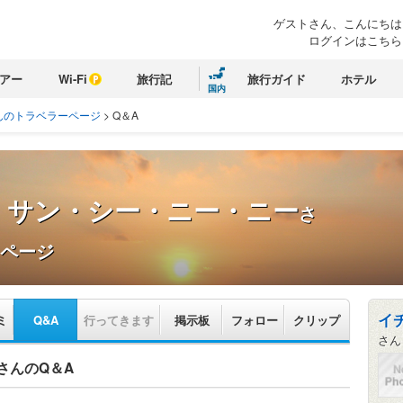
ゲストさん、こんにちは
ログインはこちら
アー
Wi-Fi
旅行記
旅行ガイド
ホテル
国内
んのトラベラーページ
>
Q＆A
・サン・シー・ニー・ニー
さ
ページ
イ
ミ
Q&A
行ってきます
掲示板
フォロー
クリップ
さん
さんのQ＆A