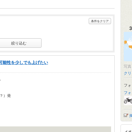
条件をクリア
3
可能性を少しでも上げたい
写
クリ
。
フォ
フォ
？）発