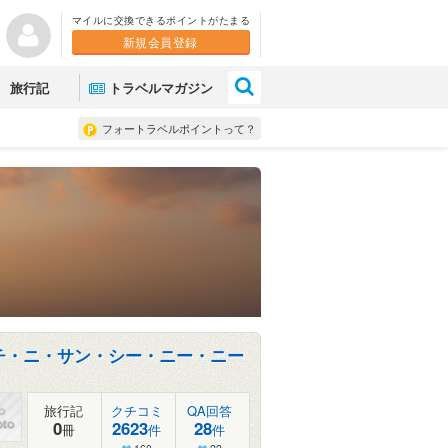
マイルに交換できるポイントがたまる
新規会員登録
×
旅行記
トラベルマガジン
フォートラベルポイントって？
チ・ニ・サン・シー・ニー・ニー
旅行記
クチコミ
QA回答
0
2623
28
冊
件
件