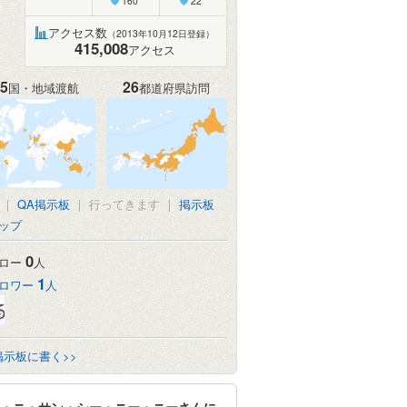
160
22
アクセス数
（2013年10月12日登録）
415,008
アクセス
5
26
国・地域渡航
都道府県訪問
真
|
QA掲示板
|
行ってきます
|
掲示板
ップ
0
ロー
人
1
ロワー
人
掲示板に書く>>