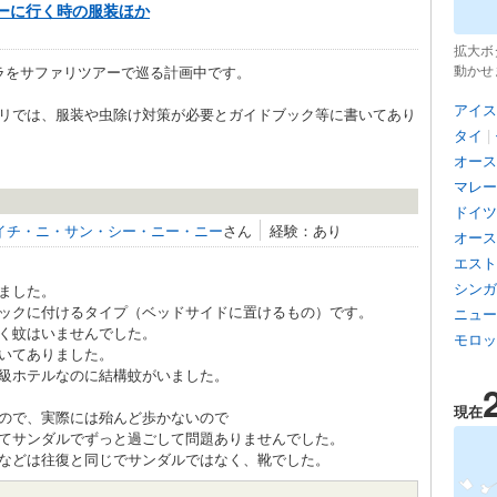
ーに行く時の服装ほか
拡大ボ
動かせ
ラをサファリツアーで巡る計画中です。
アイス
リでは、服装や虫除け対策が必要とガイドブック等に書いてあり
タイ
|
オース
マレー
ドイツ
イチ・ニ・サン・シー・ニー・ニー
さん
経験：あり
オース
エスト
シンガ
ました。
ックに付けるタイプ（ベッドサイドに置けるもの）です。
ニュー
く蚊はいませんでした。
モロッ
いてありました。
級ホテルなのに結構蚊がいました。
現在
ので、実際には殆んど歩かないので
てサンダルでずっと過ごして問題ありませんでした。
などは往復と同じでサンダルではなく、靴でした。