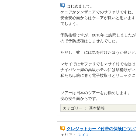
はじめまして。
ケニアかタンザニアでのサファリですね。
安全安心面からはケニアが良いと思います
でしょう。
予防接種ですが、2013年に訪問しまし
ので予防接種はしませんでした。
ただし 蚊 には気を付けたほうが良いと
マサイではサファリでもマサイ村でも蚊は
ナイバシャ湖の高級ホテルには結構蚊がい
私たちは腕に巻く電子蚊取りとリュックに
ツアーは日本のツアーをお勧めします。
安心安全面からです。
カテゴリー ：
基本情報
クレジットカード付帯の保険につい
エリア：
スイス