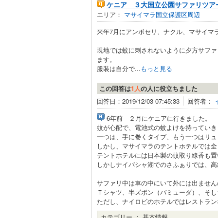
ケニア ３大国立公園サファリツア
エリア：
マサイマラ国立保護区周辺
来年7月にアンボセリ、ナクル、マサイマ
現地では蚊に刺されないように夕方サファ
ます。
服装は自分で...
もっと見る
この回答は
1人
の人に役立ちました
回答日：2019/12/03 07:45:33
回答者：
6年前 ２月にケニアに行きました。
蚊が心配で、電池式の蚊よけを持っていき
一つは、手に巻くタイプ、もう一つはリュ
しかし、マサイマラのテントホテルでは全
テントホテルには日本製の蚊取り線香も置
しかしナイバシャ湖でのさふぁりでは、高
サファリ中は車の中にいて外には出ません
Ｔシャツ、半ズボン（バミューダ）、そし
ただし、ナイロビのホテルではレストラン
カテゴリー ：
基本情報