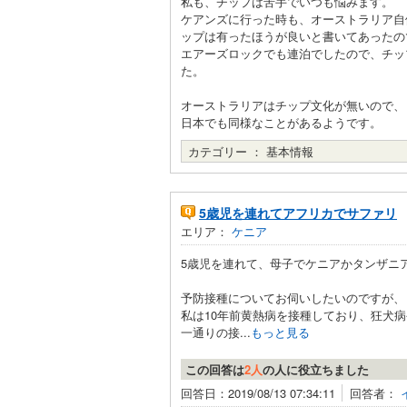
私も、チップは苦手でいつも悩みます。
ケアンズに行った時も、オーストラリア自
ップは有ったほうが良いと書いてあったの
エアーズロックでも連泊でしたので、チッ
た。
オーストラリアはチップ文化が無いので、
日本でも同様なことがあるようです。
カテゴリー ：
基本情報
5歳児を連れてアフリカでサファリ
エリア：
ケニア
5歳児を連れて、母子でケニアかタンザニ
予防接種についてお伺いしたいのですが、
私は10年前黄熱病を接種しており、狂犬病
一通りの接...
もっと見る
この回答は
2人
の人に役立ちました
回答日：2019/08/13 07:34:11
回答者：