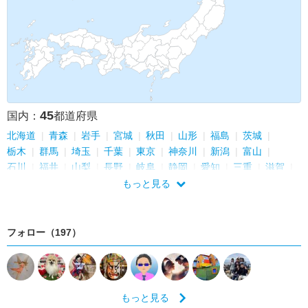
45
国内：
都道府県
北海道
青森
岩手
宮城
秋田
山形
福島
茨城
栃木
群馬
埼玉
千葉
東京
神奈川
新潟
富山
石川
福井
山梨
長野
岐阜
静岡
愛知
三重
滋賀
京都
大阪
兵庫
奈良
和歌山
鳥取
島根
岡山
もっと見る
広島
山口
香川
愛媛
福岡
佐賀
長崎
熊本
大分
宮崎
鹿児島
沖縄
フォロー（197）
もっと見る