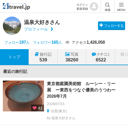
ログイン
新規登録
検索
MENU
温泉大好きさん
フォローする
プロフィール
197
165
1,426,058
フォロー
人
フォロワー
人
アクセス
旅行記
写真
クチコミ
トップ
539
38260
6522
最近の旅行記
東京都庭園美術館 ルーシー・リー
展 ー東西をつなぐ優美のうつわー
2026年7月
2026/07/15
41
目黒(東京)
by 温泉大好きさん