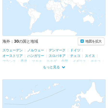
30
海外：
の国と地域
地図を拡大
スウェーデン
ノルウェー
デンマーク
ドイツ
オーストリア
ハンガリー
スロバキア
チェコ
スイス
フランス
香港
マカオ
カナダ
中国
イギリス
モナコ
オランダ
ベルギー
韓国
台湾
タイ
シンガポール
もっと見る
マレーシア
ニュージーランド
オーストラリア
スペイン
ジブラルタル
イタリア
バチカン
ギリシャ