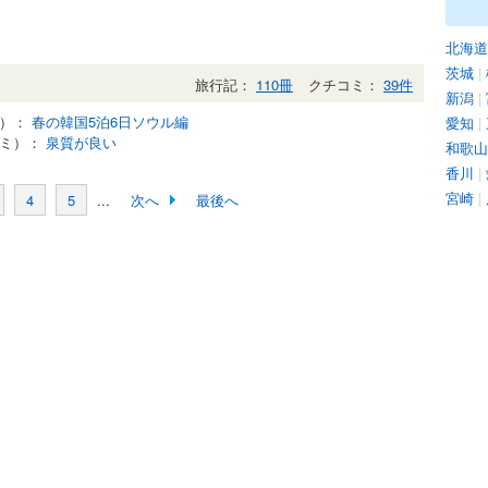
北海道
茨城
|
旅行記：
110冊
クチコミ：
39件
新潟
|
記）：
春の韓国5泊6日ソウル編
愛知
|
コミ）：
泉質が良い
和歌山
香川
|
宮崎
|
4
5
...
次へ
最後へ