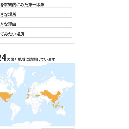
を客観的にみた第一印象
きな場所
きな理由
てみたい場所
24
の国と地域に訪問しています