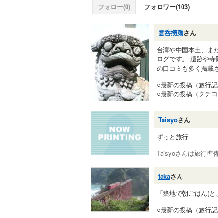
フォロー(0)
フォロワー(103)
雲呑撈麺
さん
台湾や中国本土、ま
ログです。 遺跡や
の口コミも多く掲載
○最新の投稿（旅行
○最新の投稿（クチ
Taisyo
さん
ずっと旅行
Taisyoさんは旅行
taka
さん
「築地で朝ごはん(と
○最新の投稿（旅行