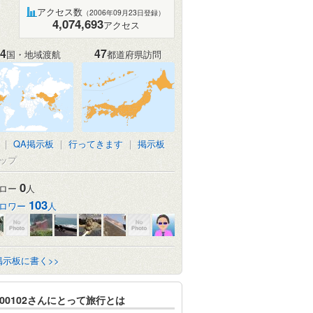
アクセス数
（2006年09月23日登録）
4,074,693
アクセス
4
47
国・地域渡航
都道府県訪問
|
QA掲示板
|
行ってきます
|
掲示板
ップ
0
ロー
人
103
ロワー
人
掲示板に書く>>
b00102さんにとって旅行とは