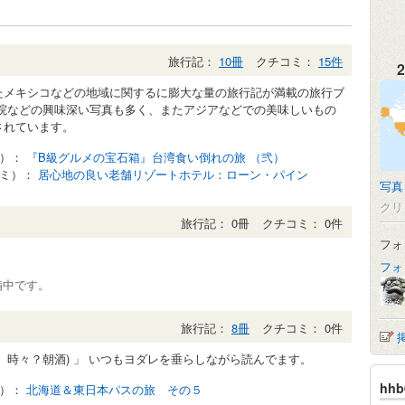
旅行記：
10冊
クチコミ：
15件
2
たメキシコなどの地域に関するに膨大な量の旅行記が満載の旅行ブ
寺院などの興味深い写真も多く、またアジアなどでの美味しいもの
されています。
記）：
『B級グルメの宝石箱』台湾食い倒れの旅 （弐）
コミ）：
居心地の良い老舗リゾートホテル：ローン・パイン
写真
クリ
旅行記： 0冊
クチコミ： 0件
フォ
フォ
準備中です。
旅行記：
8冊
クチコミ： 0件
、時々？朝酒) 」 いつもヨダレを垂らしながら読んでます。
hh
記）：
北海道＆東日本パスの旅 その５