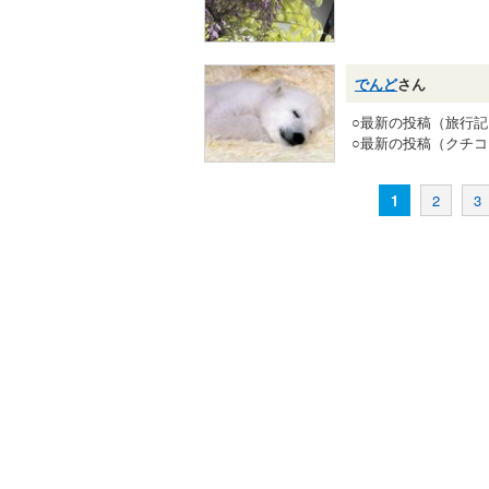
でんど
さん
○最新の投稿（旅行
○最新の投稿（クチ
1
2
3