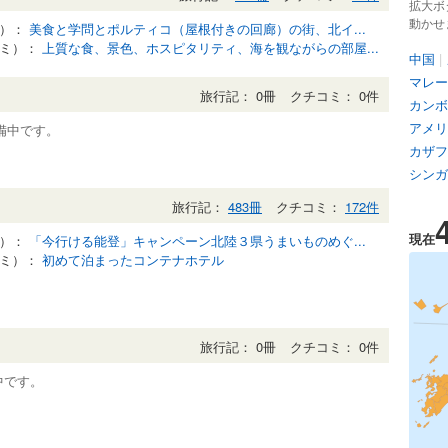
拡大ボ
動かせ
記）：
美食と学問とポルティコ（屋根付きの回廊）の街、北イ...
コミ）：
上質な食、景色、ホスピタリティ、海を観ながらの部屋...
中国
|
マレー
旅行記： 0冊
クチコミ： 0件
カンボ
アメリ
準備中です。
カザフ
シンガ
旅行記：
483冊
クチコミ：
172件
現在
記）：
「今行ける能登」キャンペーン北陸３県うまいものめぐ...
コミ）：
初めて泊まったコンテナホテル
旅行記： 0冊
クチコミ： 0件
中です。