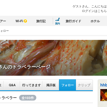
ゲストさん、こんにちは
ログインはこちら
アー
Wi-Fi
旅行記
旅行ガイド
ホテル
国内
フォロー
さんのトラベラーページ
hh
ミ
Q&A
行ってきます
掲示板
フォロー
クリップ
るトラベラー
全103件