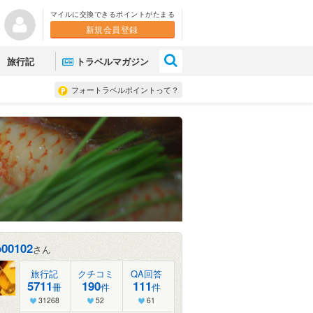
マイルに交換できるポイントがたまる
新規会員登録
×
旅行記
トラベルマガジン
フォートラベルポイントって？
b00102
さん
旅行記
クチコミ
QA回答
5711
190
111
冊
件
件
31268
52
61