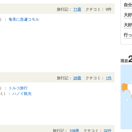
自分
旅行記：
71冊
クチコミ： 0件
大好
記）：
奄美に急遽コモル
大好
行っ
現在
旅行記：
26冊
クチコミ：
1件
記）：
トルコ旅行
コミ）：
ハノイ観光
旅行記：
108冊
クチコミ：
32件