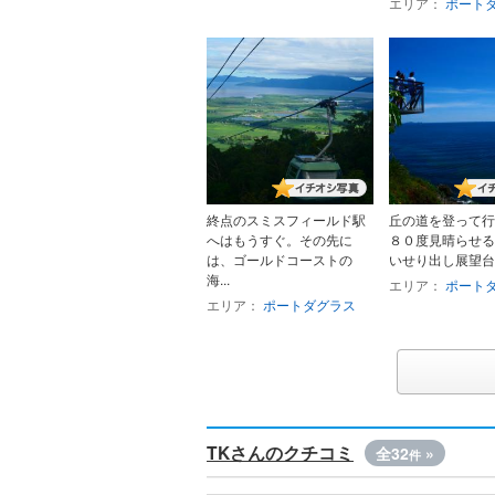
エリア：
ポート
終点のスミスフィールド駅
丘の道を登って行
へはもうすぐ。その先に
８０度見晴らせる
は、ゴールドコーストの
いせり出し展望台。
海...
エリア：
ポート
エリア：
ポートダグラス
TKさんのクチコミ
全32
»
件