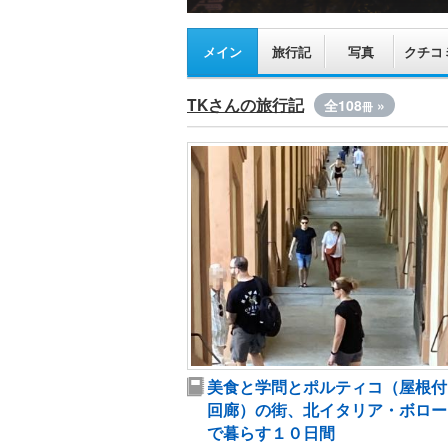
メイン
旅行記
写真
クチコ
TKさんの旅行記
全108
»
冊
美食と学問とポルティコ（屋根付
回廊）の街、北イタリア・ボロー
で暮らす１０日間