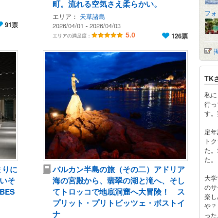
町。流れる空気さえ柔らかい。
フォ
エリア：
天草諸島
91票
2026/04/01 - 2026/04/03
5.0
126票
エリアの満足度：
TK
私に
行っ
す。
定年
トク
た。
た。
まりに
バルカン半島の旅（その二）アドリア
大学
いそ
海の宮殿から、翡翠の湖と滝へ、そし
のサ
ES
てトロッコで地底洞窟へ大冒険！ ス
楽し
プリット・プリトビッツェ・ボストイ
や？
ナ
った