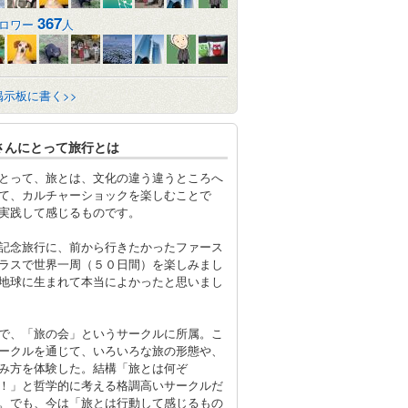
367
ロワー
人
掲示板に書く>>
さんにとって旅行とは
とって、旅とは、文化の違う違うところへ
て、カルチャーショックを楽しむことで
実践して感じるものです。
記念旅行に、前から行きたかったファース
ラスで世界一周（５０日間）を楽しみまし
地球に生まれて本当によかったと思いまし
で、「旅の会」というサークルに所属。こ
ークルを通じて、いろいろな旅の形態や、
み方を体験した。結構「旅とは何ぞ
！」と哲学的に考える格調高いサークルだ
。でも、今は「旅とは行動して感じるもの