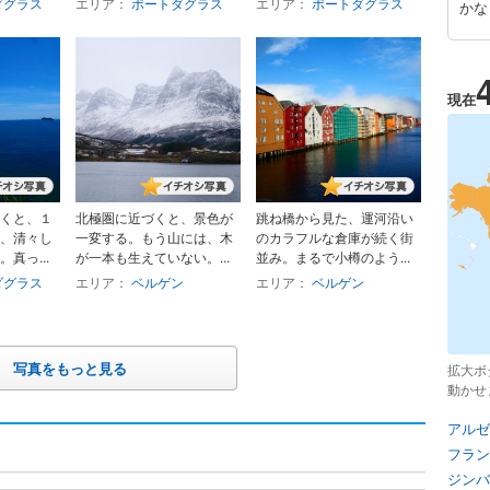
ダグラス
エリア：
ポートダグラス
エリア：
ポートダグラス
かな
現在
くと、１
北極圏に近づくと、景色が
跳ね橋から見た、運河沿い
、清々し
一変する。もう山には、木
のカラフルな倉庫が続く街
真っ...
が一本も生えていない。...
並み。まるで小樽のよう...
ダグラス
エリア：
ベルゲン
エリア：
ベルゲン
写真をもっと見る
拡大ボ
動かせ
アルゼ
フラン
ジンバ