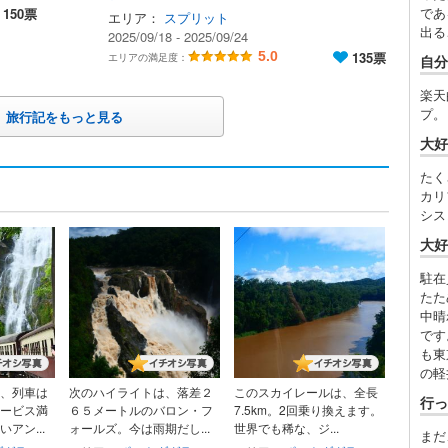
であ
150票
エリア：
スプリット
出る
2025/09/18 - 2025/09/24
5.0
135票
エリアの満足度：
自分
楽天
プ。
旅行記をもっと見る
大好
たく
カリ
シス
大好
駐在
たた
中晴
です
も東
の軽
、列車は
次のハイライトは、落差２
このスカイレールは、全長
行っ
ービス満
６５メートルのバロン・フ
7.5km。2回乗り換えます。
アン...
ォールズ。今は雨期だし...
世界でも稀な、ジ...
まだ