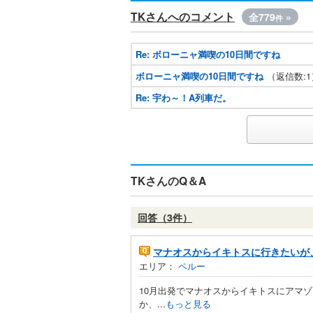
TKさんへのコメント
全779
»
件
Re: ボローニャ満喫の10日間ですね
ボローニャ満喫の10日間ですね
（返信数:1
Re: 宇わ～！A列車だ。
TKさんのQ＆A
回答（3件）
マナオスからイキトスに行きたいが
エリア：
ペルー
10月出発でマナオスからイキトスにアマ
か、...
もっと見る