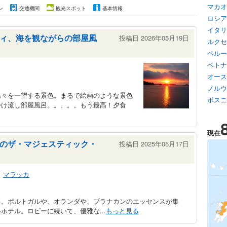
マカオ
ン
交通機関
観光スポット
基本情報
ロシア
イタリ
ィ、海を観ながらの部屋風
投稿日 2026年05月19日
ルクセ
ペルー
ベトナ
オース
ノルウ
島々を一望する景色。まるで絵画のような景色
ボスニ
掛け流し部屋風呂。。。。。もう最高！夕食
現在
のザ・マジェスティック・
投稿日 2025年05月17日
マラッカ
る。ポルトガルや、オランダや、ブラナカンのエッセンスが集
ホテル。ロビーに続いて、優雅な...
もっと見る