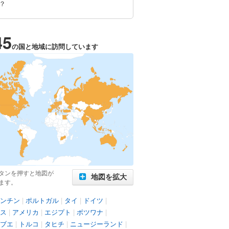
？
45
の国と地域に訪問しています
タンを押すと地図が
地図を拡大
ます。
ンチン
|
ポルトガル
|
タイ
|
ドイツ
|
ス
|
アメリカ
|
エジプト
|
ボツワナ
|
ブエ
|
トルコ
|
タヒチ
|
ニュージーランド
|