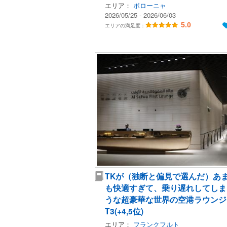
エリア：
ボローニャ
2026/05/25 - 2026/06/03
5.0
エリアの満足度：
TKが（独断と偏見で選んだ）あ
も快適すぎて、乗り遅れしてしま
うな超豪華な世界の空港ラウンジB
T3(+4,5位)
エリア：
フランクフルト