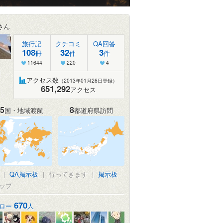
さん
旅行記
クチコミ
QA回答
108
32
3
冊
件
件
11644
220
4
アクセス数
（2013年01月26日登録）
651,292
アクセス
5
8
国・地域渡航
都道府県訪問
|
QA掲示板
|
行ってきます
|
掲示板
ップ
670
ロー
人