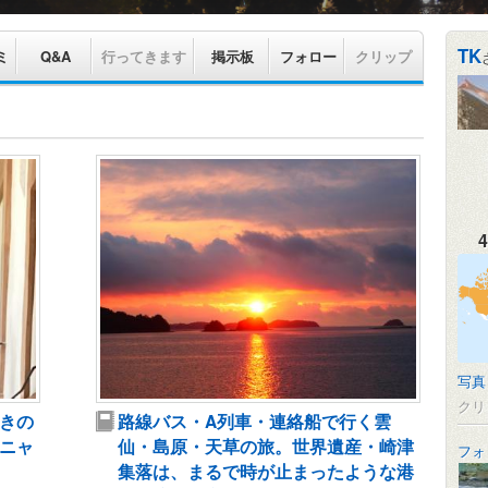
TK
ミ
Q&A
行ってきます
掲示板
フォロー
クリップ
4
写真
クリ
きの
路線バス・A列車・連絡船で行く雲
ニャ
仙・島原・天草の旅。世界遺産・崎津
フォ
集落は、まるで時が止まったような港