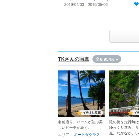
2019/04/03 - 2019/05/06
TKさんの写真
全6,954
»
枚
名前通り、パームが並ぶ美
滝の傍を走行時は
しいビーチが続く。
ゆっくり進み、サ
点。なかなか、いい
エリア：
ポートダグラス