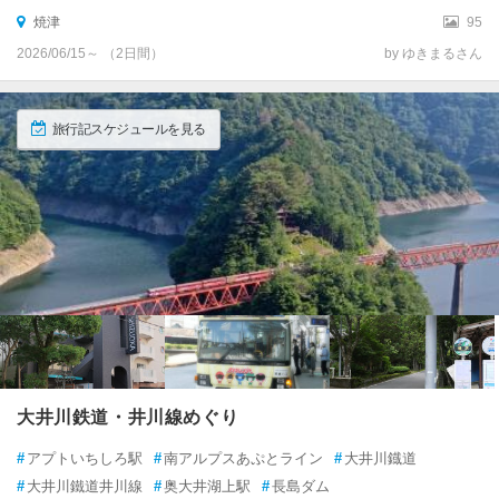
自然・景勝地
自然・景勝地
堂ヶ島温泉
堂ヶ島温泉
焼津
95
3.57
3.50
伊豆多賀・網代温泉
2026/06/15～ （2日間）
by ゆきまるさん
訪れたトラベラーのクチコミ
訪れたトラベラーのクチコミ
伊東温泉
遊覧船で内部の見学もでき
無料の駐車場もありました
旅行記スケジュールを見る
る
宇佐美
「青の洞窟」を見たくて一
遊歩道があり上からも見る
泊しました。
ことができます。
富戸・一碧湖・城ヶ崎
自然の偉大さ
堂ヶ島の青の洞窟
伊豆高原
西伊豆（土肥・堂ヶ島） 各都市の
観光ランキングを見る
熱川温泉・北川温泉
片瀬温泉・白田温泉
稲取温泉
大井川鉄道・井川線めぐり
河津温泉郷・今井浜
#
アプトいちしろ駅
#
南アルプスあぷとライン
#
大井川鐡道
#
大井川鐵道井川線
#
奥大井湖上駅
#
長島ダム
戸田