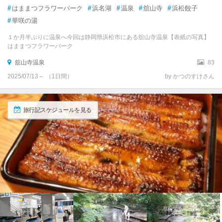
伊豆市
#
はままつフラワーパーク
#
浜名湖
#
温泉
#
舘山寺
#
浜松餃子
#
華咲の湯
下田
１か月半ぶりに温泉へ今回は静岡県浜松市にある舘山寺温泉【表紙の写真】
はままつフラワーパーク
蓮台寺温泉
舘山寺温泉
83
白浜（伊豆）
2025/07/13～ （1日間）
by かつのすけさん
弓ヶ浜
旅行記スケジュールを見る
下賀茂温泉
南伊豆
掛川
袋井
磐田