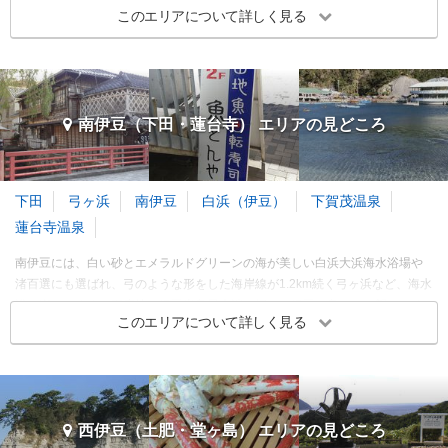
このエリアについて詳しく見る
が、世界一長い木造歩道橋としてギネス登録された蓬莱橋です。国内では珍
※このエリアに投稿された旅行記をもとに集計
しい有料の橋で、夜にはライトアップされます。白い灯台が美しい御前崎灯
浜松・浜名湖・舘山寺 各都市の
観光ランキングを見る
台からは、駿河湾をまたぎ見渡す限りの太平洋を一望できます。
伊豆パノラマパーク
浄蓮の滝
東伊豆（熱川・稲取・河津） エリアの季節別人気スポット
名所・史跡
自然・景勝地
伊豆長岡温泉
天城湯ヶ島温泉
掛川・袋井・島田・御前崎 エリア 旅行者の傾向
春
夏
秋
冬
3～5月
6～8月
9～11月
12～2月
南伊豆（下田・蓮台寺） エリアの
見どころ
3.65
3.92
旅行時期
同行者
予算
訪れたトラベラーのクチコミ
訪れたトラベラーのクチコミ
3～5月
下田
弓ヶ浜
南伊豆
白浜（伊豆）
下賀茂温泉
伊豆を代表する観光スポッ
中伊豆に行くならぜひ！
クリップ
クリップ
ト
6～8月
蓮台寺温泉
HPで営業状況が確認出来ま
滝を見た後は、わさびソフ
9～11月
す
南伊豆には、白い砂とエメラルドグリーンの海が美しい白浜大浜海水浴場や
トクリーム
12～2月
アトラクション的な感覚
渚百選にも選ばれ、弓のような形をした海岸線が1.2km続く弓ヶ浜など、海水
日本の滝100選の一つ
浴を楽しめます。石廊崎は伊豆半島最南端の岬で、伊豆の島々を一望できる
※このエリアに投稿された旅行記をもとに集計
このエリアについて詳しく見る
スポットです。下田には、イルカと触れ合える下田海中水族館や、その昔ペ
リーが歩いたというペリーロードがあります。黒船を再現したサスケハナ号
中伊豆（伊豆長岡・修善寺） 各都市の
観光ランキングを見る
掛川・袋井・島田・御前崎 エリアの季節別人気スポット
での伊豆クルーズもおすすめです。
伊豆稲取温泉 天下の奇祭
どんつく神社
春
夏
秋
冬
3～5月
6～8月
9～11月
12～2月
南伊豆（下田・蓮台寺） エリア 旅行者の傾向
どんつく祭
西伊豆（土肥・堂ヶ島） エリアの
見どころ
寺・神社・教会
稲取温泉