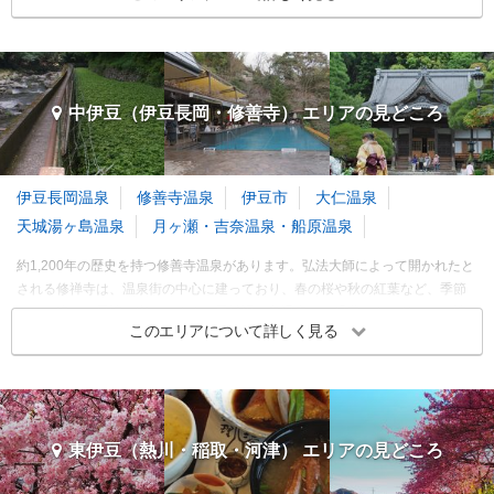
熱海・伊豆多賀・網代 各都市の
観光ランキングを見る
静岡・清水・焼津・藤枝 エリアの季節別人気スポット
プターや飛行機が展示されており迫力満点です。東海地方では最大の鍾乳洞
伊東オレンジビーチ
ニューヨークランプミュー
である竜ヶ岩洞は、神秘的な空間で、なかでも落差30mの黄金の大滝は必見
ジアム＆フラワーガーデン
春
夏
秋
冬
3～5月
6～8月
9～11月
12～2月
ビーチ
伊東温泉
です。
3.39
公園・植物園
中伊豆（伊豆長岡・修善寺） エリアの
見どころ
富戸・一碧湖・城ヶ崎
浜松・浜名湖・舘山寺 エリア 旅行者の傾向
訪れたトラベラーのクチコミ
3.37
クリップ
クリップ
旅行時期
同行者
予算
フェニックス
訪れたトラベラーのクチコミ
伊豆長岡温泉
修善寺温泉
伊豆市
大仁温泉
天然温泉と海水浴が楽しめ
3～5月
紫陽花がきれいです
る
天城湯ヶ島温泉
月ヶ瀬・吉奈温泉・船原温泉
6～8月
洋風ランプが素敵
温泉街に近いきれいなビー
約1,200年の歴史を持つ修善寺温泉があります。弘法大師によって開かれたと
9～11月
チ
される修禅寺は、温泉街の中心に建っており、春の桜や秋の紅葉など、季節
ステンドグラスやランプが
12～2月
いっぱい
ごとに違った風情を楽しめます。天城湯ヶ島温泉は、緑豊かなエリアで、情
このエリアについて詳しく見る
緒あふれる旧天城トンネルや、日本の滝100選にも選ばれた浄蓮の滝など、心
※このエリアに投稿された旅行記をもとに集計
洗われる風景があります。伊豆の国パノラマパークの展望台では、富士山や
久能山東照宮
静岡ホビースクエア
伊東・富戸・伊豆高原 各都市の
観光ランキングを見る
駿河湾を一望できる360度の景色を楽しめます。
寺・神社・教会
名所・史跡
浜松・浜名湖・舘山寺 エリアの季節別人気スポット
静岡市（葵区・駿河区）
静岡市（葵区・駿河区）
中伊豆（伊豆長岡・修善寺） エリア 旅行者の傾向
春
夏
秋
冬
4.00
3.31
3～5月
6～8月
9～11月
12～2月
東伊豆（熱川・稲取・河津） エリアの
見どころ
旅行時期
同行者
予算