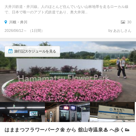
大井川鉄道・井川線。人のほとんど住んでいない山林地帯を走るローカル線
で、日本で唯一のアプト式鉄道であり、奥大井湖...
土肥温泉
川根・井川
30
堂ヶ島温泉
2026/06/12～ （1日間）
by あおしさん
松崎温泉・雲見温泉
旅行記スケジュールを見る
黄金崎・大田子
伊豆長岡温泉
大仁温泉
修善寺温泉
月ヶ瀬・吉奈温泉・船原温泉
天城湯ヶ島温泉
はままつフラワーパーク🌼 から 舘山寺温泉♨ へ歩く👟