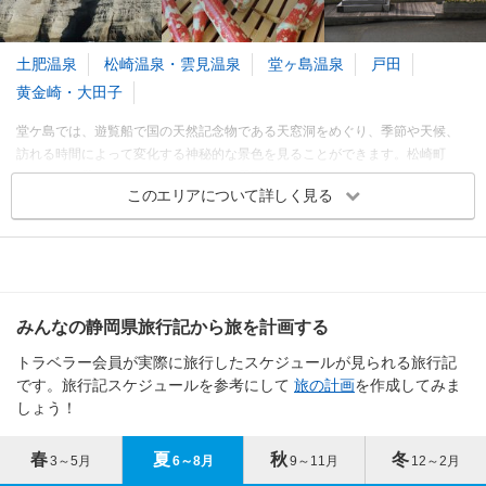
祭り・イベント
3.32
旅行時期
同行者
予算
稲取温泉
3.25
クリップ
クリップ
訪れたトラベラーのクチコミ
3～5月
土肥温泉
松崎温泉・雲見温泉
堂ヶ島温泉
戸田
訪れたトラベラーのクチコミ
6～8月
子孫繁栄を
黄金崎・大田子
伊豆の三大奇祭
9～11月
伊豆の三大奇祭「どんつく
堂ケ島では、遊覧船で国の天然記念物である天窓洞をめぐり、季節や天候、
祭り」
12～2月
範囲はせまいですが、珍し
訪れる時間によって変化する神秘的な景色を見ることができます。松崎町
い祭りです
夫婦和合、子孫&#32363;栄
は、なまこ壁がある街としてレトロな雰囲気が特徴で、ドラマのロケ地とし
※このエリアに投稿された旅行記をもとに集計
等の神様です
このエリアについて詳しく見る
ても利用されています。伊豆の長八美術館には、入江長八の漆喰鏝絵の作品
を展示しています。こてのみで描かれたきめ細かい作品は、繊細で華麗な作
南伊豆（下田・蓮台寺） エリアの季節別人気スポット
品です。黄金崎は、富士山と駿河湾を望む、夕陽の美しさに定評のある岬で
東伊豆（熱川・稲取・河津） 各都市の
観光ランキングを見る
法多山尊永寺
掛川花鳥園
す。
春
夏
秋
冬
3～5月
6～8月
9～11月
12～2月
寺・神社・教会
公園・植物園
袋井
掛川
3.36
3.83
西伊豆（土肥・堂ヶ島） エリア 旅行者の傾向
みんなの静岡県旅行記から旅を計画する
静岡市（葵区・駿河区）
トラベラー会員が実際に旅行したスケジュールが見られる旅行記
旅行時期
同行者
予算
訪れたトラベラーのクチコミ
訪れたトラベラーのクチコミ
クリップ
クリップ
です。旅行記スケジュールを参考にして
旅の計画
を作成してみま
石段を登ってお参りしまし
ふくろうさんと写真も撮れ
清水
しょう！
3～5月
ょう、見た目ほどキツくは
る
ないです
6～8月
癒されます♡
鳥好きには最高の場所
焼津
春
夏
秋
冬
3～5月
6～8月
9～11月
12～2月
9～11月
鳥と身近に触れ合える充実
夏は風鈴祭り