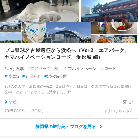
プロ野球名古屋遠征から浜松へ（Ver.2 エアパーク、
ヤマハイノベーションロード、浜松城 編）
#
JR浜松駅
#
エアパーク浜松
#
ヤマハイノベーションロード
#
浜松城
#
五国神社
#
浜松城公園
8月の名古屋、浜松旅のVer.2 2日目です。初日は、名古屋市役所＆愛知県庁
見学、ゆとりーとラインに乗車して、野...
浜松
27
2025/08/05～ （3日間）
by まつじゅんさん
静岡県の旅行記・ブログを見る