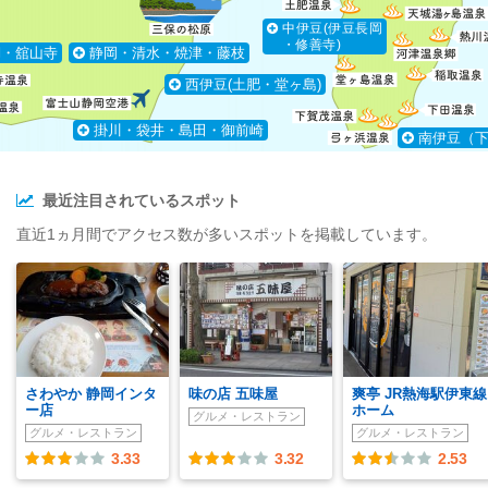
中伊豆(伊豆長岡
・修善寺)
湖・舘山寺
静岡・清水・焼津・藤枝
西伊豆(土肥・堂ヶ島)
掛川・袋井・島田・御前崎
南伊豆（
最近注目されているスポット
直近1ヵ月間でアクセス数が多いスポットを掲載しています。
さわやか 静岡インタ
味の店 五味屋
爽亭 JR熱海駅伊東線
ー店
ホーム
グルメ・レストラン
グルメ・レストラン
グルメ・レストラン
3.33
3.32
2.53