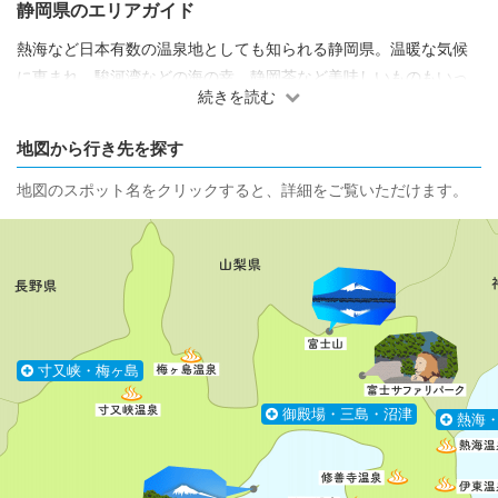
静岡県のエリアガイド
熱海など日本有数の温泉地としても知られる静岡県。温暖な気候
に恵まれ、駿河湾などの海の幸、静岡茶など美味しいものもいっ
続きを読む
ぱい。富士宮焼きそばや静岡おでんなど、B級グルメも人気です。
地図から行き先を探す
地図のスポット名をクリックすると、詳細をご覧いただけます。
寸又峡・梅ヶ島
御殿場・三島・沼津
熱海