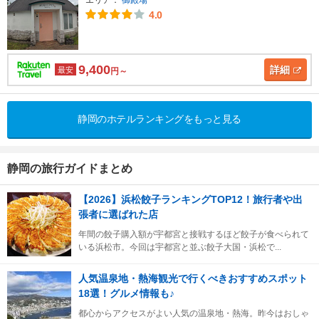
4.0
9,400
詳細
最安
円～
静岡のホテルランキングをもっと見る
静岡の旅行ガイドまとめ
【2026】浜松餃子ランキングTOP12！旅行者や出
張者に選ばれた店
年間の餃子購入額が宇都宮と接戦するほど餃子が食べられて
いる浜松市。今回は宇都宮と並ぶ餃子大国・浜松で...
人気温泉地・熱海観光で行くべきおすすめスポット
18選！グルメ情報も♪
都心からアクセスがよい人気の温泉地・熱海。昨今はおしゃ