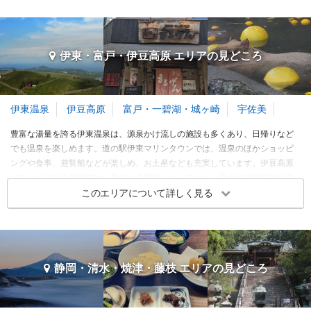
御殿場・三島・沼津 エリアの季節別人気スポット
熱海・伊豆多賀・網代 エリア 旅行者の傾向
春
夏
秋
冬
3～5月
6～8月
9～11月
12～2月
旅行時期
同行者
予算
伊東・富戸・伊豆高原 エリアの
見どころ
3～5月
クリップ
クリップ
6～8月
伊東温泉
伊豆高原
富戸・一碧湖・城ヶ崎
宇佐美
9～11月
豊富な湯量を誇る伊東温泉は、源泉かけ流しの施設も多くあり、日帰りなど
12～2月
でも温泉を楽しめます。道の駅伊東マリンタウンでは、温泉のほかショッピ
ングや食事、遊覧船などが楽しめ、お土産なども充実しています。伊豆高原
※このエリアに投稿された旅行記をもとに集計
ステンドグラス美術館は、趣のある建物になっており、音や光で神秘的な世
界が広がります。伊豆高原には伊豆テディベア・ミュージアムや伊豆オルゴ
このエリアについて詳しく見る
熱海・伊豆多賀・網代 エリアの季節別人気スポット
ール館など、美術館が多数点在しており、一日で周ることもできます
大瀬崎
春
夏
秋
富士山本宮浅間大社
冬
3～5月
6～8月
9～11月
12～2月
伊東・富戸・伊豆高原 エリア 旅行者の傾向
自然・景勝地
寺・神社・教会
沼津
富士宮
旅行時期
同行者
予算
静岡・清水・焼津・藤枝 エリアの
見どころ
3.37
3.95
クリップ
クリップ
3～5月
訪れたトラベラーのクチコミ
訪れたトラベラーのクチコミ