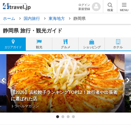
ログイン
新規登録
検索
MENU
ホーム
国内旅行
東海地方
静岡県
静岡県 旅行・観光ガイド
エリア
ガイド
観光
グルメ
ショッピング
ホテル
【2026】浜松餃子ランキングTOP12！旅行者や出張者
に選ばれた店
4～
トラベルマガジン