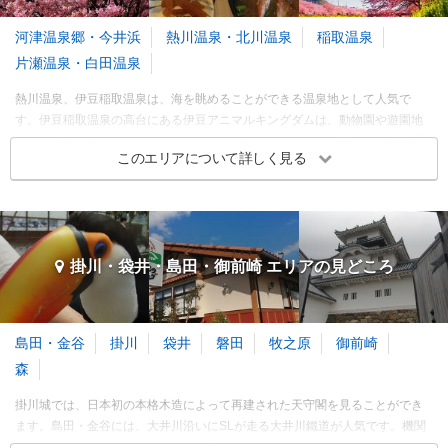
訪れたトラベラーのクチコミ
訪れたトラベラーのクチコミ
3～5月
日本最初の東照宮
駅近くの無料スポット
河津温泉郷・今井浜
熱川温泉・北川温泉
稲取温泉
クリップ
クリップ
6～8月
片瀬温泉・白田温泉
家康公の行為名に従い2大将
さすがは模型の街静岡
軍によって作られたところ
9～11月
で、色もとっても鮮やかい
熱川温泉、伊豆稲取温泉は、海を眺めることができる温泉地として人気で
静岡駅の無料スポットは魅
家康の墓所 さすがにゴー
12～2月
ろいろ見るものができてま
力的
す。伊豆稲取温泉の高台にある伊豆アニマルキングダムは、動物園や遊園地
ジャスな社殿
た行きたいと思ってます
などの複合的施設で、ホワイトタイガーが見られることで人気です。河津温
※このエリアに投稿された旅行記をもとに集計
このエリアについて詳しく見る
泉郷の河津七滝は、河津川の上流から下流に並ぶ7つの滝を眺めながら、散策
静岡・清水・焼津・藤枝 各都市の
観光ランキングを見る
できます。熱川バナナワニ園には、世界のワニ22種類が集められ、ニシレッ
中伊豆（伊豆長岡・修善寺） エリアの季節別人気スポット
サーパンダ、アマゾンマナティなど、ここでしか見られない貴重な動物もい
ます。
龍潭寺
浜松市楽器博物館
春
夏
秋
冬
3～5月
6～8月
9～11月
12～2月
掛川・袋井・島田・御前崎 エリアの
見どころ
寺・神社・教会
美術館・博物館
浜北・引佐
浜松
東伊豆（熱川・稲取・河津） エリア 旅行者の傾向
3.48
3.53
旅行時期
同行者
予算
クリップ
クリップ
訪れたトラベラーのクチコミ
訪れたトラベラーのクチコミ
島田・金谷
掛川
袋井
磐田
牧之原
御前崎
3～5月
世界の楽器がいっぱいある
庭園が見事
森
よ！
6～8月
井伊家の人々が眠る
掛川城では、日本初の本格木造によって再建された天守閣を見ることができ
見応えあり
9～11月
ます。島田・金谷には、大井川沿いにSLが走る大井川鐵道が人気です。機関
龍潭寺（りょうたんじ）
12～2月
珍しい楽器が満載で楽しい
車トーマスも走るので、子供にも人気があります。この大井川にかかるの