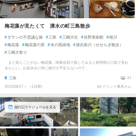
梅花藻が見たくて 湧水の町三島散歩
#
ダヤンの不思議な旅
#
三島
#
三嶋大社
#
佐野美術館
#
桜川
#
梅花藻
#
梅花藻の里
#
水の苑緑地
#
源兵衛川（せせらぎ散歩）
#
三嶋大祭り
まだ見たことがない梅花藻。関東近郊で探してみると静岡県の三島で見れ
るらしい。お盆休みに特に旅行の予定もないので...
三島
47
2025/08/17～ （1日間）
by クリント東木さん
旅行記スケジュールを見る