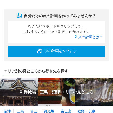
自分だけの旅の計画を作ってみませんか？
行きたいスポットをクリップして、
しおりのように「旅の計画」が作れます。
旅の計画とは？
旅の計画を作成する
エリア別の見どころから行き先を探す
御殿場・三島・沼津 エリアの
見どころ
沼津
三島
富士
御殿場
富士宮
裾野・長泉