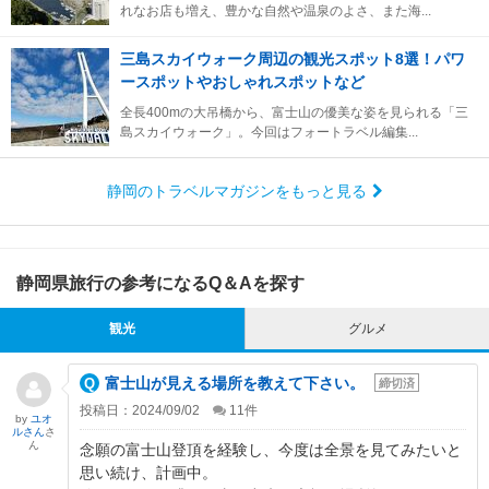
れなお店も増え、豊かな自然や温泉のよさ、また海...
三島スカイウォーク周辺の観光スポット8選！パワ
ースポットやおしゃれスポットなど
全長400mの大吊橋から、富士山の優美な姿を見られる「三
島スカイウォーク」。今回はフォートラベル編集...
静岡のトラベルマガジンをもっと見る
静岡県旅行の参考になるQ＆Aを探す
観光
グルメ
富士山が見える場所を教えて下さい。
締切済
投稿日：2024/09/02
11
件
by
ユオ
ルさん
さ
ん
念願の富士山登頂を経験し、今度は全景を見てみたいと
思い続け、計画中。