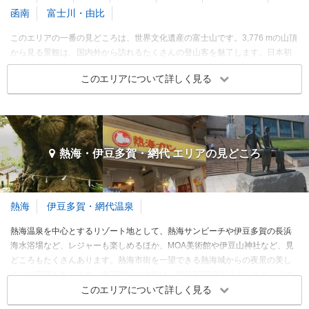
函南
富士川・由比
このエリアの一番の見どころは、世界文化遺産の富士山です。3,776 mの山頂
から見る景観は、国内外から訪れるたくさんの登山客を魅了します。日本初
の森林型自然公園、富士サファリパークや、広大な敷地面積を誇る御殿場プ
このエリアについて詳しく見る
レミアム・アウトレット、世界文化遺産のひとつである白糸の滝も人気で
す。伊豆・三津シーパラダイスでは、イルカのショーを見ることができま
す。アジの干物で知られる沼津港は、水揚げされた新鮮な魚介も人気です。
御殿場・三島・沼津 エリア 旅行者の傾向
熱海・伊豆多賀・網代 エリアの
見どころ
旅行時期
同行者
予算
3～5月
熱海
伊豆多賀・網代温泉
6～8月
熱海温泉を中心とするリゾート地として、熱海サンビーチや伊豆多賀の長浜
9～11月
海水浴場など、レジャーも楽しめるほか、MOA美術館や伊豆山神社など、見
12～2月
どころもたくさんあります。熱海市街を一望できる熱海城からの夜景の美し
さには定評があります。来宮神社の大楠は、樹齢2000年以上といわれ、その
※このエリアに投稿された旅行記をもとに集計
周囲を1周すると、寿命が1年伸びると伝えられています。南熱海温泉ともい
このエリアについて詳しく見る
われる網代温泉は、湯量豊富な秘湯で、のどかな佇まいで癒やされます。