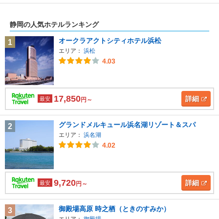
静岡の人気ホテルランキング
オークラアクトシティホテル浜松
1
エリア：
浜松
4.03
17,850
詳細
最安
円～
グランドメルキュール浜名湖リゾート＆スパ
2
エリア：
浜名湖
4.02
9,720
詳細
最安
円～
御殿場高原 時之栖（ときのすみか）
3
エリア：
御殿場