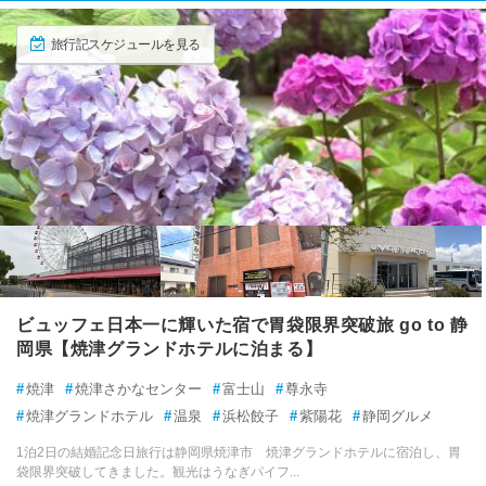
した場所
12～2月
藤枝・岡部
旅行記スケジュールを見る
※このエリアに投稿された旅行記をもとに集計
御殿場
掛川・袋井・島田・御前崎 各都市の
観光ランキングを見る
下田温泉 (静岡県)
入田浜海水浴場
西伊豆（土肥・堂ヶ島） エリアの季節別人気スポット
三島
温泉
ビーチ
下田
下田
春
夏
秋
冬
3～5月
6～8月
9～11月
12～2月
3.38
3.33
沼津
訪れたトラベラーのクチコミ
訪れたトラベラーのクチコミ
富士
海外のリゾートビーチに負
立寄り湯もある
クリップ
クリップ
けない美しさ！
富士宮
駅前の足湯で心もポカポカ
人がたくさん
に
富士川・由比
ビュッフェ日本一に輝いた宿で胃袋限界突破旅 go to 静
手湯や足湯も
入口が分かりづらい
岡県【焼津グランドホテルに泊まる】
裾野・長泉
#
焼津
#
焼津さかなセンター
#
富士山
#
尊永寺
南伊豆（下田・蓮台寺） 各都市の
観光ランキングを見る
#
焼津グランドホテル
#
温泉
#
浜松餃子
#
紫陽花
#
静岡グルメ
函南
1泊2日の結婚記念日旅行は静岡県焼津市 焼津グランドホテルに宿泊し、胃
堂ヶ島
堂ケ島天窓洞
熱海
袋限界突破してきました。観光はうなぎパイフ...