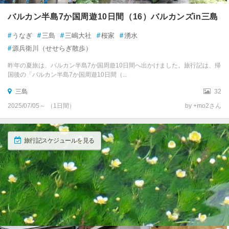
御前崎
バルカン半島7か国周遊10日間（16）バルカンズin三島
島田・金谷
#
うなぎ
#
三島
#
三嶋大社
#
桜家
#
湧水
#
源兵衛川（せせらぎ散歩）
牧之原
昨年の夏旅は、バルカン半島7か国周遊10日間へ出かけました。旅行記は、帰
国後の「バルカン半島7か国周遊10日間（...
森
三島
32
天竜
2025/07/05～ （1日間）
by +mo2さん
浜松
旅行記スケジュールを見る
舘山寺温泉
弁天島温泉
浜名湖
浜北・引佐