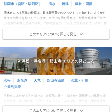
6～8月
静岡市（葵区・駿河区）
清水
焼津
藤枝・岡部
駿河湾に突き出した岬
早朝参拝がオススメ
9～11月
穏やかな海水浴場
鳥居から見える富士山
清水市にある三保の松原は、日本新三景のひとつとしても知られ、古くから
12～2月
東海道の旅人を魅了しています。富士山を望む景色は、世界文化遺産「富士
面白い地形
湧玉池がきれい。
山‐信仰の対象と芸術の源泉」の構成資産の一つとして登録されています。静
※このエリアに投稿された旅行記をもとに集計
岡市には、駿府定跡や久能山東照宮など、徳川家ゆかりのスポットが多いの
も特徴です。漁業の町、焼津にある焼津さかなセンターでは、新鮮な海の幸
このエリアについて詳しく見る
伊東・富戸・伊豆高原 エリアの季節別人気スポット
や静岡の名産が市場に並び、お買い物やお食事を満喫できます。
御殿場・三島・沼津 各都市の
観光ランキングを見る
オーシャンスパ Fuua
熱海海上花火大会
春
夏
秋
冬
3～5月
6～8月
9～11月
12～2月
温泉
祭り・イベント
熱海
熱海
静岡・清水・焼津・藤枝 エリア 旅行者の傾向
3.32
3.44
旅行時期
同行者
予算
浜松・浜名湖・舘山寺 エリアの
見どころ
訪れたトラベラーのクチコミ
訪れたトラベラーのクチコミ
クリップ
クリップ
3～5月
立ち湯のインフィニティ温
８月５日の熱海海上花火大
泉
会を見てきました。直前の
6～8月
浜松
浜名湖
天竜
舘山寺温泉
浜北・引佐
ゲリラ豪雨で大変でした
オーシャンビュー絶景露天
が、花火大会は無事催行さ
花火の迫力を感じます
9～11月
弁天島温泉
風呂
れました！
12～2月
ホテルの部屋から3密回避
浜松市にまたがる浜名湖では、遊覧船に乗って湖上から四季折々の風景を楽
一日ゆっくり過ごすことが
しめます。舘山寺のロープウェイを上ると、浜名湖を一望でき、周辺を散策
出来ます
※このエリアに投稿された旅行記をもとに集計
できます。湖の沿岸には、舘山寺の温泉街が広がり、疲れた体を癒やすこと
このエリアについて詳しく見る
ができます。航空自衛隊の基地併設の博物館エアーパークは、本物のヘリコ