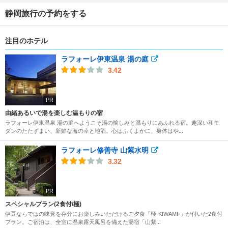
静岡旅行の予約をする
注目のホテル
ラフォーレ伊東温泉 湯の庭
3.42
PR
由緒あるいで湯を楽しむ温もりの宿
ラフォーレ伊東温泉 湯の庭へようこそ湯の愉しみと温もりにあふれる宿。趣深い和モ
ダンのたたずまい、新鮮な海の幸と地酒。心はふくよかに、身体はや...
ラフォーレ修善寺 山紫水明
3.32
PR
スペシャルプラン(2食付/極)
伊豆ならではの味覚を存分にお楽しみいただけるご夕食「極-KIWAMI-」が付いた2食付
プラン。ご宿泊は、全室に温泉露天風呂を備えた湯宿「山紫...