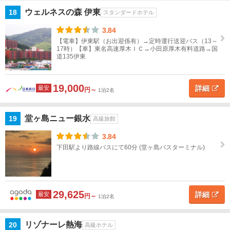
ウェルネスの森 伊東
18
スタンダードホテル
3.84
【電車】伊東駅（お出迎係有）→定時運行送迎バス（13～
17時）【車】東名高速厚木ＩＣ→小田原厚木有料道路→国
道135伊東
19,000
詳細
最安
円～
1泊2名
堂ヶ島ニュー銀水
19
高級旅館
3.84
下田駅より路線バスにて60分 (堂ヶ島バスターミナル)
29,625
詳細
最安
円～
1泊2名
リゾナーレ熱海
20
高級ホテル