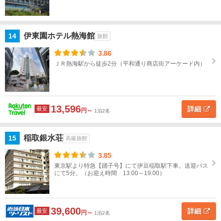
伊東園ホテル熱海館
14
旅館
3.86
ＪＲ熱海駅から徒歩2分（平和通り商店街アーケード内）
13,596
詳細
最安
円～
1泊2名
稲取銀水荘
15
高級旅館
3.85
東京駅より特急【踊子号】にて伊豆稲取駅下車。送迎バス
にて5分。（お迎え時間 13:00～19:00）
39,600
詳細
最安
円～
1泊2名