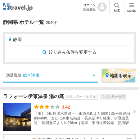
ログイン
新規登録
検索
MENU
静岡県 ホテル一覧
2540件
静岡
絞り込み条件を変更する
絞
エ
総合評価
満足度順
地図
を表示
り
リ
込
ア
ラフォーレ伊東温泉 湯の庭
スタンダードホテル
スポンサー提供
み
を
条
選
3.42
件
択
［車］小田原厚木道路・小田原西ICより国道135号線経由
約44km。または新東名高速・長泉沼津IC経由、伊豆縦貫
道・長岡北ICより約28km［電車］東海道新幹線・熱海駅よ
宿
北
り伊東線に乗り換え伊東駅下車、徒歩約8分。
泊
海
地