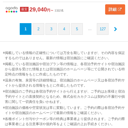
29,040
詳細
最安
円～
1泊2名
…
1
2
3
4
5
127
掲載している情報の正確性については万全を期していますが、その内容を保証
するものではありません。最新の情報は宿泊施設にご確認ください。
掲載している宿泊施設や宿泊プラン等の情報は、各宿泊予約サイトや宿泊施設
から提供を受けた情報または宿泊施設のホームページ等にて公開されている特
定時点の情報をもとに作成したものです。
温泉の有無、泉質等の詳細情報は、宿泊施設のホームページ又は各宿泊予約サ
イトから提供される情報をもとに作成したものです。
宿泊施設のご予約は各宿泊予約サイトから行えますが、ご予約はお客様と宿泊
予約サイトとの直接契約となるため、株式会社カカクコムは契約の不履行や損
害に関して一切責任を負いかねます。
宿泊施設の価格や空室状況は常に変動しています。ご予約の際は各宿泊予約サ
イトや宿泊施設のホームページで最新の情報をご確認ください。
各種ポイント付与やクーポン等の特典は事業者より提供されます。ご予約の際
は事業者による注意事項や規約等をよくご確認の上お手続きください。