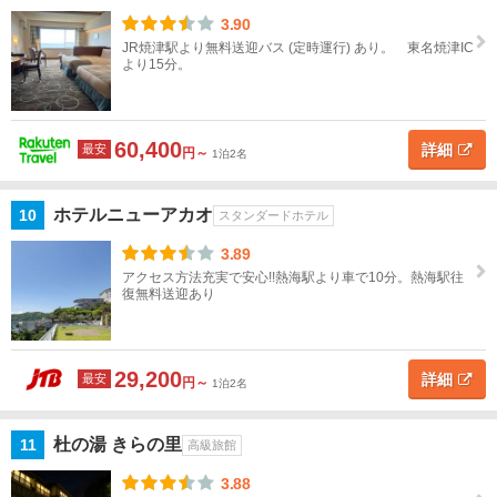
松・
3.90
浜名
JR焼津駅より無料送迎バス (定時運行) あり。 東名焼津IC
より15分。
湖・
舘山
寺
60,400
詳細
最安
円～
1泊2名
愛
知
ホテルニューアカオ
10
スタンダードホテル
三
3.89
重
アクセス方法充実で安心!!熱海駅より車で10分。熱海駅往
復無料送迎あり
近
畿
29,200
詳細
最安
円～
1泊2名
中
国
杜の湯 きらの里
11
高級旅館
四
3.88
国