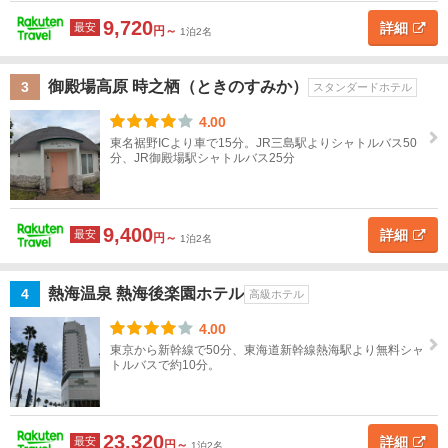
島・
9,720
沼津
詳細
最安
円～
1泊2名
熱
御殿場高原 時之栖（ときのすみか）
3
スタンダードホテル
海・
伊豆
4.00
多
東名裾野ICより車で15分。JR三島駅よりシャトルバス50
賀・
分、JR御殿場駅シャトルバス25分
網代
伊
9,400
詳細
最安
円～
1泊2名
東・
富
戸・
熱海温泉 熱海後楽園ホテル
4
高級ホテル
伊豆
高原
4.00
東京から新幹線で50分、東海道新幹線熱海駅より無料シャ
トルバスで約10分。
東伊
豆
（熱
川・
23,320
詳細
最安
円～
1泊2名