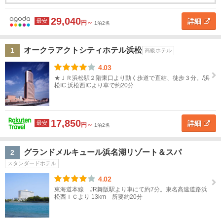
名
静
29,040
岡
詳細
最安
円～
1泊2名
静
地図
オークラアクトシティホテル浜松
1
高級ホテル
岡
を表示
こ
す
の
4.03
条
べ
★ＪＲ浜松駅２階東口より動く歩道で直結、徒歩３分。/浜
件
て
松IC.浜松西ICより車で約20分
で
探
す
静
岡・
17,850
詳細
最安
円～
1泊2名
清
水・
焼
グランドメルキュール浜名湖リゾート＆スパ
2
津・
スタンダードホテル
藤枝
4.02
東海道本線 JR舞阪駅より車にて約7分。東名高速道路浜
御殿
松西ＩＣより 13km 所要約20分
場・
三