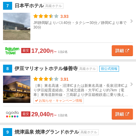
豆
日本平ホテル
7
高級ホテル
（下
3.93
田・
JR静岡駅よりバス40分・タクシー30分／静岡ICより車で
蓮台
30分
寺）
寸又
17,200
峡・
詳細
最安
円～
1泊2名
梅ヶ
島
伊豆マリオットホテル修善寺
8
高級ホテル
宿公式情報
掛
3.91
川・
［車］東名高速・沼津ICまたは新東名高速・長泉沼津ICよ
袋
り伊豆縦貫道経由、天城北道路・大平ICより約7km［電
車］東海道新幹線・三島駅より伊豆箱根鉄道に乗り換え修
井・
善寺駅下車 ラフォーレ専用送迎バス約25分（曜日によ
お知らせ・キャンペーン情報
島
り...
田・
29,040
詳細
最安
御前
円～
1泊2名
崎
焼津温泉 焼津グランドホテル
9
高級ホテル
浜