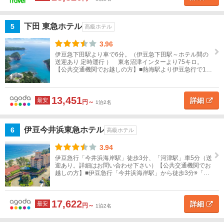
稲
取・
河
下田 東急ホテル
5
高級ホテル
津）
3.96
伊豆急下田駅より車で6分。（伊豆急下田駅～ホテル間の
西伊
送迎あり 定時運行 ） 東名沼津インターより75キロ。
豆
【公共交通機関でお越しの方】■熱海駅より伊豆急行で1時
間30分■東京駅よりJR特急「踊り子」「スーパービュー
（土
踊...
肥・
13,451
詳細
最安
堂ヶ
円～
1泊2名
島）
伊豆今井浜東急ホテル
6
高級ホテル
中伊
豆
3.94
（伊
伊豆急行「今井浜海岸駅」徒歩3分、「河津駅」車5分（送
迎あり。詳細はお問い合わせ下さい）【公共交通機関でお
豆長
越しの方】■伊豆急行「今井浜海岸駅」から徒歩3分※「今
岡・
井浜海岸駅」に特急は止まりません。■伊豆急行「河津
修善
駅」か...
寺）
17,622
詳細
最安
円～
1泊2名
南伊