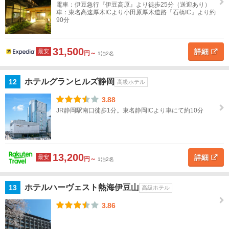
電車：伊豆急行『伊豆高原』より徒歩25分（送迎あり）
車：東名高速厚木ICより小田原厚木道路『石橋IC』より約
九
90分
州
31,500
詳細
最安
沖
円～
1泊2名
縄
ホテルグランヒルズ静岡
12
高級ホテル
閉じる
3.88
JR静岡駅南口徒歩1分。東名静岡ICより車にて約10分
13,200
詳細
最安
円～
1泊2名
ホテルハーヴェスト熱海伊豆山
13
高級ホテル
3.86