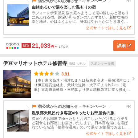
道
宿公式からのお知らせ・キャンペーン
PR
由緒あるいで湯を楽しむ温もりの宿
静
岡
ラフォーレ伊東温泉 湯の庭へようこそ湯の愉しみと温もり
東
にあふれる宿。趣深い和モダンのたたずまい、新鮮な海の
北
幸と地酒。心はふくよかに、身体はやわらかにときほぐさ
れてゆきます。やさしく満ち足りた“なごみ時間”に出会う旅
ホ
公式サイトで詳しく見る
へ。由緒あるいで湯を楽しむ...
テ
関
ル
タ
東
21,033
詳細
最安
イ
円～
1泊2名
プ
甲
ス
高
旅
高
ペ
民
貸
信
伊豆マリオットホテル修善寺
高級ホテル
スポンサー提供
タ
級
館
級
ン
宿
別
越
ン
ホ
旅
シ
荘
3.91
ダ
テ
館
ョ
［車］東名高速・沼津ICまたは新東名高速・長泉沼津ICよ
北
り伊豆縦貫道経由、天城北道路・大平ICより約7km［電
ー
ル
ン
陸
車］東海道新幹線・三島駅より伊豆箱根鉄道に乗り換え修
ド
善寺駅下車 ラフォーレ専用送迎バス約25分（曜日によ
ホ
り...
東
テ
宿公式からのお知らせ・キャンペーン
PR
海
ル
温泉露天風呂付き客室×ゆったりお部屋食の旅
温泉付のお部屋でゆったりとお過ごしいただけるよう夕食
と朝食をお部屋にお届けいたします。日本百名湯にも選ば
岐
ホ
れている名湯「修善寺温泉」のいで湯が お部屋でお楽しみ
テ
阜
いただけますのでどうぞ時を忘れて贅沢湯浴みをお楽しみ
公式サイトで詳しく見る
ル
ください。【プラン内容】・宿泊...