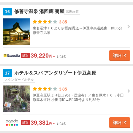
修善寺温泉 湯回廊 菊屋
16
高級旅館
3.85
東名沼津ＩＣより伊豆縦貫道～伊豆中央道経由 約35分
修善寺温泉
39,220
詳細
最安
円～
1泊2名
ホテル＆スパ アンダリゾート伊豆高原
17
スタンダードホテル
3.85
伊豆高原駅より徒歩9分（送迎有）／東名厚木ＩＣ→小田
原厚木道路 小田原IC→R135号より約85分
39,381
詳細
最安
円～
1泊2名