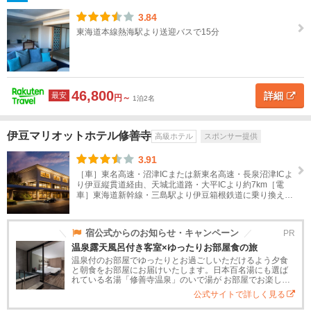
3.84
東海道本線熱海駅より送迎バスで15分
46,800
詳細
最安
円～
1泊2名
伊豆マリオットホテル修善寺
高級ホテル
スポンサー提供
3.91
［車］東名高速・沼津ICまたは新東名高速・長泉沼津ICよ
り伊豆縦貫道経由、天城北道路・大平ICより約7km［電
車］東海道新幹線・三島駅より伊豆箱根鉄道に乗り換え修
善寺駅下車 ラフォーレ専用送迎バス約25分（曜日によ
り...
宿公式からのお知らせ・キャンペーン
PR
温泉露天風呂付き客室×ゆったりお部屋食の旅
温泉付のお部屋でゆったりとお過ごしいただけるよう夕食
と朝食をお部屋にお届けいたします。日本百名湯にも選ば
れている名湯「修善寺温泉」のいで湯が お部屋でお楽しみ
いただけますのでどうぞ時を忘れて贅沢湯浴みをお楽しみ
公式サイトで詳しく見る
ください。【プラン内容】・宿泊...