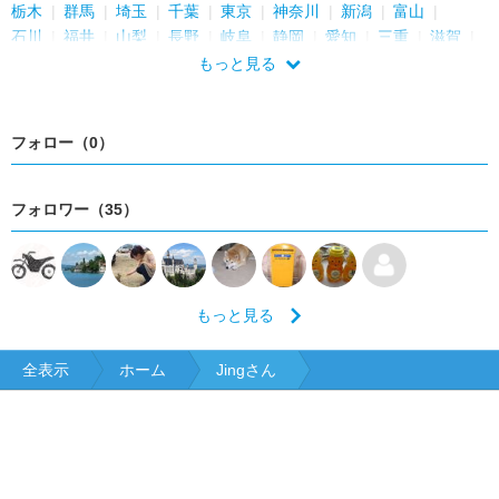
栃木
群馬
埼玉
千葉
東京
神奈川
新潟
富山
石川
福井
山梨
長野
岐阜
静岡
愛知
三重
滋賀
京都
大阪
兵庫
奈良
和歌山
鳥取
島根
岡山
もっと見る
広島
山口
徳島
香川
愛媛
高知
福岡
佐賀
長崎
熊本
大分
宮崎
鹿児島
沖縄
フォロー（0）
フォロワー（35）
もっと見る
全表示
ホーム
Jingさん