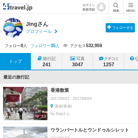
ログイン
新規登録
検索
MENU
Jingさん
フォローする
プロフィール
0
35
532,959
フォロー
人
フォロワー
人
アクセス
旅行記
写真
クチコミ
トップ
241
3047
1257
最近の旅行記
香港散策
2017/09/22 - 2017/09/24
香港(香港)
by Jingさん
33
ウランバートルとウンドゥルシレット