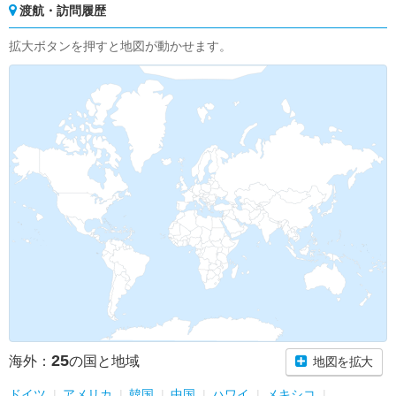
渡航・訪問履歴
拡大ボタンを押すと地図が動かせます。
25
海外：
の国と地域
地図を拡大
ドイツ
アメリカ
韓国
中国
ハワイ
メキシコ