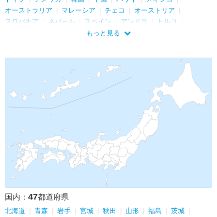
オーストラリア
マレーシア
チェコ
オーストリア
スロバキア
ネパール
スペイン
アンドラ
トルコ
マルタ
イギリス
フランス
カンボジア
イタリア
もっと見る
バチカン
シンガポール
モンゴル
香港
オランダ
47
国内：
都道府県
北海道
青森
岩手
宮城
秋田
山形
福島
茨城