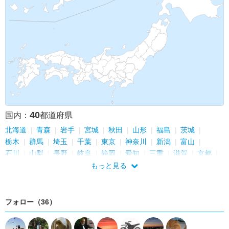
40
国内：
都道府県
北海道
青森
岩手
宮城
秋田
山形
福島
茨城
栃木
群馬
埼玉
千葉
東京
神奈川
新潟
富山
石川
山梨
長野
岐阜
静岡
愛知
三重
滋賀
京都
大阪
兵庫
奈良
和歌山
鳥取
島根
岡山
広島
もっと見る
香川
愛媛
福岡
佐賀
熊本
鹿児島
沖縄
フォロー（36）