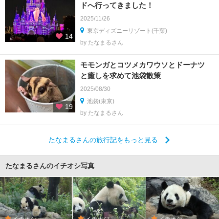
ドへ行ってきました！
2025/11/26
東京ディズニーリゾート(千葉)
14
by たなまるさん
モモンガとコツメカワウソとドーナツ
と癒しを求めて池袋散策
2025/08/30
池袋(東京)
19
by たなまるさん
たなまるさんの旅行記をもっと見る
たなまるさんのイチオシ写真
イチオシ
イチオシ
イチオシ