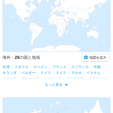
26
海外：
の国と地域
地図を拡大
台湾
イギリス
スペイン
フランス
スリランカ
中国
オランダ
ベルギー
ドイツ
スイス
マカオ
ベトナム
イタリア
マレーシア
スロベニア
クロアチア
ノルウェー
スウェーデン
フィンランド
韓国
香港
シンガポール
もっと見る
カンボジア
ロシア
オーストリア
バチカン