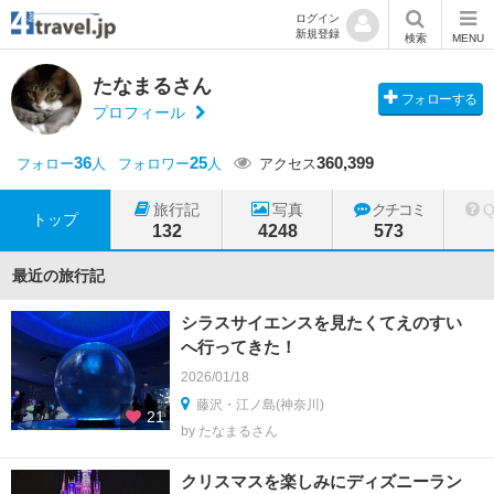
ログイン
新規登録
検索
MENU
たなまるさん
フォローする
プロフィール
36
25
360,399
フォロー
人
フォロワー
人
アクセス
旅行記
写真
クチコミ
トップ
132
4248
573
最近の旅行記
シラスサイエンスを見たくてえのすい
へ行ってきた！
2026/01/18
藤沢・江ノ島(神奈川)
21
by たなまるさん
クリスマスを楽しみにディズニーラン