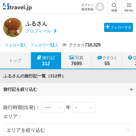
ログイン
新規登録
検索
MENU
ふるさん
フォローする
プロフィール
2
11
718,329
フォロー
人
フォロワー
人
アクセス
旅行記
写真
クチコミ
トップ
312
7695
55
ふるさんの旅行記一覧（312件）
旅行記を絞り込む
旅行時期(出発)：
年
エリア：