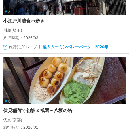
3
小江戸川越食べ歩き
川越(埼玉)
旅行時期：2026/03
旅行記グループ
川越＆ムーミンバレーパーク 2026年
8
伏見稲荷で初詣＆祇園～八坂の塔
伏見(京都)
旅行時期：2026/01