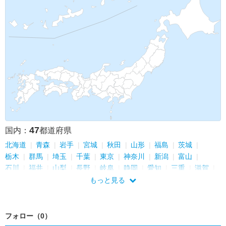
47
国内：
都道府県
北海道
青森
岩手
宮城
秋田
山形
福島
茨城
栃木
群馬
埼玉
千葉
東京
神奈川
新潟
富山
石川
福井
山梨
長野
岐阜
静岡
愛知
三重
滋賀
京都
大阪
兵庫
奈良
和歌山
鳥取
島根
岡山
もっと見る
広島
山口
徳島
香川
愛媛
高知
福岡
佐賀
長崎
熊本
大分
宮崎
鹿児島
沖縄
フォロー（0）