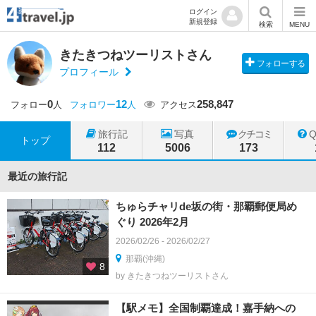
ログイン
新規登録
検索
MENU
きたきつねツーリストさん
フォローする
プロフィール
0
12
258,847
フォロー
人
フォロワー
人
アクセス
旅行記
写真
クチコミ
トップ
112
5006
173
最近の旅行記
ちゅらチャリde坂の街・那覇郵便局め
ぐり 2026年2月
2026/02/26 - 2026/02/27
那覇(沖縄)
8
by きたきつねツーリストさん
【駅メモ】全国制覇達成！嘉手納への