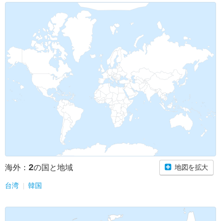
2
海外：
の国と地域
地図を拡大
台湾
韓国