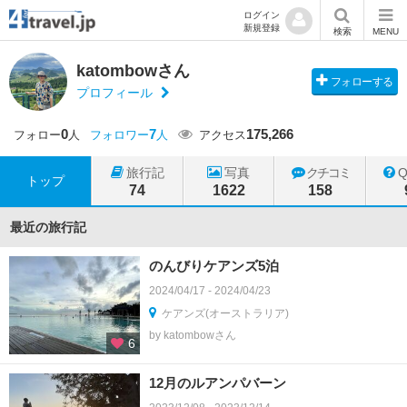
ログイン
新規登録
検索
MENU
katombowさん
フォローする
プロフィール
0
7
175,266
フォロー
人
フォロワー
人
アクセス
旅行記
写真
クチコミ
トップ
74
1622
158
最近の旅行記
のんびりケアンズ5泊
2024/04/17 - 2024/04/23
ケアンズ(オーストラリア)
by katombowさん
6
12月のルアンパバーン