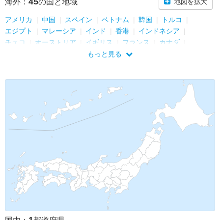
45
海外：
の国と地域
地図を拡大
アメリカ
中国
スペイン
ベトナム
韓国
トルコ
エジプト
マレーシア
インド
香港
インドネシア
チェコ
オーストリア
イギリス
フランス
カナダ
イタリア
メキシコ
キューバ
台湾
ポルトガル
タイ
もっと見る
ラオス
オーストラリア
スリランカ
ニュージーランド
ウズベキスタン
フィンランド
エストニア
ロシア
ルクセンブルク
ベルギー
オランダ
ミャンマー
モンゴル
ドイツ
ポーランド
モロッコ
カンボジア
ギリシャ
シンガポール
アイルランド
ノルウェー
デンマーク
スウェーデン