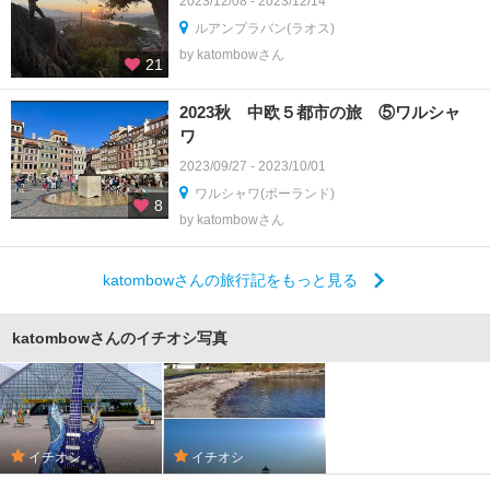
2023/12/08 - 2023/12/14
ルアンプラバン(ラオス)
by katombowさん
21
2023秋 中欧５都市の旅 ⑤ワルシャ
ワ
2023/09/27 - 2023/10/01
ワルシャワ(ポーランド)
8
by katombowさん
katombowさんの旅行記をもっと見る
katombowさんのイチオシ写真
イチオシ
イチオシ