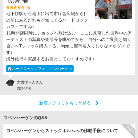
でお買い物
4.5
地下鉄駅から地上に出て市庁舎広場から目
の前にあるだれもが知ってるハードロック
カフェですね♪
11時開店同時にショップへ駆け込む！ここに来店した世界中のア
ーティストの写真や楽器等を眺めてから、自分へのご褒美と知り
合いへTシャツを購入する。胸元に都市名入りじゃなきゃダメで
す♪
海外旅行を実感するお店としておすすめです♪
ハードロックカフェ コペンハーゲン
大西洋～人さん
2026/08
新着クチコミをもっと見る
コペンハーゲンのQ&A
締切済
コペンハーゲンからストックホルムへの移動手段について