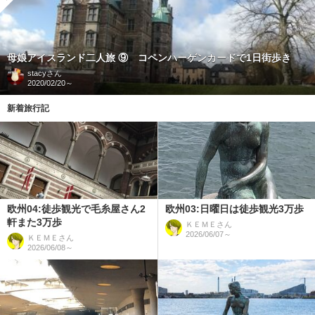
母娘アイスランド二人旅 ⑨ コペンハーゲンカードで1日街歩き
stacy
さん
2020/02/20～
新着旅行記
欧州04:徒歩観光で毛糸屋さん2
欧州03:日曜日は徒歩観光3万歩
軒また3万歩
ＫＥＭＥ
さん
2026/06/07～
ＫＥＭＥ
さん
2026/06/08～