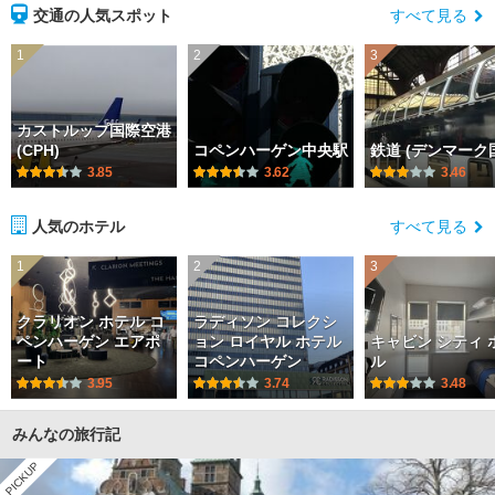
交通の人気スポット
すべて見る
1
2
3
カストルップ国際空港
(CPH)
コペンハーゲン中央駅
鉄道 (デンマーク
3.85
3.62
3.46
人気のホテル
すべて見る
1
2
3
クラリオン ホテル コ
ラディソン コレクシ
ペンハーゲン エアポ
ョン ロイヤル ホテル
キャビン シティ 
ート
コペンハーゲン
ル
3.95
3.74
3.48
みんなの旅行記
PICKUP