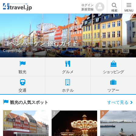
ログイン
新規登録
検索
MENU
コペンハーゲン 旅行ガイド
Copenhagen
観光
グルメ
ショッピング
交通
ホテル
ツアー
観光の人気スポット
すべて見る
1
2
3