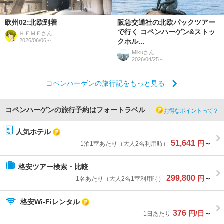
欧州02:北欧到着
阪急交通社の北欧パックツアー
で行く コペンハーゲン&ストッ
ＫＥＭＥ
さん
2026/06/06～
クホル...
Miku
さん
2026/04/25～
コペンハーゲンの旅行記をもっと見る
コペンハーゲンの旅行予約はフォートラベル
お得なポイントって？
人気ホテル
51,641
円
～
1泊1室あたり（大人2名利用時）
格安ツアー検索・比較
299,800
円
～
1名あたり（大人2名1室利用時）
格安Wi-Fiレンタル
376
円/日
～
1日あたり