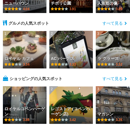
ニューハウン
チボリ公園
人魚姫の像
4.04
3.91
3.89
グルメの人気スポット
すべて見る
1
2
3
ロイヤル カフェ
AC パークス
ラ グラース
3.34
3.33
3.32
ショッピングの人気スポット
すべて見る
1
2
3
ロイヤルコペンハーゲ
レゴストア (コペンハ
ン
ーゲン店)
マガシン
3.46
3.42
3.35