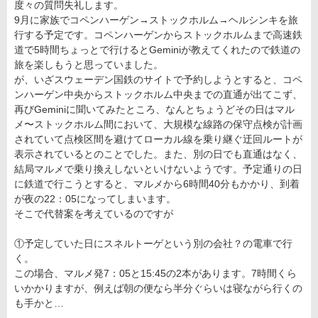
度々の質問失礼します。
9月に家族でコペンハーゲン→ストックホルム→ヘルシンキを旅
行する予定です。コペンハーゲンからストックホルムまで高速鉄
道で5時間ちょっとで行けるとGeminiが教えてくれたので鉄道の
旅を楽しもうと思っていました。
が、いざスウェーデン国鉄のサイトで予約しようとすると、コペ
ンハーゲン中央からストックホルム中央までの直通が出てこず、
再びGeminiに聞いてみたところ、なんとちょうどその日はマル
メ〜ストックホルム間において、大規模な線路の保守点検が計画
されていて点検区間を避けてローカル線を乗り継ぐ迂回ルートが
表示されているとのことでした。また、別の日でも直通はなく、
結局マルメで乗り換えしないといけないようです。予定通りの日
に鉄道で行こうとすると、マルメから6時間40分もかかり、到着
が夜の22：05になってしまいます。
そこで代替案を考えているのですが
①予定していた日にスネルトーゲという別の会社？の電車で行
く。
この場合、マルメ発7：05と15:45の2本があります。7時間くら
いかかりますが、例えば朝の便なら半分ぐらいは寝ながら行くの
も手かと…