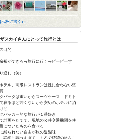
掲示板に書く>>
ザスカイさんにとって旅行とは
の目的
余裕ができる→旅行に行く→ピーピーす
り返し（笑）
ホテル、高級レストランは性に合わない貧
質
クパックは重いからスーツケース、ドミト
で寝るほど若くないから安めのホテルに泊
けど
クパッカー的な旅行が１番好き
で計画をたてて、現地の公共交通機関を使
目についたものを食べる
に縛られない自由が旅の醍醐味
 詳細に調べすぎて まるで確認の旅をし