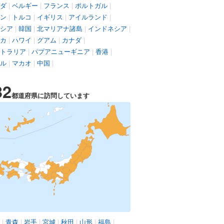
ダ
|
ベルギー
|
フランス
|
ポルトガル
|
ン
|
トルコ
|
イギリス
|
アイルランド
|
シア
|
韓国
|
北マリアナ諸島
|
インドネシア
|
カ
|
ハワイ
|
グアム
|
カナダ
|
トラリア
|
パプアニューギニア
|
香港
|
ル
|
マカオ
|
中国
|
32
都道府県に訪問しています
|
青森
|
岩手
|
宮城
|
秋田
|
山形
|
福島
|