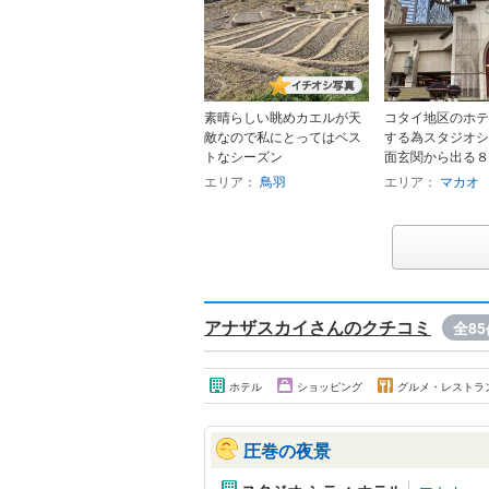
素晴らしい眺めカエルが天
コタイ地区のホテ
敵なので私にとってはベス
する為スタジオシ
トなシーズン
面玄関から出る８の
エリア：
鳥羽
エリア：
マカオ
アナザスカイさんのクチコミ
全85
ホテル
ショッピング
グルメ・レストラ
圧巻の夜景