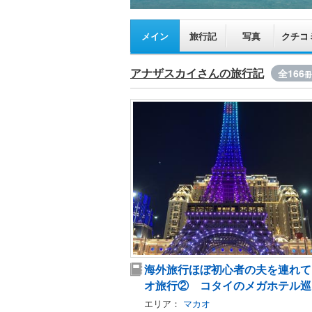
メイン
旅行記
写真
クチコ
アナザスカイさんの旅行記
全166
冊
海外旅行ほぼ初心者の夫を連れて
オ旅行② コタイのメガホテル巡
エリア：
マカオ