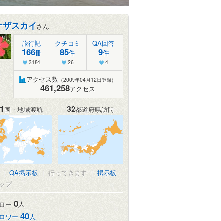
ナザスカイ
さん
旅行記
クチコミ
QA回答
166
85
9
冊
件
件
3184
26
4
アクセス数
（2009年04月12日登録）
461,258
アクセス
1
32
国・地域渡航
都道府県訪問
|
QA掲示板
|
行ってきます
|
掲示板
ップ
0
ロー
人
40
ロワー
人