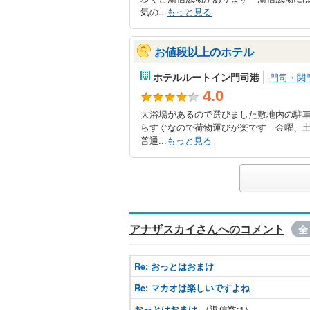
気の...
もっと見る
お値段以上のホテル
ホテルルートイン門司港
門司・関
4.0
大浴場があるので選びました敷地内の駐
らすぐなので荷物運びが楽です 金曜、
普通...
もっと見る
アナザスカイさんへのコメント
全
Re: おっとはおまけ
Re: マカオは楽しいですよね
おっとはおまけ
（返信数:1）