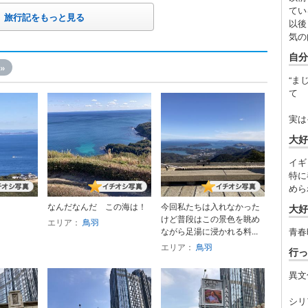
てい
旅行記をもっと見る
以後
気の
自分
»
“ま
て 
実は
大好
イギ
特に
めら
なんだなんだ この海は！
今回私たちは入れなかった
大好
けど普段はこの景色を眺め
エリア：
鳥羽
ながら足湯に浸かれる料...
青春
エリア：
鳥羽
行っ
異文
シリ