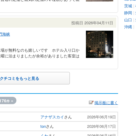
茨城
|
静岡
|
山口
|
投稿日 2026年04月11日
沖縄
|
門海峡
車場が無料なのも嬉しいです ホテル入り口か
土曜に泊まりましたが余裕がありました客室は
クチコミをもっと見る
176
»
件
掲示板に書く
アナザスカイ
さん
2026年06月19日
ton
さん
2026年06月17日
くわ
さん
2026年06月16日