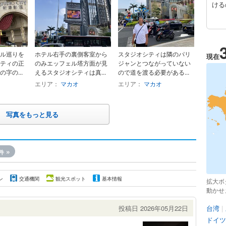
ける
ル巡りを
ホテル右手の裏側客室から
スタジオシティは隣のパリ
現在
ティの正
のみエッフェル塔方面が見
ジャンとつながっていない
字の...
えるスタジオシティは真...
ので道を渡る必要がある...
エリア：
マカオ
エリア：
マカオ
写真をもっと見る
»
件
ン
交通機関
観光スポット
基本情報
拡大ボ
動かせ
投稿日 2026年05月22日
台湾
|
ドイツ