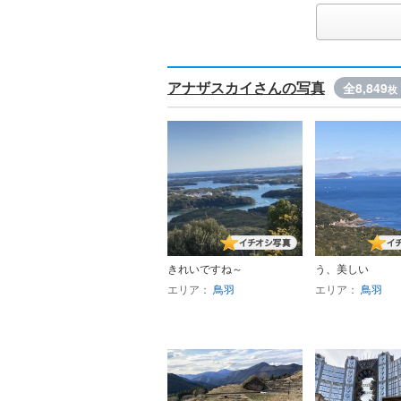
アナザスカイさんの写真
全8,849
枚
きれいですね～
う、美しい
エリア：
鳥羽
エリア：
鳥羽