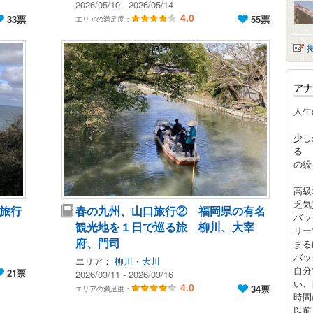
2026/05/10 - 2026/05/14
33票
4.0
55票
エリアの満足度：
アナ
人生
少し
る
の繰
高級
乏気
旅行
春の九州、山口旅行② 福岡県の有名
バッ
観光地を１日で巡る旅 柳川、大宰
リー
府、門司
まる
バッ
エリア：
柳川・大川
自分
21票
2026/03/11 - 2026/03/16
い、
4.0
34票
エリアの満足度：
時間
以前