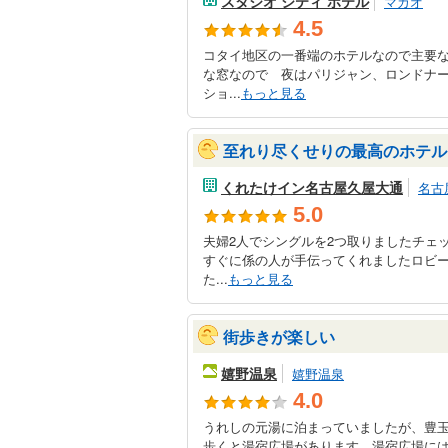
スタジオ シティ ホテル
マカオ
4.5
コタイ地区の一番端のホテルなので主要
な窓なので 夜はパリジャン、ロンドナ
ショ...
もっと見る
至れり尽くせりの最高のホテル
くれたけイン名古屋久屋大通
名古
5.0
夫婦2人でシングルを2つ取りましたチェ
すぐに係の人が手伝ってくれましたロビ
た...
もっと見る
街歩きが楽しい
嬉野温泉
嬉野温泉
4.0
うれしの元湯に泊まっていましたが、豊
歩くと湯宿広場があります 湯宿広場に