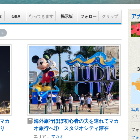
ア
ミ
Q&A
行ってきます
掲示板
フォロー
クリップ
»
3
写真
クリ
マカ
海外旅行ほぼ初心者の夫を連れてマカ
り
オ旅行へ① スタジオシティ滞在
フォ
エリア：
マカオ
フォ