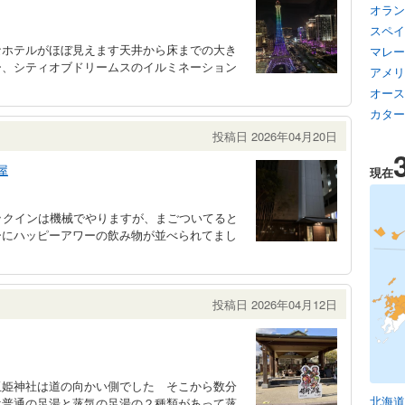
オラン
スペイ
なホテルがほぼ見えます天井から床までの大き
マレー
ー、シティオブドリームスのイルミネーション
アメリ
オース
カター
投稿日 2026年04月20日
屋
現在
ックインは機械でやりますが、まごついてると
ーにハッピーアワーの飲み物が並べられてまし
投稿日 2026年04月12日
玉姫神社は道の向かい側でした そこから数分
北海道
は普通の足湯と蒸気の足湯の２種類があって蒸