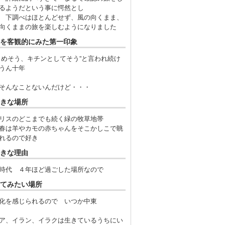
るようだという事に愕然とし
 下調べはほとんどせず、風の向くまま、
向くままの旅を楽しむようになりました
を客観的にみた第一印象
じめそう、キチンとしてそう”と言われ続け
うん十年
そんなことないんだけど・・・
きな場所
リスのどこまでも続く緑の牧草地帯
春は羊やカモの赤ちゃんをそこかしこで眺
れるので好き
きな理由
時代 ４年ほど過ごした場所なので
てみたい場所
化を感じられるので いつか中東
ア、イラン、イラクは生きているうちにい