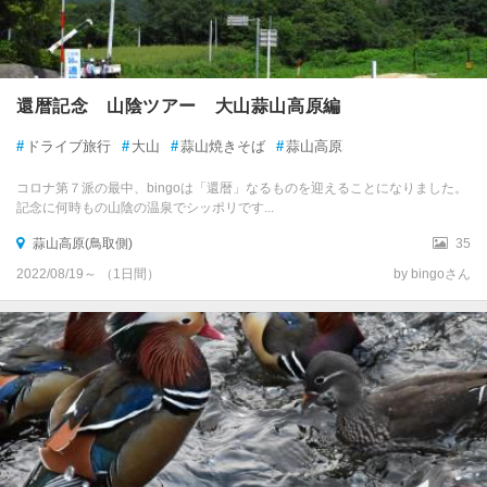
還暦記念 山陰ツアー 大山蒜山高原編
#
ドライブ旅行
#
大山
#
蒜山焼きそば
#
蒜山高原
コロナ第７派の最中、bingoは「還暦」なるものを迎えることになりました。
記念に何時もの山陰の温泉でシッポリです...
蒜山高原(鳥取側)
35
2022/08/19～ （1日間）
by bingoさん