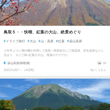
鳥取５・・快晴、紅葉の大山、絶景めぐり
#
ドライブ旅行
#
大山
#
山・高原
#
紅葉
#
蒜山高原
２年半ぶりに飛行機を利用して鳥取へ鳥取砂丘に三朝温泉、皆生温泉などに
泊まり、カニ三昧♪紅葉の大山、境港のゲゲゲの...
蒜山高原(鳥取側)
30
2022/11/07～ （4日間）
by くうさん