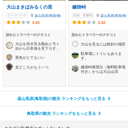
大山まきばみるくの里
鍵掛峠
テーマパーク
自然・景勝地
蒜山高原(鳥取側)
蒜山高原(鳥取側)
3.46
3.38
訪れたトラベラーのクチコミ
訪れたトラベラーのクチコミ
大山を仰ぎ見る眺めと弓ヶ
大山を見るには絶好の場所
浜から日本海を見下ろす眺
めの二つの絶景を楽しめる
駐車場にトイレもありま
ロケーション
景色がとてもいい
す。
鍵掛峠展望台（無料駐車場
見どころがもう一つ
付き）からは大山山頂
蒜山高原(鳥取側)の観光 ランキング
をもっと見る
鳥取県の観光 ランキング
をもっと見る