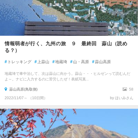
情報弱者が行く、九州の旅 ９ 最終回 蒜山（読め
る？）
#
トレッキング
#
上蒜山
#
地蔵埼
#
山・高原
#
蒜山高原
地蔵埼で車中泊して、次は蒜山に向かう。蒜山・・・ヒルゼンって読むんだ
よ～。ナビに入力するのに苦労したぜ！表紙写真...
蒜山高原(鳥取側)
58
2022/11/07～ （10日間）
by ほいみさん