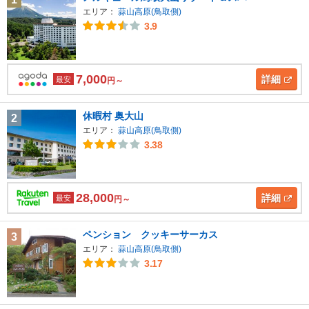
エリア：
蒜山高原(鳥取側)
3.9
7,000
詳細
最安
円～
休暇村 奥大山
2
エリア：
蒜山高原(鳥取側)
3.38
28,000
詳細
最安
円～
ペンション クッキーサーカス
3
エリア：
蒜山高原(鳥取側)
3.17