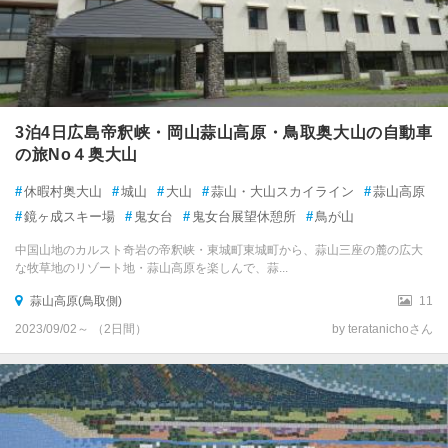
3泊4日広島帝釈峡・岡山蒜山高原・鳥取奥大山の自動車
の旅No４奥大山
#
休暇村奥大山
#
城山
#
大山
#
蒜山・大山スカイライン
#
蒜山高原
#
鏡ヶ成スキー場
#
鬼女台
#
鬼女台展望休憩所
#
鳥が山
中国山地のカルスト奇岩の帝釈峡・東城町東城町から、蒜山三座の麓の広大
な牧草地のリゾート地・蒜山高原を楽しんで、蒜...
蒜山高原(鳥取側)
11
2023/09/02～ （2日間）
by teratanichoさん