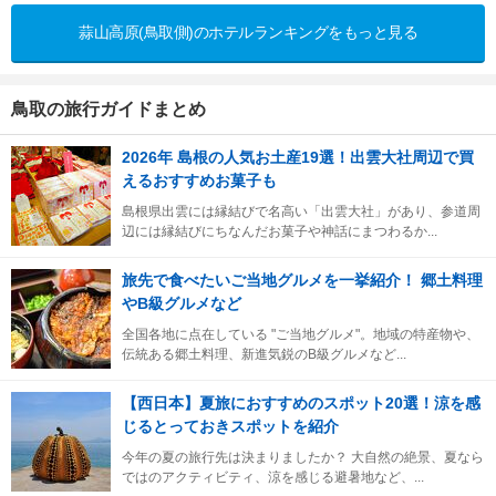
蒜山高原(鳥取側)のホテルランキングをもっと見る
鳥取の旅行ガイドまとめ
2026年 島根の人気お土産19選！出雲大社周辺で買
えるおすすめお菓子も
島根県出雲には縁結びで名高い「出雲大社」があり、参道周
辺には縁結びにちなんだお菓子や神話にまつわるか...
旅先で食べたいご当地グルメを一挙紹介！ 郷土料理
やB級グルメなど
全国各地に点在している "ご当地グルメ"。地域の特産物や、
伝統ある郷土料理、新進気鋭のB級グルメなど...
【西日本】夏旅におすすめのスポット20選！涼を感
じるとっておきスポットを紹介
今年の夏の旅行先は決まりましたか？ 大自然の絶景、夏なら
ではのアクティビティ、涼を感じる避暑地など、...