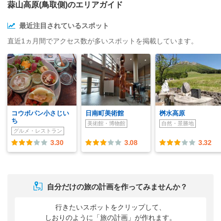
蒜山高原(鳥取側)のエリアガイド
最近注目されているスポット
直近1ヵ月間でアクセス数が多いスポットを掲載しています。
コウボパン小さじい
日南町美術館
桝水高原
ち
美術館・博物館
自然・景勝地
グルメ・レストラン
3.30
3.08
3.32
自分だけの旅の計画を作ってみませんか？
行きたいスポットをクリップして、
しおりのように「旅の計画」が作れます。