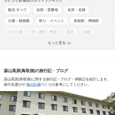
カテゴリ別 観光スポットランキング
観光 すべて
自然・景勝地
名所・史跡
公園・植物園
祭り・イベント
美術館・博物館
スキー場
寺・神社・教会
花見
温泉
もっと見る
テーマパーク
蒜山高原(鳥取側)の旅行記・ブログ
蒜山高原(鳥取側)に関する旅行記・ブログ・体験記を紹介します。
旅行先選びや
旅の計画
づくりの参考にしてください。