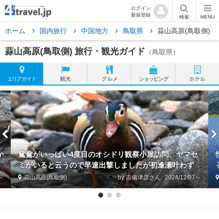
ログイン
新規登録
検索
MENU
ホーム
国内旅行
中国地方
鳥取県
蒜山高原(鳥取側)
蒜山高原(鳥取側) 旅行・観光ガイド
（鳥取県）
エリア
ガイド
観光
グルメ
ショッピング
ホテル
か
鴛鴦がいっぱい4度目のオシドリ観察小屋訪問、ヤマセ
ミがいると云うので早速出撃しましたが初逢瀬叶わず
1～
蒜山高原(鳥取側)
by 吉備津彦
2024/12/07～