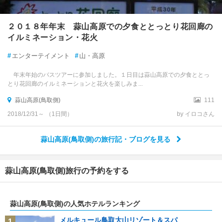
２０１８年年末 蒜山高原での夕食ととっとり花回廊の
イルミネーション・花火
#
エンターテイメント
#
山・高原
年末年始のバスツアーに参加しました。１日目は蒜山高原での夕食ととっ
とり花回廊のイルミネーションと花火を楽しみま...
蒜山高原(鳥取側)
111
2018/12/31～ （1日間）
by イロコさん
蒜山高原(鳥取側)の旅行記・ブログを見る
蒜山高原(鳥取側)旅行の予約をする
蒜山高原(鳥取側)の人気ホテルランキング
メルキュール鳥取大山リゾート＆スパ
1