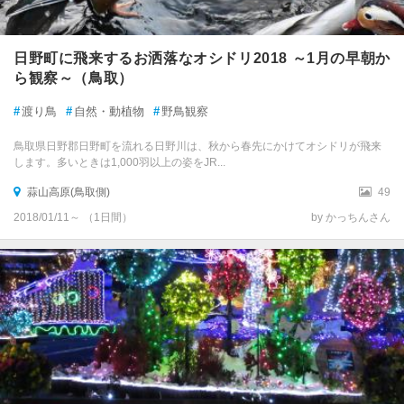
日野町に飛来するお洒落なオシドリ2018 ～1月の早朝か
ら観察～（鳥取）
#
渡り鳥
#
自然・動植物
#
野鳥観察
鳥取県日野郡日野町を流れる日野川は、秋から春先にかけてオシドリが飛来
します。多いときは1,000羽以上の姿をJR...
蒜山高原(鳥取側)
49
2018/01/11～ （1日間）
by かっちんさん