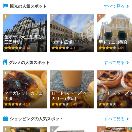
観光の人気スポット
すべて見る
1
2
3
聖ポール天主堂跡 (大
三巴牌坊)
セナド広場
聖ドミニコ教会
4.34
4.3
4.09
グルメの人気スポット
すべて見る
1
2
3
マーガレット カフェ
ロード ストーズ ベー
ロード ストーズ 
ナタ
カリー (本店)
ェ
4.13
3.49
3.46
ショッピングの人気スポット
すべて見る
1
2
3