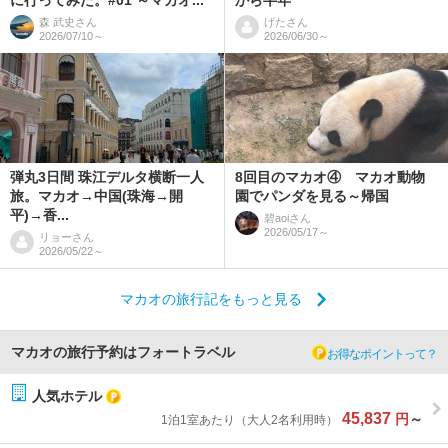
に行ってみた。#01 ～マカオ...
から半年
森 武史
さん
げた
さん
2026/07/10～
2026/06/30～
弾丸3日間 珠江デルタ横断一人
8回目のマカオ④ マカオ動物
旅。マカオ→中国(珠海→開
園でパンダを見る～帰国
平)→香...
碧aoi
さん
2026/05/17～
リョー
さん
2026/05/22～
マカオの旅行記をもっと見る
マカオの旅行予約はフォートラベル
お得なポイントって？
人気ホテル
45,837
円
～
1泊1室あたり（大人2名利用時）