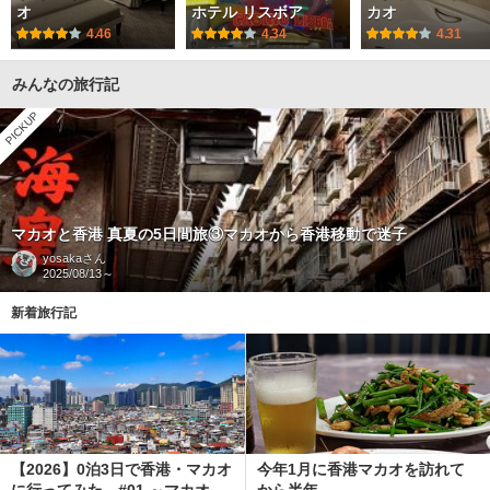
オ
ホテル リスボア
カオ
4.46
4.34
4.31
みんなの旅行記
PICKUP
マカオと香港 真夏の5日間旅③マカオから香港移動で迷子
yosaka
さん
2025/08/13～
新着旅行記
【2026】0泊3日で香港・マカオ
今年1月に香港マカオを訪れて