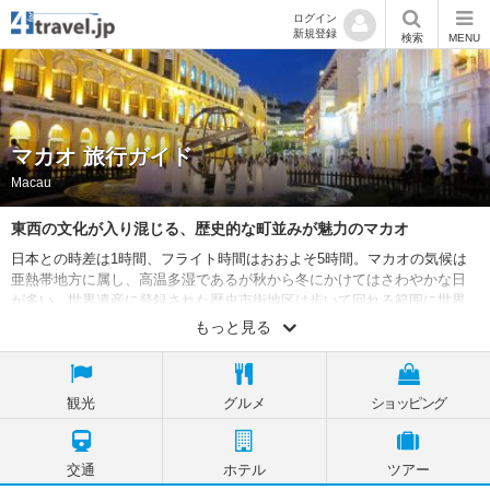
ログイン
新規登録
検索
MENU
マカオ 旅行ガイド
Macau
東西の文化が入り混じる、歴史的な町並みが魅力のマカオ
日本との時差は1時間、フライト時間はおおよそ5時間。マカオの気候は
亜熱帯地方に属し、高温多湿であるが秋から冬にかけてはさわやかな日
が多い。世界遺産に登録された歴史市街地区は歩いて回れる範囲に世界
文化遺産や教会・寺院、博物館が集中しているが施設の豊富さや質の高
もっと見る
さは東洋と西洋の文化が入り混じるマカオならでは。その他にもマカオ
タワーでのスカイウォークやバンジージャンプ、カジノ、ドッグレー
ス、ゴルフ、レーシングカートなどエンターテイメントが充実してい
観光
グルメ
ショッピング
る。
外務省 海外安全ホームページ情報
交通
ホテル
ツアー