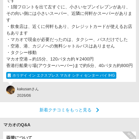
です
・1階フロントを出て左すぐに、小さいセブンイレブンがあり、
その向い側には小さいスーパー、近隣に何軒かスーパーがありま
す
・飲食店は、近くに何軒もあり、クレジットカードが使えるお店
もあります
・マカオで現金が必要だったのは、タクシー、バスだけでした
・空港、港、カジノへの無料シャトルバスはありません
・タクシー移動
マカオ空港→約15分、120パタカ約￥2400円
香港行船乗り場(アウターハーバー)まで約5分、40パタカ約800円
ホリデイ イン エクスプレス マカオ シティ センター バイ IHG
kakusanさん
2026/06
新着クチコミをもっと見る
マカオのQ&A
締切済
両替について