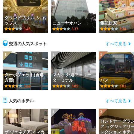
グランド カナル ショ
ップス
ニューヤオハン
鉅記餅家
3.45
3.37
3.34
交通の人気スポット
すべて見る
1
2
3
ターボジェット(香港
マカオ 外港フェリー
方面)
ターミナル
バス
3.86
3.85
3.81
人気のホテル
すべて見る
1
2
3
ロンドナー グラ
ア ラグジュアリー
ザ ヴェネチアン マカ
レクション ホテル