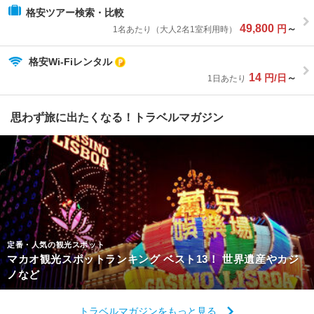
格安ツアー検索・比較
49,800
円
～
1名あたり（大人2名1室利用時）
格安Wi-Fiレンタル
14
円/日
～
1日あたり
思わず旅に出たくなる！トラベルマガジン
定番・人気の観光スポット
マカオ観光スポットランキング ベスト13！ 世界遺産やカジ
ノなど
トラベルマガジンをもっと見る