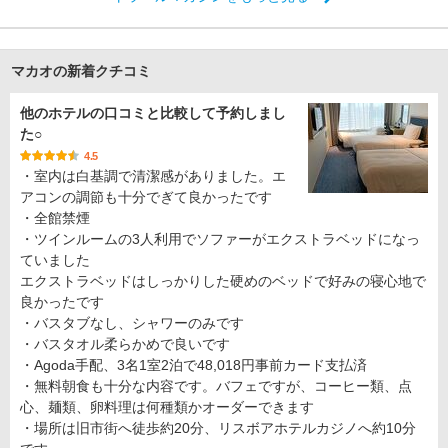
マカオの新着クチコミ
他のホテルの口コミと比較して予約しまし
た○
4.5
・室内は白基調で清潔感がありました。エ
アコンの調節も十分でぎて良かったです
・全館禁煙
・ツインルームの3人利用でソファーがエクストラベッドになっ
ていました
エクストラベッドはしっかりした硬めのベッドで好みの寝心地で
良かったです
・バスタブなし、シャワーのみです
・バスタオル柔らかめで良いです
・Agoda手配、3名1室2泊で48,018円事前カード支払済
・無料朝食も十分な内容です。バフェですが、コーヒー類、点
心、麺類、卵料理は何種類かオーダーできます
・場所は旧市街へ徒歩約20分、リスボアホテルカジノへ約10分