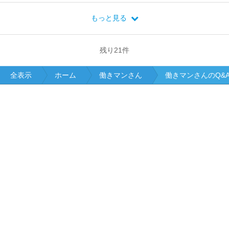
もっと見る
残り
21
件
全表示
ホーム
働きマンさん
働きマンさんのQ&