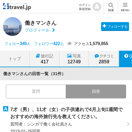
ログイン
新規登録
検索
MENU
働きマンさん
フォローする
プロフィール
345
422
1,579,855
フォロー
人
フォロワー
人
アクセス
旅行記
写真
クチコミ
トップ
417
12749
2859
働きマンさんの回答一覧（31件）
質問
回答
7才（男）、11才（女）の子供連れで4月上旬1週間で
おすすめの海外旅行先を教えてください。
質問者：シンガで働く会社員さん
2019-01-26回答