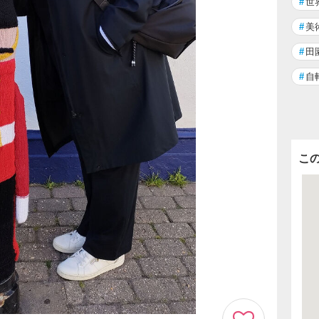
#
世
#
美
#
田
#
自
こ