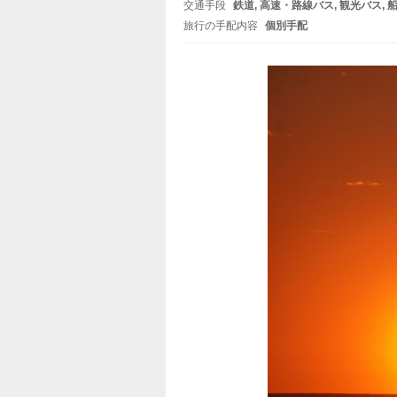
交通手段
鉄道
高速・路線バス
観光バス
旅行の手配内容
個別手配