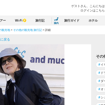
ゲストさん、
こんにちは
ログインはこちら
アー
Wi-Fi
旅行記
旅行ガイド
ホテル
国内
の観光地
>
その他の観光地 旅行記
>
詳細
覧に戻る
その
#
イ
#
ド
#
ダ
#
オ
#
シ