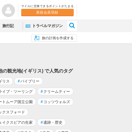
マイルに交換できるポイントがたまる
新規会員登録
×
旅行記
トラベルマガジン
旅の計画を作成する
他の観光地(イギリス) で人気のタグ
ギリス
#
バイブリー
ライブ・ツーリング
#
クリームティー
ートムーア国立公園
#
コッツウォルズ
ックスフォード
ェイクスピアの生家
#
遺跡・歴史