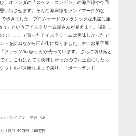
び、オランダの「スヘフェニンゲン」の海岸線や今回
思い出させます。そんな海岸線をランドマーク的な
tel」まで歩きました。プロムナードのクラシックな東屋に座
ssi’s」というアイスクリーム屋さんが見えます。陽射し
ので、ここで買ったアイスクリームは美味しかったで
ントを訪ねながら旧市街に戻りました。古いお菓子屋
ファッジ/fudge」がが売っています。さらに切り落と
安です。これはとても美味しかったのでお土産にしたら
シャトルバス乗り場まで戻り、「ポートランド
ョッピング
4.0
交通
4.5
あたり費用
50万円 - 100万円