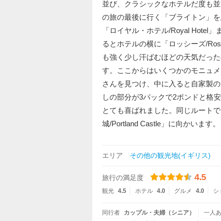
並び、クラシックなホテルだ度も並
の旅の最後に行く「ブライトン」を
「ロイヤル・ホテル/Royal Ho
るとホテルの横に「ロッシーズ/Ro
も強く少し汗ばむほどの天気だった
す。ここからはいくつかのモニュメ
さんを見つけ、中に入ると自家製の「
しの部分が3パックで2ポンドと格
とても喜ばれました。同じルートで
城/Portland Castle」に向かいます。
エリア
その他の観光地(イギリス)
4.5
旅行の満足度
観光
4.5
ホテル
4.0
グルメ
4.0
シ
同行者
カップル・夫婦（シニア）
一人