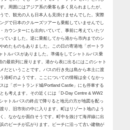
す。周囲にはアジア系の乗客も多く見られましたが、
うで、観光の人も日本人も見掛けませんでした。実際
ングで日本のクルーズツアーも乗船していませんでし
・カウンターにも出向いていて、事前に考えていたツ
っていました。逆に乗船してから港から市内までのシ
やめたものもありました。この日の寄港地「ポートラ
」も無料のシャトルバスがありました。準備をしてシャトルバス乗
階の最前列に座ります。港から表に出るにはこのシャト
メだということです。バスの行き先は島から本土に渡
」という港町のようです。ここについての情報は全くなかっ
ポートランド城/Portland Castle」にも停車する
えます。その近くには「D-Day Centre & WW2
す。シャトルバスの終点で降りると地元の方が地図を配っ
渡り、旧市街の中に入ります。町はリゾート地のよう
く、なかなか面白そうです。町中を抜けて海岸線に出
浜のビーチが広がります。ビーチに沿って古い建物が