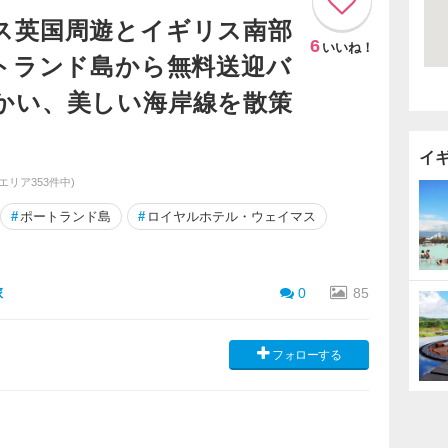
ス英国周遊とイギリス南部
6
いいね！
ートランド島から無料送迎バ
かい、美しい海岸線を散策
イ
同エリア353件中)
#
ポートランド島
#
ロイヤルホテル・ウェイマス
旅
0
85
フォローする