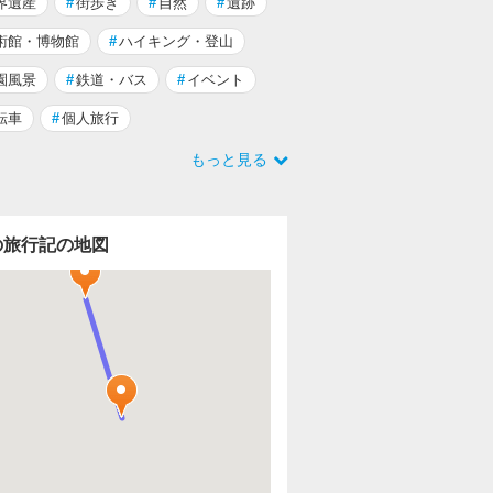
界遺産
#
街歩き
#
自然
#
遺跡
術館・博物館
#
ハイキング・登山
園風景
#
鉄道・バス
#
イベント
転車
#
個人旅行
もっと見る
の旅行記の地図