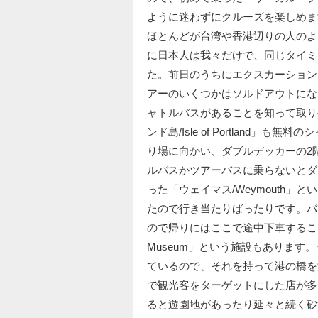
ように迷わずにクルーズを楽しめま
ほとんどが台湾や香港辺りの人のよ
に日本人は我々だけで、同じタイミ
た。前日のうちにエクスカーション
アーのいくつかはソルドアウトにな
ャトルバスがあることを知って取り
ンド島/Isle of Portland
り場に向かい、ダブルデッカーの2
ルバスかツアーバスに乗らないとダ
った「ウェイマス/Weymouth
たので行き当たりばったりです。バスは「
ので帰りにはここで途中下車することも考
Museum」という施設もありま
ているので、それを持って港の橋を
で観光客をターゲットにした店が多
ると遊園地があったり延々と続く砂