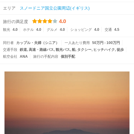
エリア
スノードニア国立公園周辺(イギリス)
4.0
旅行の満足度
観光
4.0
ホテル
4.0
グルメ
4.0
ショッピング
4.0
交通
4.5
同行者
カップル・夫婦（シニア）
一人あたり費用
50万円 - 100万円
交通手段
鉄道
高速・路線バス
観光バス
船
タクシー
ヒッチハイク
徒歩
航空会社
ANA
旅行の手配内容
個別手配