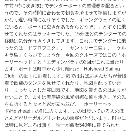
午前7時に吹き抜けでテンダーボートの整理券を配るとい
うので、その時間に合わせて朝食を済ませて準備しますが
かなり遅い時間になりそうでした。ギャングウェイの近く
にいると「ボートに空きがあるからどうぞ。」とすぐに乗
せてくれたのはラッキーでした。15分ほどのテンダーでの
移動は気分がうきうきしてきます。これまでテンダーに乗
ったのは「ドブロブニク」、「サントリーニ島」、「ケル
キラ島」くらいでしょうか。今回のクルーズではこの「ホ
ーリーヘッド」と「エディンバラ」の2回がこれに当たり
ます。ボートは町中から少し離れた「Holyhead Sailing
Club」の近くに到着します。港ではおばあさんたちが普段
着で歓迎のダンスを見せてくれたり、地図を配っていた
り、まったりとした雰囲気です。地図を貰えるのはありが
たいことで、まずは海岸線の風光明媚な道を歩き、その先
を右折すると段々と家が立ち並び、「ホーリーヘッ
ド/Holyhead」の町に入ります。この日歩いている人のほ
とんどがリーガルプリンセスの乗客だと思います。町中に
は特に見どころは無く、唯一が西暦540年に建てられた