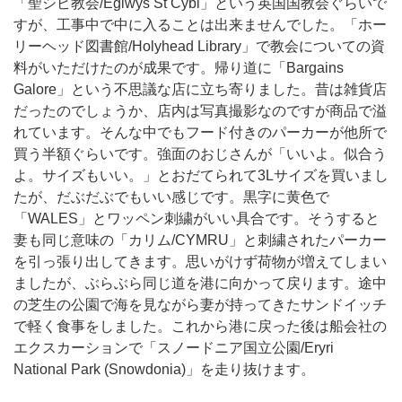
「聖シビ教会/Eglwys St Cybi」という英国国教会ぐらいで
すが、工事中で中に入ることは出来ませんでした。「ホー
リーヘッド図書館/Holyhead Library」で教会についての資
料がいただけたのが成果です。帰り道に「Bargains
Galore」という不思議な店に立ち寄りました。昔は雑貨店
だったのでしょうか、店内は写真撮影なのですが商品で溢
れています。そんな中でもフード付きのパーカーが他所で
買う半額ぐらいです。強面のおじさんが「いいよ。似合う
よ。サイズもいい。」とおだてられて3Lサイズを買いまし
たが、だぶだぶでもいい感じです。黒字に黄色で
「WALES」とワッペン刺繍がいい具合です。そうすると
妻も同じ意味の「カリム/CYMRU」と刺繍されたパーカー
を引っ張り出してきます。思いがけず荷物が増えてしまい
ましたが、ぶらぶら同じ道を港に向かって戻ります。途中
の芝生の公園で海を見ながら妻が持ってきたサンドイッチ
で軽く食事をしました。これから港に戻った後は船会社の
エクスカーションで「スノードニア国立公園/Eryri
National Park (Snowdonia)」を走り抜けます。