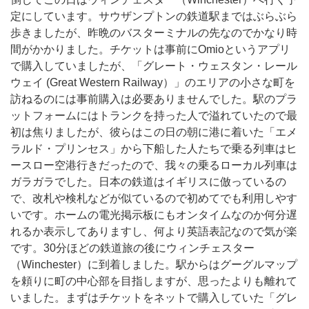
定にしています。サウザンプトンの鉄道駅まではぶらぶら
歩きましたが、昨晩のバスターミナルの先なのでかなり時
間がかかりました。チケットは事前にOmioというアプリ
で購入していましたが、「グレート・ウェスタン・レール
ウェイ (Great Western Railway）」のエリアの小さな町を
訪ねるのには事前購入は必要ありませんでした。駅のプラ
ットフォームにはトランクを持った人で溢れていたので最
初は焦りましたが、彼らはこの日の朝に港に着いた「エメ
ラルド・プリンセス」から下船した人たちで乗る列車はヒ
ースロー空港行きだったので、我々の乗るローカル列車は
ガラガラでした。日本の鉄道はイギリスに倣っているの
で、改札や検札などが似ているので初めてでも利用しやす
いです。ホームの電光掲示板にもオンタイムなのか何分遅
れるか表示してありますし、何より英語表記なので気が楽
です。30分ほどの鉄道旅の後にウィンチェスター
（Winchester）に到着しました。駅からはグーグルマップ
を頼りに町の中心部を目指しますが、思ったよりも離れて
いました。まずはチケットをネットで購入していた「グレ