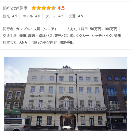
4.5
旅行の満足度
観光
4.5
ホテル
4.0
グルメ
4.5
交通
4.5
同行者
カップル・夫婦（シニア）
一人あたり費用
50万円 - 100万円
交通手段
鉄道
高速・路線バス
観光バス
船
タクシー
ヒッチハイク
徒歩
航空会社
ANA
旅行の手配内容
個別手配