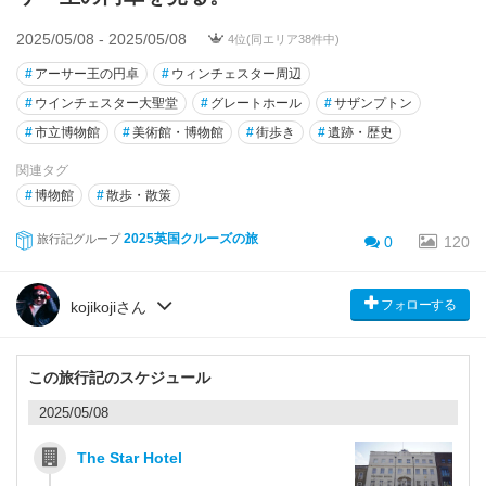
2025/05/08 - 2025/05/08
4位(同エリア38件中)
#
アーサー王の円卓
#
ウィンチェスター周辺
#
ウインチェスター大聖堂
#
グレートホール
#
サザンプトン
#
市立博物館
#
美術館・博物館
#
街歩き
#
遺跡・歴史
関連タグ
#
博物館
#
散歩・散策
2025英国クルーズの旅
旅行記グループ
0
120
フォローする
kojikojiさん
この旅行記のスケジュール
2025/05/08
The Star Hotel