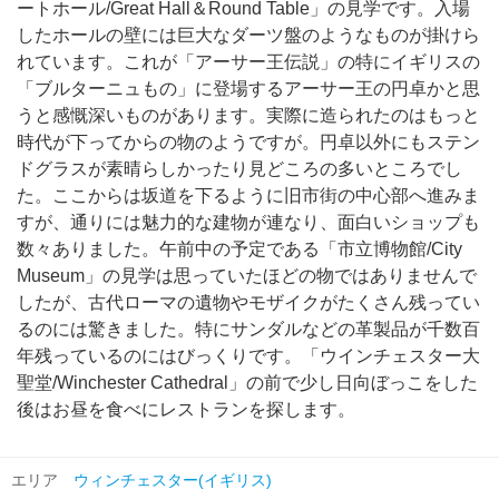
ートホール/Great Hall＆Round Table」の見学です。入場
したホールの壁には巨大なダーツ盤のようなものが掛けら
れています。これが「アーサー王伝説」の特にイギリスの
「ブルターニュもの」に登場するアーサー王の円卓かと思
うと感慨深いものがあります。実際に造られたのはもっと
時代が下ってからの物のようですが。円卓以外にもステン
ドグラスが素晴らしかったり見どころの多いところでし
た。ここからは坂道を下るように旧市街の中心部へ進みま
すが、通りには魅力的な建物が連なり、面白いショップも
数々ありました。午前中の予定である「市立博物館/City
Museum」の見学は思っていたほどの物ではありませんで
したが、古代ローマの遺物やモザイクがたくさん残ってい
るのには驚きました。特にサンダルなどの革製品が千数百
年残っているのにはびっくりです。「ウインチェスター大
聖堂/Winchester Cathedral」の前で少し日向ぼっこをした
後はお昼を食べにレストランを探します。
エリア
ウィンチェスター(イギリス)