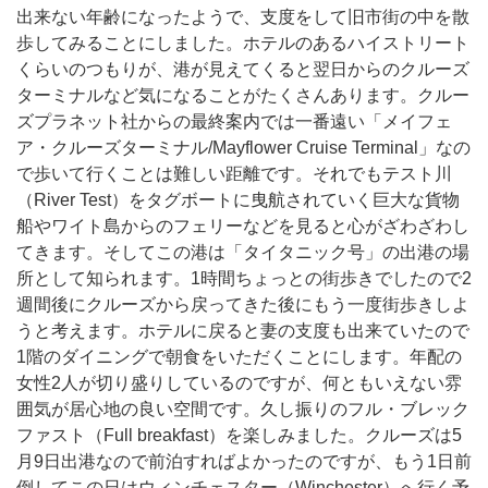
出来ない年齢になったようで、支度をして旧市街の中を散
歩してみることにしました。ホテルのあるハイストリート
くらいのつもりが、港が見えてくると翌日からのクルーズ
ターミナルなど気になることがたくさんあります。クルー
ズプラネット社からの最終案内では一番遠い「メイフェ
ア・クルーズターミナル/Mayflower Cruise Terminal」なの
で歩いて行くことは難しい距離です。それでもテスト川
（River Test）をタグボートに曳航されていく巨大な貨物
船やワイト島からのフェリーなどを見ると心がざわざわし
てきます。そしてこの港は「タイタニック号」の出港の場
所として知られます。1時間ちょっとの街歩きでしたので2
週間後にクルーズから戻ってきた後にもう一度街歩きしよ
うと考えます。ホテルに戻ると妻の支度も出来ていたので
1階のダイニングで朝食をいただくことにします。年配の
女性2人が切り盛りしているのですが、何ともいえない雰
囲気が居心地の良い空間です。久し振りのフル・ブレック
ファスト（Full breakfast）を楽しみました。クルーズは5
月9日出港なので前泊すればよかったのですが、もう1日前
倒してこの日はウィンチェスター（Winchester）へ行く予