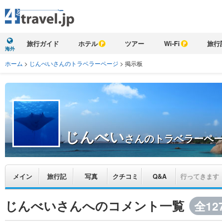
旅行ガイド
ホテル
ツアー
Wi-Fi
旅行
海外
ホーム
>
じんべいさんのトラベラーページ
>
掲示板
じんべい
さんのトラベラーペ
メイン
旅行記
写真
クチコミ
Q&A
行ってきます
じんべいさんへのコメント一覧
全12