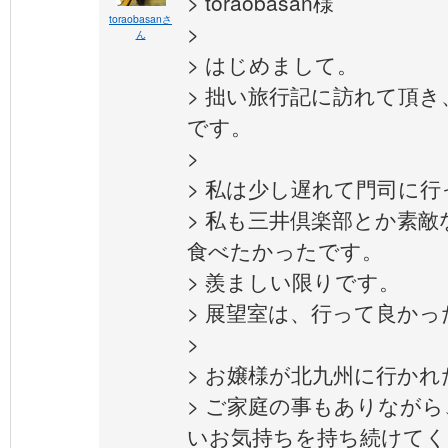
> toraobasan様
toraobasanさ
>
ん
> はじめまして。
> 拙い旅行記に訪れて頂
です。
>
> 私は少し遅れて門司に
> 私も三井倶楽部とか素
食べたかったです。
> 羨ましい限りです。
> 展望室は、行って良か
>
> お嬢様が北九州に行か
> ご家庭の事もありなが
いお気持ちを持ち続けてく