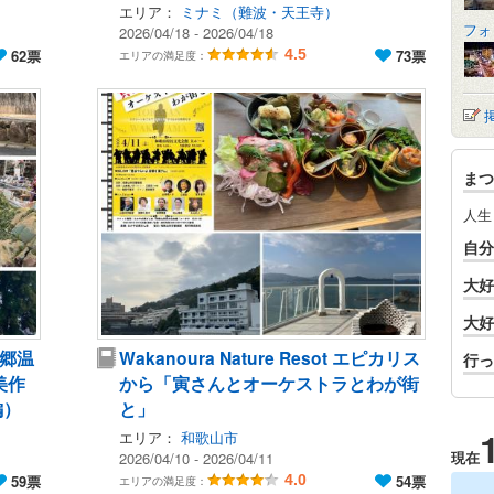
エリア：
ミナミ（難波・天王寺）
フォ
2026/04/18 - 2026/04/18
62票
4.5
73票
エリアの満足度：
まつ
人生
自分
大好
大好
郷温
Wakanoura Nature Resot エピカリス
行っ
美作
から「寅さんとオーケストラとわが街
編）
と」
エリア：
和歌山市
現在
2026/04/10 - 2026/04/11
59票
4.0
54票
エリアの満足度：