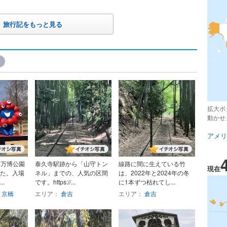
旅行記をもっと見る
拡大ボ
動かせ
アメリ
日、万博公園
泰久寺駅跡から「山守トン
線路に間に生えている竹
現在
た。入場
ネル」までの、人気の区間
は、2022年と2024年の冬
.
です。https://...
に1本ずつ枯れてし...
・京橋
エリア：
倉吉
エリア：
倉吉