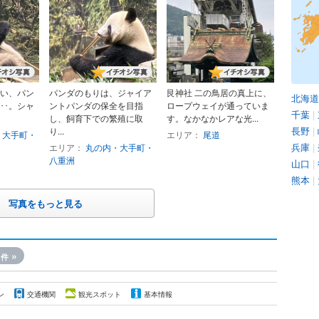
い、パン
パンダのもりは、ジャイア
艮神社 二の鳥居の真上に、
北海道
･･。シャ
ントパンダの保全を目指
ロープウェイが通っていま
千葉
|
し、飼育下での繁殖に取
す。なかなかレアな光...
長野
|
り...
・大手町・
エリア：
尾道
兵庫
|
エリア：
丸の内・大手町・
八重洲
山口
|
熊本
|
写真をもっと見る
1
»
件
ン
交通機関
観光スポット
基本情報