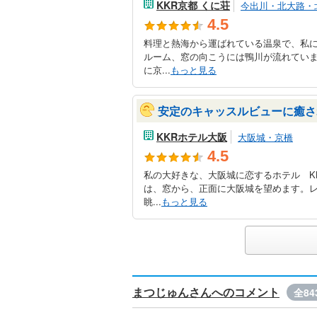
KKR京都 くに荘
今出川・北大路・
4.5
料理と熱海から運ばれている温泉で、私に
ルーム、窓の向こうには鴨川が流れてい
に京...
もっと見る
安定のキャッスルビューに癒さ
KKRホテル大阪
大阪城・京橋
4.5
私の大好きな、大阪城に恋するホテル K
は、窓から、正面に大阪城を望めます。
眺...
もっと見る
まつじゅんさんへのコメント
全84