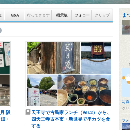
ま
ミ
Q&A
行ってきます
掲示板
フォロー
クリップ
写真
クリ
月 阪
天王寺で古民家ランチ（Ver.2）から、
中畑・
四天王寺古本市・新世界で串カツを食
フォ
する