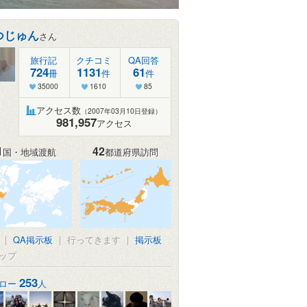
つじゅん
さん
旅行記
クチコミ
QA回答
724
1131
61
冊
件
件
35000
1610
85
アクセス数
（2007年03月10日登録）
981,957
アクセス
1
42
国・地域渡航
都道府県訪問
|
QA掲示板
|
行ってきます
|
掲示板
ップ
253
ロー
人