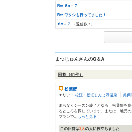
Re: ８x－７
Re: ワタシも行ってました！
８x－７
（返信数:1）
まつじゅんさんのQ＆A
回答（61件）
松葉蟹
エリア：
松江・松江しんじ湖温泉
美保
まもなくシーズン終了となる、松葉蟹を食
るところを探しています。または、地元の
プランで...
もっと見る
この回答は
2人
の人に役立ちました