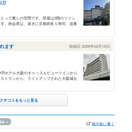
北野
とって癒しの空間です。部屋は3階のツイン
ます。肉会席は、凌ぎに京都肉炙り寿司、追肴
れます
投稿日 2026年02月15日
KRホテル大阪のキャッスルビューツインから
レストランから、ライトアップされた大阪城を
クチコミをもっと見る
3
»
件
掲示板に書く