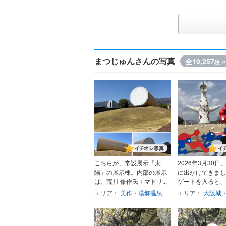
まつじゅんさんの写真
全19,257
»
枚
こちらが、常設展示「太
2026年3月30
陽」の展示棟。内部の展示
に出かけてきまし
は、荒川 修作氏＋マドリ...
ゲートを入ると、..
エリア：
美作・湯郷温泉
エリア：
大阪城