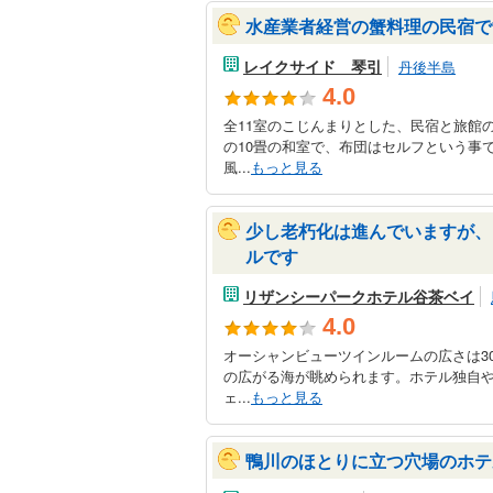
水産業者経営の蟹料理の民宿で
レイクサイド 琴引
丹後半島
4.0
全11室のこじんまりとした、民宿と旅館
の10畳の和室で、布団はセルフという事
風...
もっと見る
少し老朽化は進んでいますが、
ルです
リザンシーパークホテル谷茶ベイ
4.0
オーシャンビューツインルームの広さは3
の広がる海が眺められます。ホテル独自
ェ...
もっと見る
鴨川のほとりに立つ穴場のホテ