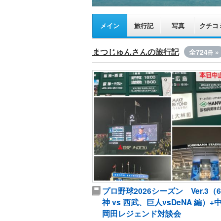
メイン
旅行記
写真
クチコ
まつじゅんさんの旅行記
全724
»
冊
プロ野球2026シーズン Ver.3（6
神 vs 西武、巨人vsDeNA 編）+
岡田レジェンド対談会