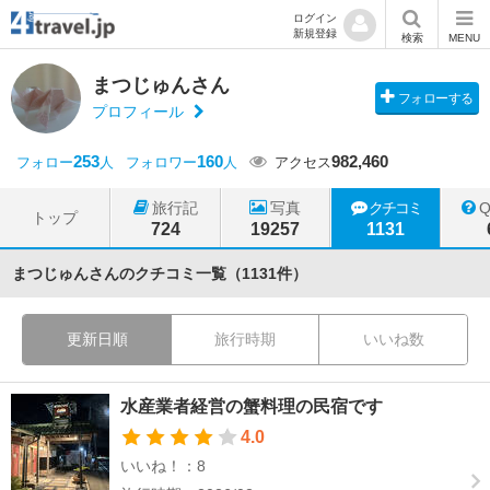
ログイン
新規登録
検索
MENU
まつじゅんさん
フォローする
プロフィール
253
160
982,460
フォロー
人
フォロワー
人
アクセス
旅行記
写真
クチコミ
トップ
724
19257
1131
まつじゅんさんのクチコミ一覧（1131件）
更新日順
旅行時期
いいね数
水産業者経営の蟹料理の民宿です
4.0
いいね！：8