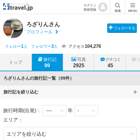
ログイン
新規登録
検索
MENU
ろざりんさん
フォローする
プロフィール
1
3
104,276
フォロー
人
フォロワー
人
アクセス
旅行記
写真
クチコミ
トップ
99
2925
45
ろざりんさんの旅行記一覧（99件）
旅行記を絞り込む
旅行時期(出発)：
年
エリア：