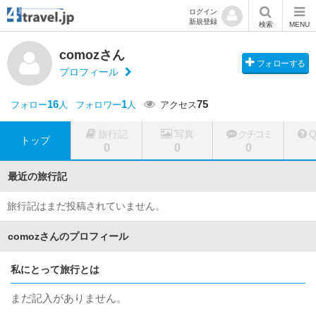
ログイン
新規登録
検索
MENU
comozさん
フォローする
プロフィール
16
1
75
フォロー
人
フォロワー
人
アクセス
旅行記
写真
クチコミ
トップ
0
0
0
最近の旅行記
旅行記はまだ投稿されていません。
comozさんのプロフィール
私にとって旅行とは
まだ記入がありません。