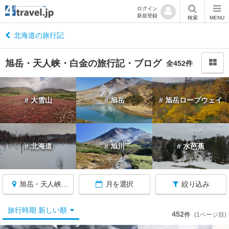
ログイン
新規登録
閉
検索
MENU
じ
る
北海道の旅行記
旭岳・天人峡・白金の旅行記・ブログ
全452件
北
# 大雪山
# 旭岳
# 旭岳ロープウェイ
海
道
へ
戻
# 北海道
# 旭川
# 水芭蕉
る
北
旭岳・天人峡・白金
月を選択
絞り込み
海
道
す
旅行時期 新しい順
452
件
(1ページ目)
べ