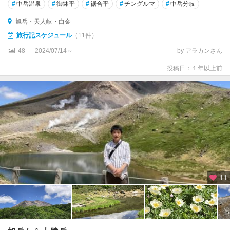
#
中岳温泉
#
御鉢平
#
裾合平
#
チングルマ
#
中岳分岐
旭岳・天人峡・白金
旅行記スケジュール
（11件）
48
2024/07/14～
by アラカンさん
投稿日：１年以上前
11