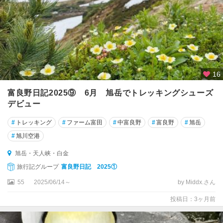
16
富良野日記2025⑨ 6月 旭岳でトレッキングシューズ
デビュー
#
トレッキング
#
ファーム富田
#
中富良野
#
富良野
#
旭岳
#
旭川空港
旭岳・天人峡・白金
旅行記グループ
富良野日記 2025①
55
2025/06/14～
by Middx.さん
投稿日：3ヶ月前