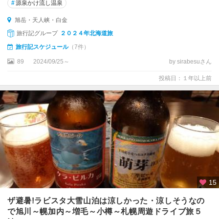
#
源泉かけ流し温泉
旭岳・天人峡・白金
旅行記グループ
２０２４年北海道旅
旅行記スケジュール
（7件）
89
2024/09/25～
by sirabesuさん
投稿日：１年以上前
15
ザ避暑!ラビスタ大雪山泊は涼しかった・涼しそうなの
で旭川～幌加内～増毛～小樽～札幌周遊ドライブ旅５