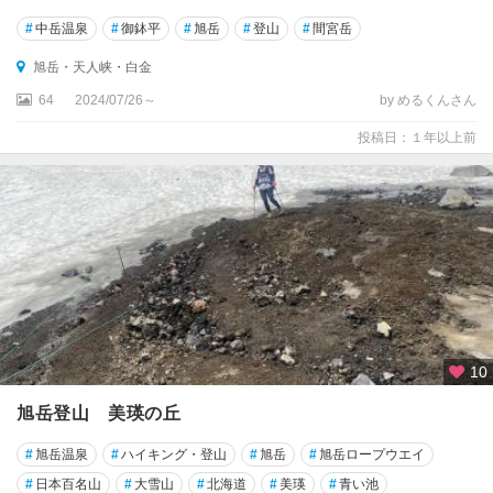
#
中岳温泉
#
御鉢平
#
旭岳
#
登山
#
間宮岳
旭岳・天人峡・白金
64
2024/07/26～
by めるくんさん
投稿日：１年以上前
10
旭岳登山 美瑛の丘
#
旭岳温泉
#
ハイキング・登山
#
旭岳
#
旭岳ロープウエイ
#
日本百名山
#
大雪山
#
北海道
#
美瑛
#
青い池