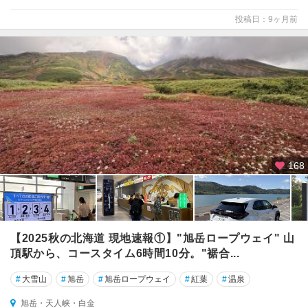
投稿日：9ヶ月前
168
【2025秋の北海道 現地速報①】"旭岳ロープウェイ" 山
頂駅から、コースタイム6時間10分。"裾合...
#
大雪山
#
旭岳
#
旭岳ロープウェイ
#
紅葉
#
温泉
旭岳・天人峡・白金