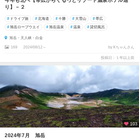
今年も北へ【帯広からぐるっとリゾート温泉ホテル巡
り】－２
#
ドライブ旅
#
北海道
#
十勝
#
大雪山
#
帯広
#
旭岳ロープウエイ
#
旭岳温泉
#
温泉
#
貸切風呂
旭岳・天人峡・白金
169
2024/08/12～
by Kちゃんさん
投稿日：１年以上前
103
2024年7月 旭岳