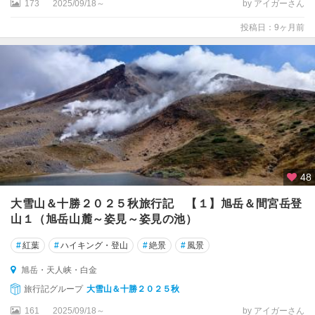
173
2025/09/18～
by アイガーさん
投稿日：9ヶ月前
48
大雪山＆十勝２０２５秋旅行記 【１】旭岳＆間宮岳登
山１（旭岳山麓～姿見～姿見の池）
#
紅葉
#
ハイキング・登山
#
絶景
#
風景
旭岳・天人峡・白金
旅行記グループ
大雪山＆十勝２０２５秋
161
2025/09/18～
by アイガーさん