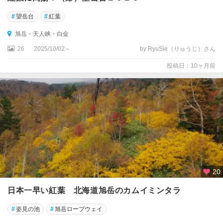
瑛
（
#
望岳台
#
紅葉
び
旭岳・天人峡・白金
え
い
26
2025/10/02～
by RyuSie（りゅうじ）さん
）
投稿日：10ヶ月前
旭
岳
・
天
人
峡
・
白
金
20
層
日本一早い紅葉 北海道旭岳のカムイミンタラ
雲
峡
#
姿見の池
#
旭岳ロープウェイ