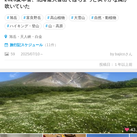
吹いていた
#
旭岳
#
富良野岳
#
高山植物
#
大雪山
#
自然・動植物
#
ハイキング・登山
#
山・高原
旭岳・天人峡・白金
旅行記スケジュール
（11件）
59
2025/07/10～
by bajicoさん
投稿日：１年以上前
43