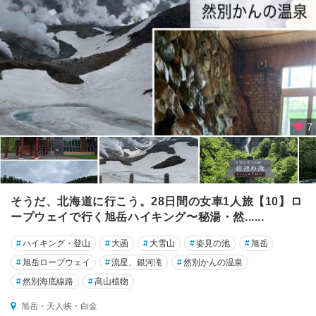
て
札
幌
小
樽
・
積
7
丹
・
キ
ロ
ロ
そうだ、北海道に行こう。28日間の女車1人旅【10】ロ
ープウェイで行く旭岳ハイキング〜秘湯・然......
倶
知
#
ハイキング・登山
#
大函
#
大雪山
#
姿見の池
#
旭岳
安
#
旭岳ロープウェイ
#
流星、銀河滝
#
然別かんの温泉
・
二
#
然別海底線路
#
高山植物
セ
旭岳・天人峡・白金
コ