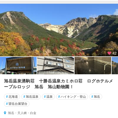
42
旭岳温泉湧駒荘 十勝岳温泉カミホロ荘 ログホテルメ
ープルロッジ 旭岳 旭山動物園！
#
北海道
#
旭岳温泉
#
温泉
#
ハイキング・登山
#
旭岳
#
望岳台展望台
旭岳・天人峡・白金