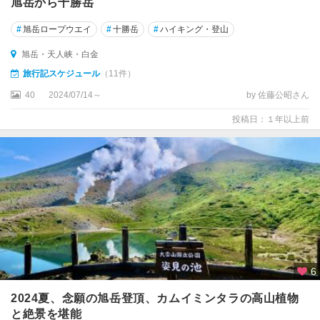
旭岳から十勝岳
#
旭岳ロープウエイ
#
十勝岳
#
ハイキング・登山
旭岳・天人峡・白金
旅行記スケジュール
（11件）
40
2024/07/14～
by 佐藤公昭さん
投稿日：１年以上前
6
2024夏、念願の旭岳登頂、カムイミンタラの高山植物
と絶景を堪能