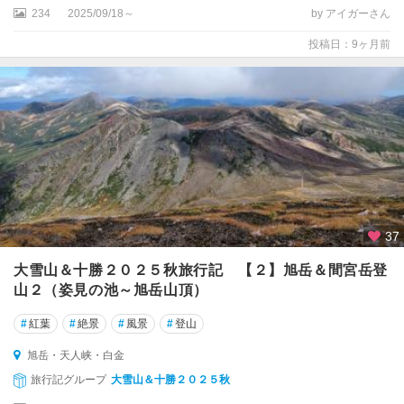
周
234
2025/09/18～
by アイガーさん
・
屈
投稿日：9ヶ月前
斜
路
網
走
・
知
床
・
紋
37
別
大雪山＆十勝２０２５秋旅行記 【２】旭岳＆間宮岳登
山２（姿見の池～旭岳山頂）
#
紅葉
#
絶景
#
風景
#
登山
旭岳・天人峡・白金
旅行記グループ
大雪山＆十勝２０２５秋