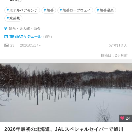
洞
爺
#
ホテルベアモンテ
#
旭岳
#
旭岳ロープウェイ
#
旭岳温泉
・
#
水芭蕉
支
笏
旭岳・天人峡・白金
旅行記スケジュール
（8件）
苫
小
23
2026/05/17～
by すけさん
牧
投稿日：2ヶ月前
・
千
歳
・
夕
張
旭
川
・
24
滝
川
2026年最初の北海道、JALスペシャルセイバーで旭川