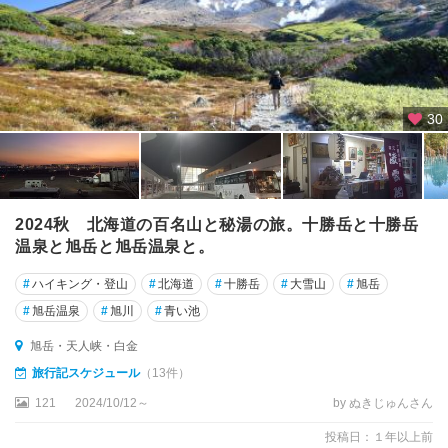
30
2024秋 北海道の百名山と秘湯の旅。十勝岳と十勝岳
温泉と旭岳と旭岳温泉と。
#
ハイキング・登山
#
北海道
#
十勝岳
#
大雪山
#
旭岳
#
旭岳温泉
#
旭川
#
青い池
旭岳・天人峡・白金
旅行記スケジュール
（13件）
121
2024/10/12～
by ぬきじゅんさん
投稿日：１年以上前