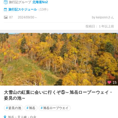
旅行記グループ
北海道No2
旅行記スケジュール
（13件）
87
2024/09/30～
by keiponnさん
投稿日：１年以上前
15
大雪山の紅葉に会いに行くぞ⑤～旭岳ロープーウェイ・
姿見の池～
#
姿見の池
#
旭岳
#
旭岳ロープウエイ
旭岳・天人峡・白金