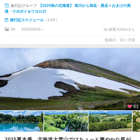
旅行記グループ
【2025秋の北海道】 旭川から旭岳・黒岳＋おまけの美
瑛・ウポポイ＆ウヨロ川
旅行記スケジュール
（14件）
89
2025/09/16～
by 旅熊 Kokazさん
投稿日：10ヶ月前
53
2025夏本番、北海道大雪山ではちょっと爽やかな風が