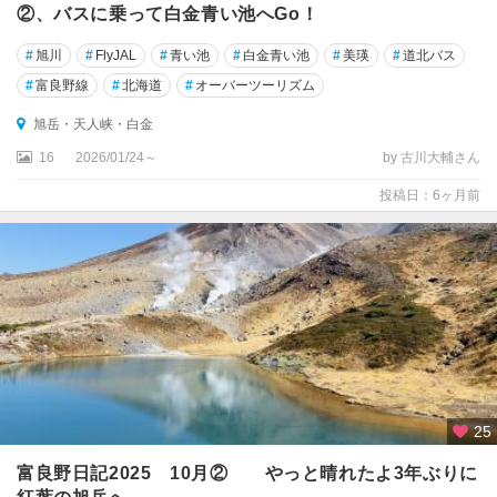
・
②、バスに乗って白金青い池へGo！
留
萌
#
旭川
#
FlyJAL
#
青い池
#
白金青い池
#
美瑛
#
道北バス
・
#
富良野線
#
北海道
#
オーバーツーリズム
岩
見
旭岳・天人峡・白金
沢
16
2026/01/24～
by 古川大輔さん
稚
投稿日：6ヶ月前
内
・
宗
谷
離
島
（
奥
尻
25
・
利
富良野日記2025 10月② やっと晴れたよ3年ぶりに
尻