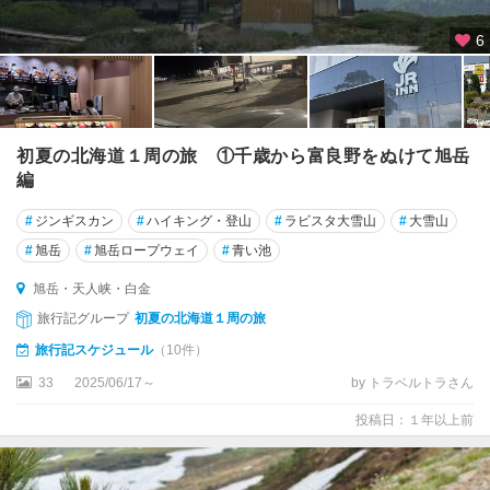
6
初夏の北海道１周の旅 ①千歳から富良野をぬけて旭岳
編
#
ジンギスカン
#
ハイキング・登山
#
ラビスタ大雪山
#
大雪山
#
旭岳
#
旭岳ロープウェイ
#
青い池
旭岳・天人峡・白金
旅行記グループ
初夏の北海道１周の旅
旅行記スケジュール
（10件）
33
2025/06/17～
by トラベルトラさん
投稿日：１年以上前