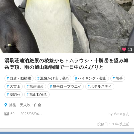
11
湯駒荘連泊絶景の稜線からトムラウシ・十勝岳を望み旭
岳登頂、雨の旭山動物園で一日中のんびりと
#
自然・動植物
#
源泉かけ流し温泉
#
ハイキング・登山
#
旭岳
#
大雪山
#
旭岳温泉
#
旭岳ロープウエイ
#
ホテルステイ
#
湧駒荘
#
旭山動物園
旭岳・天人峡・白金
59
2025/06/04～
by Masaさん
投稿日：１年以上前