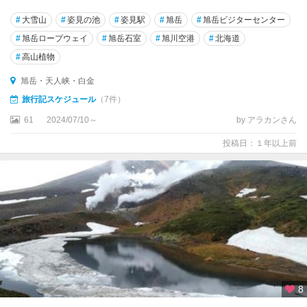
#
大雪山
#
姿見の池
#
姿見駅
#
旭岳
#
旭岳ビジターセンター
#
旭岳ロープウェイ
#
旭岳石室
#
旭川空港
#
北海道
#
高山植物
旭岳・天人峡・白金
旅行記スケジュール
（7件）
61
2024/07/10～
by アラカンさん
投稿日：１年以上前
8