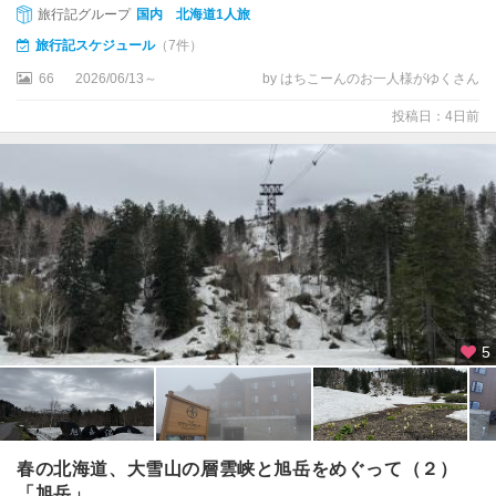
旅行記グループ
国内 北海道1人旅
・
ル
旅行記スケジュール
（7件）
ス
66
2026/06/13～
by はちこーんのお一人様がゆくさん
ツ
投稿日：4日前
函
館
・
大
沼
・
長
万
部
5
登
別
・
室
蘭
春の北海道、大雪山の層雲峡と旭岳をめぐって（２）
・
「旭岳」