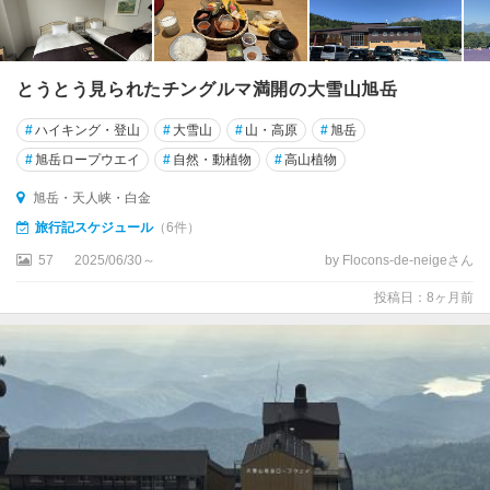
とうとう見られたチングルマ満開の大雪山旭岳
#
ハイキング・登山
#
大雪山
#
山・高原
#
旭岳
#
旭岳ロープウエイ
#
自然・動植物
#
高山植物
旭岳・天人峡・白金
旅行記スケジュール
（6件）
57
2025/06/30～
by Flocons-de-neigeさん
投稿日：8ヶ月前