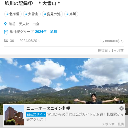
旭川の記録① ＊大雪山＊
#
北海道
#
大雪山
#
姿見の池
#
旭川
旭岳・天人峡・白金
旅行記グループ
2024年 旭川
36
2024/06/20～
by marucoさん
投稿日：1ヶ月前
ニューオータニイン札幌
11
WEBからの予約は公式サイトがお得！札幌駅から
宿公式サイト
好アクセス！
青天の十勝岳と美瑛岳【100名山in十勝】
スポンサー提供