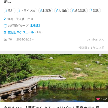
泊...
#
旭川
#
ドライブ旅
#
北海道
#
大雪山
#
旭岳温泉
#
温泉
旭岳・天人峡・白金
旅行記グループ
北海道2
旅行記スケジュール
（1件）
76
2024/08/19～
by mikanさん
投稿日：１年以上前
142