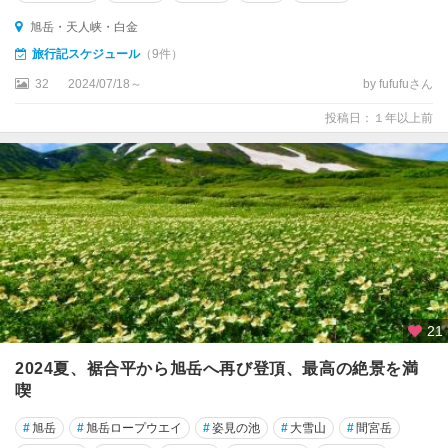
旭岳・天人峡・白金
旅行記スケジュール
（9件）
32
2024/07/18～
by fufufuさん
投稿日：１年以上前
21
2024夏、裾合平から旭岳へ再び登頂、最高の絶景を満
喫
#
旭岳
#
旭岳ロープウエイ
#
姿見の池
#
大雪山
#
間宮岳