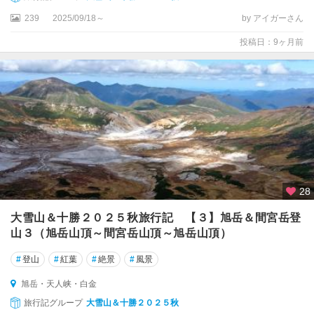
・
239
2025/09/18～
by アイガーさん
十
勝
投稿日：9ヶ月前
釧
路
・
根
室
・
中
標
津
28
阿
大雪山＆十勝２０２５秋旅行記 【３】旭岳＆間宮岳登
寒
山３（旭岳山頂～間宮岳山頂～旭岳山頂）
・
#
登山
#
紅葉
#
絶景
#
風景
川
湯
旭岳・天人峡・白金
・
旅行記グループ
大雪山＆十勝２０２５秋
摩