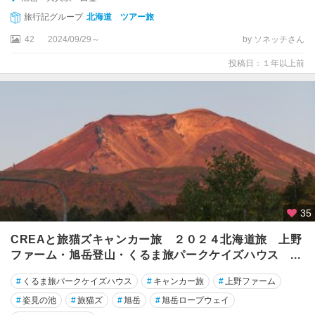
旅行記グループ
北海道 ツアー旅
42
2024/09/29～
by ソネッチさん
投稿日：１年以上前
35
CREAと旅猫ズキャンカー旅 ２０２４北海道旅 上野
ファーム・旭岳登山・くるま旅パークケイズハウス ...
#
くるま旅パークケイズハウス
#
キャンカー旅
#
上野ファーム
#
姿見の池
#
旅猫ズ
#
旭岳
#
旭岳ロープウェイ