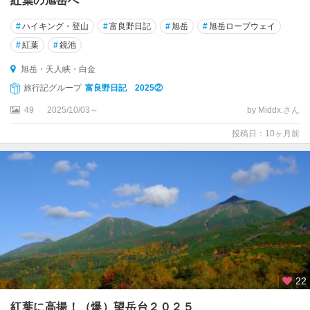
紅葉の旭岳へ
・
礼
#
ハイキング・登山
#
富良野日記
#
旭岳
#
旭岳ロープウェイ
文
#
紅葉
#
鏡池
）
旭岳・天人峡・白金
富
旅行記グループ
富良野日記 2025②
良
49
2025/10/03～
by Middx.さん
野
・
投稿日：10ヶ月前
美
瑛
・
層
雲
峡
富
良
野
22
美
紅葉に高揚！（爆）望岳台２０２５