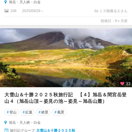
ト
旭岳・天人峡・白金
マ
108
2025/09/29～
by ミズ旅撮る人さん
ム
・
投稿日：9ヶ月前
占
冠
東
川
・
上
川
日
33
高
・
大雪山＆十勝２０２５秋旅行記 【４】旭岳＆間宮岳登
え
山４（旭岳山頂～姿見の池～姿見～旭岳山麓）
り
も
#
登山
#
紅葉
#
絶景
#
風景
旭岳・天人峡・白金
帯
広
旅行記グループ
大雪山＆十勝２０２５秋