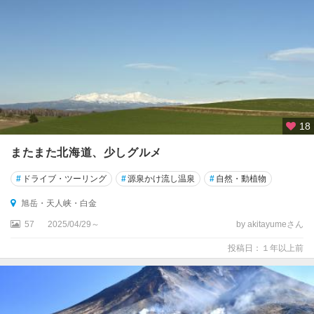
18
またまた北海道、少しグルメ
#
ドライブ・ツーリング
#
源泉かけ流し温泉
#
自然・動植物
旭岳・天人峡・白金
57
2025/04/29～
by akitayumeさん
投稿日：１年以上前