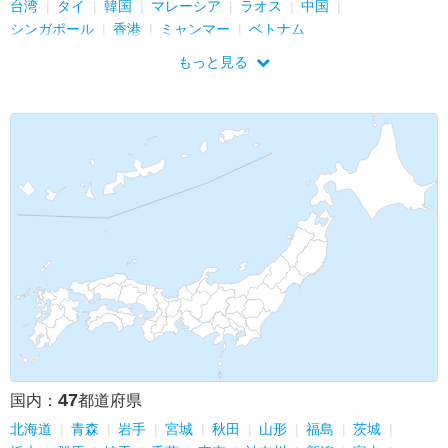
台湾
タイ
韓国
マレーシア
ラオス
中国
シンガポール
香港
ミャンマー
ベトナム
もっと見る
47
国内：
都道府県
北海道
青森
岩手
宮城
秋田
山形
福島
茨城