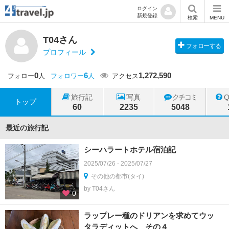
ログイン
新規登録
検索
MENU
T04さん
フォローする
プロフィール
0
6
1,272,590
フォロー
人
フォロワー
人
アクセス
旅行記
写真
クチコミ
トップ
60
2235
5048
最近の旅行記
シーハラートホテル宿泊記
2025/07/26 - 2025/07/27
その他の都市(タイ)
by T04さん
0
ラップレー種のドリアンを求めてウッ
タラディットへ その４