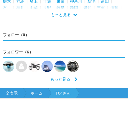
栃木
群馬
埼玉
千葉
東京
神奈川
新潟
富山
石川
福井
山梨
長野
岐阜
静岡
愛知
三重
滋賀
京都
大阪
兵庫
奈良
和歌山
鳥取
島根
岡山
もっと見る
広島
山口
徳島
香川
愛媛
高知
福岡
佐賀
長崎
熊本
大分
宮崎
鹿児島
沖縄
フォロー（0）
フォロワー（6）
もっと見る
全表示
ホーム
T04さん