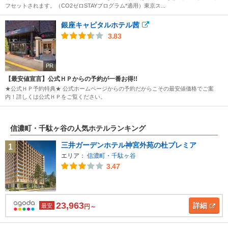
フセットされます。（CO2ゼロSTAYプログラム*適用）東京ス...
銀座キャピタルホテル茜
3.83
PR
【最安値宣言】公式ＨＰからの予約が一番お得!!
★公式ＨＰ予約特典★ 公式ホームページからの予約だからこその最安値価格でご案
内！詳しくは公式ＨＰをご覧ください。
信濃町・千駄ヶ谷の人気ホテルランキング
三井ガーデンホテル神宮外苑の杜プレミア
1
エリア：
信濃町・千駄ヶ谷
3.47
23,963
詳細
最安
円～