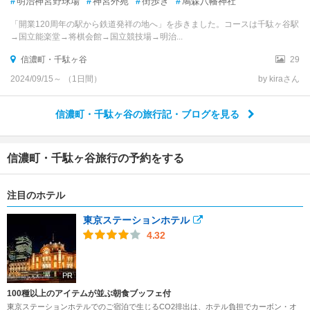
#
明治神宮野球場
#
神宮外苑
#
街歩き
#
鳩森八幡神社
「開業120周年の駅から鉄道発祥の地へ」を歩きました。コースは千駄ヶ谷駅
→国立能楽堂→将棋会館→国立競技場→明治...
信濃町・千駄ヶ谷
29
2024/09/15～ （1日間）
by kiraさん
信濃町・千駄ヶ谷の旅行記・ブログを見る
信濃町・千駄ヶ谷旅行の予約をする
注目のホテル
東京ステーションホテル
4.32
PR
100種以上のアイテムが並ぶ朝食ブッフェ付
東京ステーションホテルでのご宿泊で生じるCO2排出は、ホテル負担でカーボン・オ