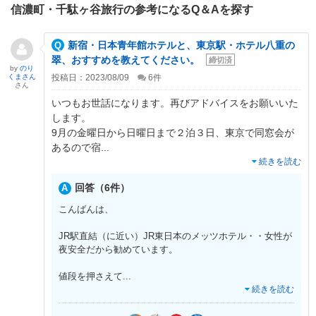
信濃町・千駄ヶ谷旅行の参考になるQ＆Aを探す
新宿・日本青年館ホテルと、東京駅・ホテル八重の
翠、おすすめを教えてください。
締切済
by
のり
くまさん
投稿日：2023/08/09
6
件
さん
いつもお世話になります。再びアドバイスをお願いいた
します。
9月の金曜日から日曜日まで２泊３日、東京で同窓会が
あるので宿
...
続きを読む
回答（6件）
こんばんは、
JR駅直結（に近い）JR東日本のメッツホテル・・女性が
夜安全だから勧めています。
値段を押さえて
...
続きを読む