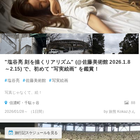
"塩谷亮 刻を描くリアリズム" (@佐藤美術館 2026.1.8
～2.15) で、初めて "写実絵画" を鑑賞！
#
塩谷亮
#
佐藤美術館
#
写実絵画
写真じゃなくて、絵！
信濃町・千駄ヶ谷
88
2026/01/28～ （1日間）
by 旅熊 Kokazさん
旅行記スケジュールを見る