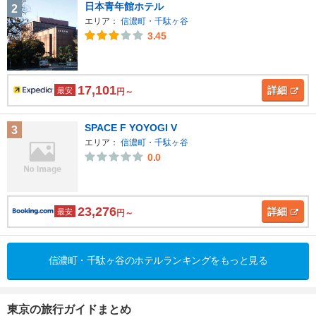
日本青年館ホテル
2
エリア：
信濃町・千駄ヶ谷
3.45
17,101
詳細
最安
円～
SPACE F YOYOGI V
3
エリア：
信濃町・千駄ヶ谷
0.0
23,276
詳細
最安
円～
信濃町・千駄ヶ谷のホテルランキングをもっと見る
東京の旅行ガイドまとめ