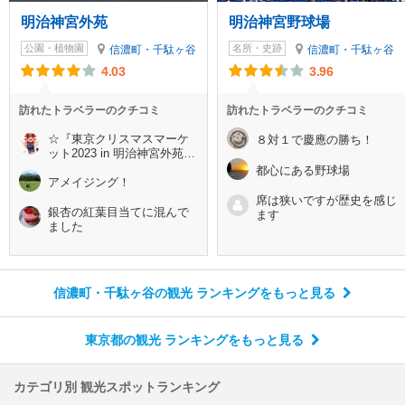
明治神宮外苑
明治神宮野球場
公園・植物園
名所・史跡
信濃町・千駄ヶ谷
信濃町・千駄ヶ谷
4.03
3.96
訪れたトラベラーのクチコミ
訪れたトラベラーのクチコミ
☆『東京クリスマスマーケ
８対１で慶應の勝ち！
ット2023 in 明治神宮外苑』
開催！クリスマスピラミッ
都心にある野球場
ドやヒュッテでドレスデン
アメイジング！
の雰囲気を楽しもう♪*＜(*￣
席は狭いですが歴史を感じ
▽￣)ノ
銀杏の紅葉目当てに混んで
ます
ました
信濃町・千駄ヶ谷の観光 ランキング
をもっと見る
東京都の観光 ランキング
をもっと見る
カテゴリ別 観光スポットランキング