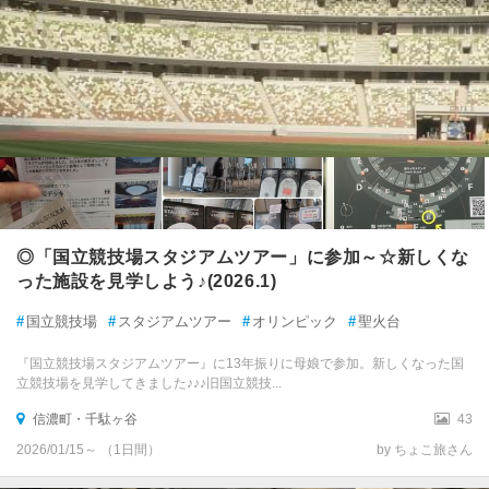
◎「国立競技場スタジアムツアー」に参加～☆新しくな
った施設を見学しよう♪(2026.1)
#
国立競技場
#
スタジアムツアー
#
オリンピック
#
聖火台
『国立競技場スタジアムツアー』に13年振りに母娘で参加。新しくなった国
立競技場を見学してきました♪♪♪旧国立競技...
信濃町・千駄ヶ谷
43
2026/01/15～ （1日間）
by ちょこ旅さん