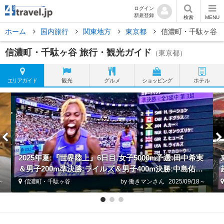
ログイン
新規登録
検索
MENU
ホーム
国内旅行
関東地方
東京都
信濃町・千駄ヶ谷
信濃町・千駄ヶ谷 旅行・観光ガイド
（東京都）
エリア
ガイド
観光
グルメ
ショッピング
ホテル
2025年夏:『世界陸上』6日目:女子5000m予選:田中希実
＆男子200m準決勝:ライルズ＆男子400m決勝:中島佑気
ジョセフ♪娘と2人♪
8～
信濃町・千駄ヶ谷
by 働きマン
2025/09/18～