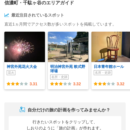
信濃町・千駄ヶ谷のエリアガイド
最近注目されているスポット
直近1ヵ月間でアクセス数が多いスポットを掲載しています。
神宮外苑花火大会
明治神宮外苑 軟式野
日本青年館ホール
球場
花火
名所・史跡
名所・史跡
3.31
3.32
3.32
自分だけの旅の計画を作ってみませんか？
行きたいスポットをクリップして、
しおりのように「旅の計画」が作れます。