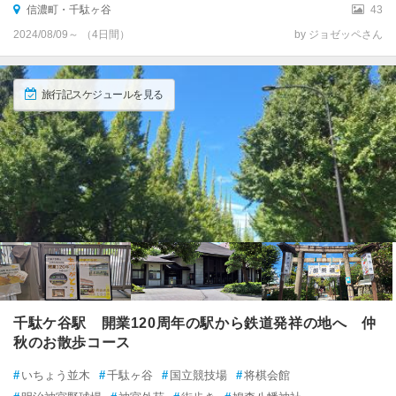
信濃町・千駄ヶ谷
43
2024/08/09～ （4日間）
by ジョゼッペさん
旅行記スケジュールを見る
千駄ケ谷駅 開業120周年の駅から鉄道発祥の地へ 仲
秋のお散歩コース
#
いちょう並木
#
千駄ヶ谷
#
国立競技場
#
将棋会館