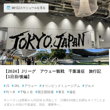
旅行記スケジュールを見る
【2024】Jリーグ アウェー観戦 千葉遠征 旅行記
【1日目/後編】
#
J1
#
JAL
#
アウェー
#
オリンピックミュージアム
#
グルメ
#
代々木
#
千駄ヶ谷
#
国立競技場
#
東京
#
遠征
今シーズンは開幕から25試合を消化して、13勝6分6敗と好調をキープしたま
ま迎えた今回の千葉遠征。現在、優勝争い...